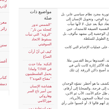
لإدر
مواضيع ذات
ن الدكتاتورية مجرد نظام سياسي عابر، بل
صلة
درة الوعي، وتحويل الإنسان إلى
معرض
د جيلًا بعد جيل، لا لأنها تنبأت
"الشمس تدور
زائر
فسية العميقة للاستبداد، حين
كعجلة من نار":
حول الوحشية إلى مشهد مألوف، بل
"الرؤية" التي تنبأت
ع الطويل للسلطة.
بسقوط الاتحاد
السوفيتي
سنن 
على عمليات الإعدام التي كانت
كيف لي أنْ أرأبَ
الصدْعَ
، أفسدوها بربط القدمين معًا.
أغسل
النكبة: ماذا حدث
 الأكثر إثارة كانت تأتي في
في 1948؟ ولماذا
قد أصبح داكن الزرقة. إن تلك
يحمل الفلسطينيون
كتاب 
"مفتاح العودة"؟
كشف ما هو أخطر: تشوّه الوجدان
دمشق
هشاشة الإنسان
وت إلى فرجة، والضحايا إلى أرقام،
بين أمير تاج السر
ي ظل حكم الأسد، الأب ثم الابن،
وهاروكي
ث امتلأت السجون بالأبرياء،
موراكامي
 أنهم قالوا لا، أو حُسبوا على رأي
نحو استعادة زمن