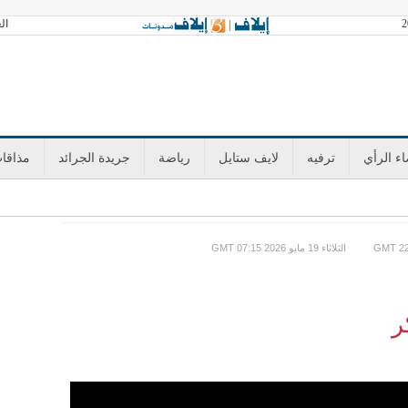
العدد 3604 الأحد 
|
ء الرأي
ترفيه
لايف ستايل
رياضة
جريدة الجرائد
مذاقا
GMT الثلاثاء 19 مايو 2026 07:15
ر