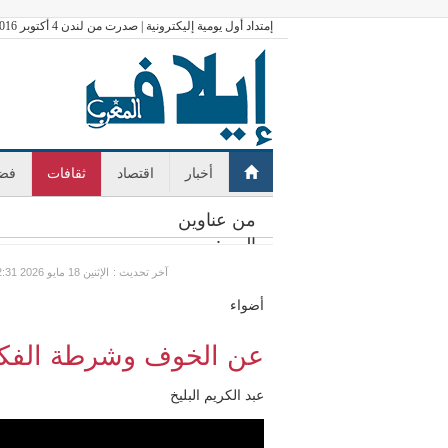
إمتداد أول يومية إليكترونية | صدرت من لندن 4 أكتوبر 2016
أخبار
اقتصاد
ثقافات
فضا
من عناوين
اليوم:
: آخر تحديث
GMT الإثنين 18 مايو 2026 22:31
أضواء
عن الخوف وشرطة الفك
عبد الكريم البليخ