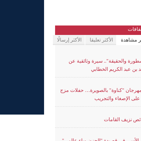
قافات
ثر مشاهدة
الأكثر تعليقا
الأكثر إرسالًا
طورة والحقيقة".. سيرة وثائقية عن
 بن عبد الكريم الخطابي
هرجان "كناوة" بالصويرة… حفلات مزج
على الإصغاء والتجريب
ص نزيف القامات
م الأسى في قصيدة "الحزن وباء عالمي"