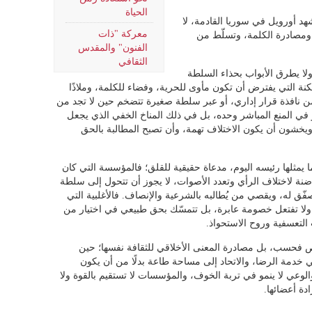
الحياة
شهد أورويل في سوريا القادمة، لا
معركة "ذات
 ومصادرة الكلمة، وتسلّط من
الفنون" والمقدس
الثقافي
لا يطرق الأبواب بحذاء السلطة
أمكنة التي يفترض أن تكون مأوى للحرية، وفضاء للكلمة، وملاذًا
 نافذة قرار إداري، أو عبر سلطة صغيرة تتضخم حين لا تجد من
طر في المنع المباشر وحده، بل في ذلك المناخ الخفي الذي يجعل
يخشون أن يكون الاختلاف تهمة، وأن تصبح المطالبة بالحق
 يمثلها رئيسه اليوم، مدعاة حقيقية للقلق؛ فالمؤسسة التي كان
حاضنة لاختلاف الرأي وتعدد الأصوات، لا يجوز أن تتحول إلى سلطة
فّق له، ويقصي من يُطالبه بالشرعية والإنصاف. فالأغلبية التي
ا، ولا تفتعل خصومة عابرة، بل تتمسّك بحق طبيعي في اختيار من
 التعسفية وروح الاستحواذ.
ص فحسب، بل مصادرة المعنى الأخلاقي للثقافة نفسها؛ حين
خدمة الرضا، والاتحاد إلى مساحة طاعة بدلًا من أن يكون
الوعي لا ينمو في تربة الخوف، والمؤسسات لا تستقيم بالقوة ولا
دة أعضائها.