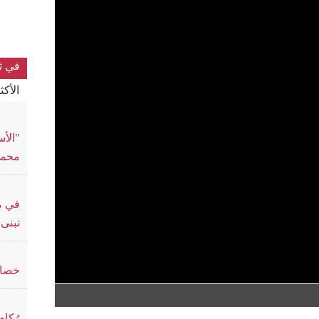
في ث
الأك
"الأس
محمد
في م
تبنى 
خصائ
رُكا