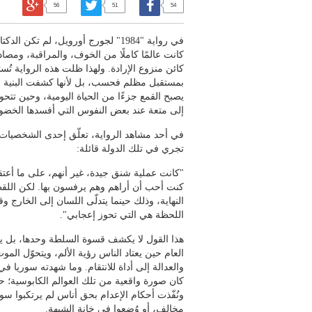
56
51
54
في رواية "1984" لجورج أورويل، لم تك
كانت عالمًا كاملًا من الخوف، والمراقبة، ومصا
كائن منزوع الإرادة. ولهذا ظلت هذه الرواية تُستعا
بمستقبل مظلم فحسب، بل لأنها كشفت البنية الن
يصبح القمع جزءًا من الحياة اليومية، وحين تت
إلى متعة عند بعض النفوس التي أفسدها الخضو
في أحد مشاهد الرواية، تعلّق إحدى الشخصيات 
تجري في تلك الدولة قائلة:
"كانت عملية شنق جيدة، غير أنهم، على ما أعتقد
كنت أحب أن أراهم وهم يرفسون بها. لكن اللقطة
النهاية، وذلك حينما يتدلّى اللسان إلى الخارج و
اللحظة هي التي تحوز إعجابي".
هذا القول لا يكشف قسوة السلطة وحدها، بل ي
العام حين يعتاد الناس رؤية الألم، ويتحوّل الم
والعدالة إلى أداة للانتقام. وما شهدته سوريا ف
كان صورة واقعية من تلك العوالم الكابوسية؛ حي
ونُفّذت أحكام الإعدام بحق أناس لم يرتكبوا سوى
مخالف، أو وُضعوا في خانة الشبهة.