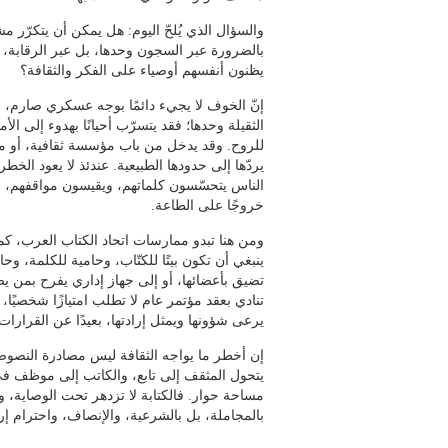
والسؤال الذي يُلحّ اليوم: هل يمكن أن يتكرّر م
بالضرورة عبر السجون وحدها، بل عبر الرقابة،
يظنون أنفسهم أوصياء على الفكر والثقافة؟
إنّ الخوف لا يجيء دائمًا بوجه عسكري صارم، و
الثقيلة وحدها؛ فقد يتسرّب أحيانًا بهدوء إلى ال
للروح. وقد يدخل من باب مؤسسة ثقافية، أو من
يردّها إلى حدودها الطبيعية. عندئذ لا يعود الخ
الناس يتحسّسون كلماتهم، ويقيسون مواقفهم، و
خروجًا على الطاعة.
ومن هنا تبدو ممارسات اتحاد الكتاب العرب، كما
ينبغي أن تكون بيتًا للكتّاب، وحامية للكلمة، و
تضيق بأعضائها، أو إلى جهاز إداري يفرح بمن يص
تنادي بعقد مؤتمر عام لا تطلب امتيازًا شخصيً
يرعى شؤونها ويمثل إرادتها، بعيدًا عن القرارات
إن أخطر ما يواجه الثقافة ليس مصادرة النصو
يتحول المثقف إلى تابع، والكاتب إلى موظف في 
مساحة حوار. فالكتابة لا تزدهر تحت الوصاية، و
بالمجاملة، بل بالشرعية، والإنصاف، واحترام إرا