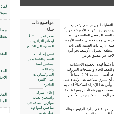
سوق 
مواضيع ذات
لتشابك الجيوسياسي وتغليب
صلة
بريطا
رت وزارة الخزانة الأميركية قراراً
 النفط الروسي العالقة في البحر.
مصر تمنح استثناءً
يعطل خلاف الـ
وض على موسكو على خلفية الأزمة
لبضائع الترانزيت
ته الارتدادات العنيفة للضربات
المتجهة إلى الخليج
ت منطقة الشرق الأوسط نحو أتون
النقد
نقص إمدادات
لاحة عبر مضيق هرمز.
النفط والنافتا يجبر
مصافي آسيا
ً دقيقاً لهذه الخطوة الاستثنائية.
وعمالقة
لنفط الخام والمنتجات البترولية
المغ
البتروكيماويات
الروسية التي جرى تحميلها على السفن في موعد أقصاه الساعة 12:01 صباحاً
الاجت
على "القوة
آذار (مارس)، على أن تسري صلاحية هذا الإعفاء حتى
القاهرة"
وم 11 نيسان (أبريل). ويأتي هذا الإجراء استكمالاً لخطوة
ن سمحت ببيع شحنات روسية عالقة
إعلام أميركي:
ن الإمدادات لكبح جماح الأسعار
واشنطن تقلب
المب
موازين الطاقة في
ساعتين لمواجهة
ر الخزانة في إدارة الرئيس دونالد
خطر هرمز