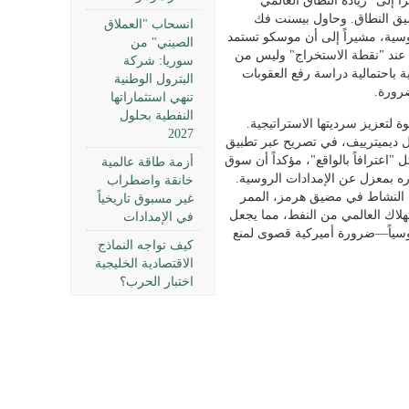
إلى "زيادة النطاق العالمي
ضيق النطاق. وحاول بيسنت فك
انسحاب "العملاق
لروسية، مشيراً إلى أن موسكو تستمد
الصيني" من
ة عند "نقطة الاستخراج" وليس من
سوريا: شركة
ة باحتمالية دراسة رفع العقوبات
البترول الوطنية
رورة.
تنهي استثماراتها
النفطية بحلول
لتعزيز سرديتها الاستراتيجية.
2027
ل ديميترييف، في تصريح عبر تطبيق
 "اعترافاً بالواقع"، مؤكداً أن سوق
أزمة طاقة عالمية
ره بمعزل عن الإمدادات الروسية.
خانقة واضطراب
 النشاط في مضيق هرمز، الممر
غير مسبوق تاريخياً
هلاك العالمي من النفط، مما يجعل
في الإمدادات
سياً—ضرورة أميركية قصوى لمنع
كيف تواجه النماذج
الاقتصادية الخليجية
اختبار الحرب؟