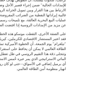
ترامب، سكوت بيسنت، أن التفويض يهدف حصراً 
للإمدادات الحالية" ضمن إجراء قصير الأجل و
الارتباط بين هذا القرار وبين تمويل الخزانة ا
غالبية إيراداتها النفطية من الضرائب المفروض
عمليات البيع البحرية العالقة، مع تلميحات رسمي
عن مزيد من الإمدادات الروسية إذا اقتضت الض
على الضفة الأخرى، التقطت موسكو هذه الخطوة 
فقد اعتبر المستشار الاقتصادي للكرملين، كيري
"تيلغرام" يوم الجمعة، أن الخطوة الأميركية تمثل
الطاقة العالمي لا يمكن أن يحافظ على استقرا
وتتجلى دقة هذا التقييم الروسي في ظل تعطل
المائي الاستراتيجي الذي يمر عبره خُمس الاست
أي برميل إضافي في الأسواق—حتى لو كان رو
انهيار منظومة أمن الطاقة العالمي.