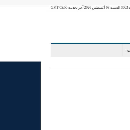
يث GMT 05:00
ت