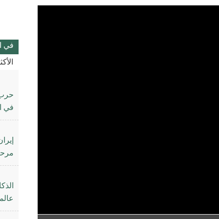
في ا
الأك
حرب إ
في ال
إيرا
مرحلة
الذك
عالمي