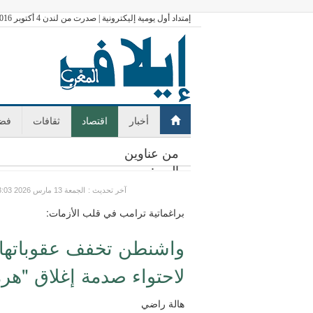
إمتداد أول يومية إليكترونية | صدرت من لندن 4 أكتوبر 2016
أخبار
اقتصاد
ثقافات
فضا
من عناوين
اليوم:
: آخر تحديث
GMT الجمعة 13 مارس 2026 13:03
براغماتية ترامب في قلب الأزمات:
واشنطن تخفف عقوباتها و
لاحتواء صدمة إغلاق "هر
هالة راضي