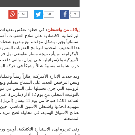
94
104
69
إيلاف من واشنطن
:
في خطوة تعكس تعقيدات ا
البراغماتية الاقتصادية على سلاح العقوبات، أصد
استثنائياً يجيز، بشكل مؤقت، بيع وتفريغ شحنات
هذا التخفيف المحدود لبرنامج العقوبات المفر
الأوكرانية، لم يأتِ نتيجة مسار تفاوضي، بل فرض
الأميركية والإسرائيلية على إيران، والتي دفع
حرب شاملة، مسببةً شللاً وشيكاً في حركة الم
وقد حددت الإدارة الأميركية إطاراً زمنياً وعملياتيا
وينص الترخيص الجديد على السماح بتسليم وبيع ا
بالتوقيت المحلي من يوم 12 
الساعة 12:01 صباحاً من ي
تمهيدية اتخذتها واشنطن الأسبوع الماضي، حي
لصالح الأسواق الهندية، في محاولة لضخ مزيد م
المشتعلة.
وفي تبريره لهذه الاستدارة التكتيكية، أوضح وزي