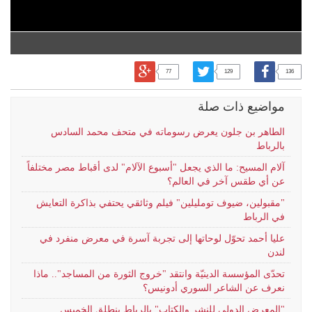
77
129
136
مواضيع ذات صلة
الطاهر بن جلون يعرض رسوماته في متحف محمد السادس
بالرباط
آلام المسيح: ما الذي يجعل "أسبوع الآلام" لدى أقباط مصر مختلفاً
عن أي طقس آخر في العالم؟
"مقبولين، ضيوف تومليلين" فيلم وثائقي يحتفي بذاكرة التعايش
في الرباط
عليا أحمد تحوّل لوحاتها إلى تجربة آسرة في معرض منفرد في
لندن
تحدّى المؤسسة الدينيّة وانتقد "خروج الثورة من المساجد".. ماذا
نعرف عن الشاعر السوري أدونيس؟
"المعرض الدولي للنشر والكتاب" بالرباط ينطلق الخميس