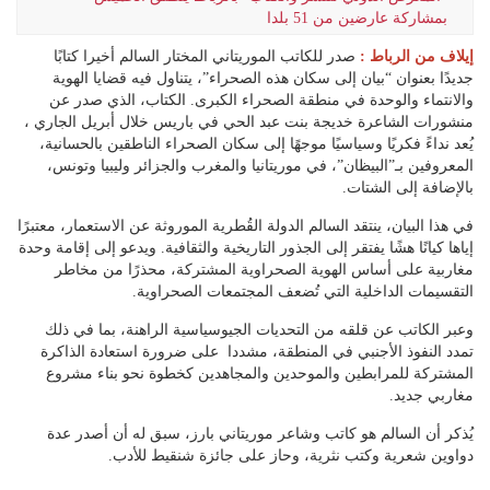
بمشاركة عارضين من 51 بلدا
إيلاف من الرباط :
صدر للكاتب الموريتاني المختار السالم أخيرا كتابًا
جديدًا بعنوان “بيان إلى سكان هذه الصحراء”، يتناول فيه قضايا الهوية
والانتماء والوحدة في منطقة الصحراء الكبرى. الكتاب، الذي صدر عن
منشورات الشاعرة خديجة بنت عبد الحي في باريس خلال أبريل الجاري ،
يُعد نداءً فكريًا وسياسيًا موجهًا إلى سكان الصحراء الناطقين بالحسانية،
المعروفين بـ”البيظان”، في موريتانيا والمغرب والجزائر وليبيا وتونس،
بالإضافة إلى الشتات.
في هذا البيان، ينتقد السالم الدولة القُطرية الموروثة عن الاستعمار، معتبرًا
إياها كيانًا هشًا يفتقر إلى الجذور التاريخية والثقافية. ويدعو إلى إقامة وحدة
مغاربية على أساس الهوية الصحراوية المشتركة، محذرًا من مخاطر
التقسيمات الداخلية التي تُضعف المجتمعات الصحراوية.
وعبر الكاتب عن قلقه من التحديات الجيوسياسية الراهنة، بما في ذلك
تمدد النفوذ الأجنبي في المنطقة، مشددا على ضرورة استعادة الذاكرة
المشتركة للمرابطين والموحدين والمجاهدين كخطوة نحو بناء مشروع
مغاربي جديد.
يُذكر أن السالم هو كاتب وشاعر موريتاني بارز، سبق له أن أصدر عدة
دواوين شعرية وكتب نثرية، وحاز على جائزة شنقيط للأدب.