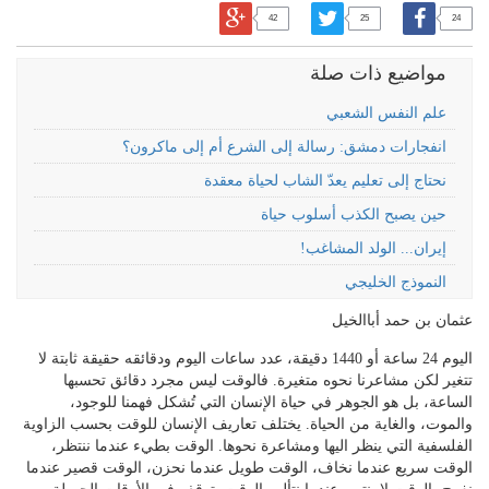
42
25
24
مواضيع ذات صلة
علم النفس الشعبي
انفجارات دمشق: رسالة إلى الشرع أم إلى ماكرون؟
نحتاج إلى تعليم يعدّ الشاب لحياة معقدة
حين يصبح الكذب أسلوب حياة
إيران... الولد المشاغب!
النموذج الخليجي
عثمان بن حمد أباالخيل
اليوم 24 ساعة أو 1440 دقيقة، عدد ساعات اليوم ودقائقه حقيقة ثابتة لا
تتغير لكن مشاعرنا نحوه متغيرة. فالوقت ليس مجرد دقائق تحسبها
الساعة، بل هو الجوهر في حياة الإنسان التي تُشكل فهمنا للوجود،
والموت، والغاية من الحياة. يختلف تعاريف الإنسان للوقت بحسب الزاوية
الفلسفية التي ينظر اليها ومشاعرة نحوها. الوقت بطيء عندما ننتظر،
الوقت سريع عندما نخاف، الوقت طويل عندما نحزن، الوقت قصير عندما