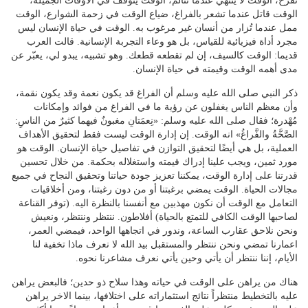
نفرح، الوقت لا ينتهي عندما نتألم، الوقت يتوقف في الأوقات الجميلة،
الوقت قاتل عندما تشعر بالفراغ، ضياع الوقت في زحمة الشوارع، الوقت
ممل عندما تُزار من أنسان غير مرغوب به. الوقت في حياة الإنسان ليس
مجرد أداة فيزيائية للقياس، بل هو وعاء التجربة الإنسانية. قالت العرب
قديما: الوقت كالسيف، إن لم تقطعه قطعك. وهو تشبيه، يبدو لي، يعبّر عن
مدى أهمه الوقت وقيمته في حياة الإنسان.
ذكر النبي صلى الله عليه وسلم أن الفراغ قد يكون نعمة وقد يكون نقمة،
وأن معظم الناس يغفلون عن رؤية ما في الفراغ من فوائد وإمكانات
مُهْدرة؛ فقال صلى الله عليه وسلم: «نِعمَتانِ مغبونٌ فيهما كثيرٌ من الناسِ:
الصَّحَّةُ والفَّراغُ» انه الوقت. إن إدارة الوقت ليست فقط لتحقيق الأهداف
العملية، بل هي أيضًا لتحقيق التوازن في تفاصيل حياة الإنسان. الوقت هو
مورد ثمين، ويجب علينا إدراك قيمته واستغلاله بحكمة. من خلال تحسين
قدرتنا على إدارة الوقت، يمكننا تعزيز جودة حياتنا وتحقيق النجاح في جميع
مجالات الحياة. الوقت يمضي برغبتنا أو من دون رغبتنا، ومن أخلاقيات
التعامل مع الوقت أن نكون مهذبين مع أنفسنا بالنظرة اليه. (توفر القناعة
لصاحبها الوقت الكافي للتمتع بالحياة) أفلاطون. ننتظر وننتظر، ونعيش
ونحن نلاحق عقارب الساعة، وندور في اتجاهها الواحد، فيمضي العمر،
اعمارنا تمضي ونحن ننتظر والمستقبل بيد الله لا نعرف ماذا تخفية لنا
الأيام، إننا ننتظر أن يأتي وحين يأتي نعرف مشاعرنا نحوه.
هناك من يراهن على الوقت في حياته وهذا سلاح ذو حدين؛ فالبعض يراهن
عليه بالتخطيط منتظراً نتائج استثماراته على اختلافها، بينما الاخر يراهن