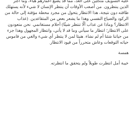
عليه التسويف متكلين على الغد، مما قد يضيع أعمارهم هباءً، وما أكثر
الذين ينتظرون. من أصعب الأوقات أن ينتظر الإنسان لا شيء لأنه يستهلك
طاقته دون نتيجة، هذا الانتظار يتحول من مجرد محطة مؤقتة إلى حالة من
الركود والضياع النفسي وهذا ما يشعر بعض من المتقاعدين. (عذاب
الانتظار؟ وماذا عن عذاب ألّا تنتظر شيئًا) أحلام مستغانمي. نحن متعودون
على الانتظار؛ انتظار ما سيأتي وما قد لا يأتي، وانتظار المجهول وهذا جزء
من حياتنا شئنا أم لم نشاء. هنيئا لمن لا ينتظر أي شيء والغي من قاموس
حياته التوقعات وعاش متحرراً من قيود الانتظار.
همسة
خيبة أمل انتظرت طويلاً ولم يتحقق ما انتظرته.