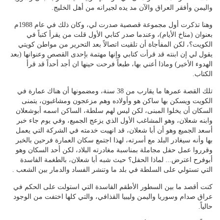
واليمن وأفقر العراق والآن مد يده لجيرانه من أهل الخليج.
وهنا تذكرت أول مجموعة قصصية صدرت لي، وكان ذلك في عام 1988م
بعنوان (مناخ الأيام)، وعندما صدر كتابي الأول قلت من يقرأ كتباً في
الكويت؟، لكن المفأجاة أن تلقيت اتصالاً بعد التحرير من مواطن كويتي
يقول لي إن ابنته قد قرأت كتابي وإنها مهتمة بإحدى القصص وعنوانها (بعد
الهدوء الأخير) وماذا أعني بها، طبعاً فرحت حينها ان أجد أحداً قد قرأ
الكتاب.
تلك القصة عمرها ما يقارب من 38 سنة، ومضمونها أن هناك عمارة في
الكويت ويسكن بها ساكن هو وأولاده وهم مزعجون ومشاغبون، يتمنى
السكان أن يخلوا المبنى، لكن ليس لهم سلطة، الساكن اسمه أبوشعلان
وابنه شعلان، وهو المشاغب الأول الذي يزعج الجميع، وفي يوم جاء خبر
أسعد الجميع وهو أن أبا شعلان، قد انهيت خدمته في الشركة التي يعمل
بها وأنه سيغادر البلد مع أسرته، لهذا اجتمع سكان العمارة فرحين بالخبر
وقرروا عمل حفل مجاملة بمناسبة مغادرته البلاد، لكن أحد السكان وهو
أبوفرح اعترض... لماذا الحفل؟ حيث شبه أبا شعلان، بالطغمة الفاسدة
التي تستولي على السلطة في بلد ما وتنشر الفساد والدمار بين الشعب .
كنت أقصد ما بين السطور الأطقم الفاسدة التي استولت على الحكم في
عراق صدام وسوريا واليمن وليبيا القذافي، والتي كلها اختفت من الوجود
حالياً.