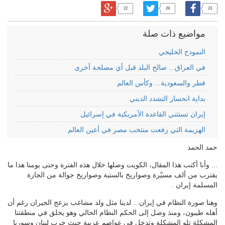
22
28
23
مواضيع ذات صلة
النموذج الخليجي
في العراق... صالح البلد قبل أي مصلحة أخرى
قطر والسعودية... وكأس العالم
بداية انحسار التشدد الديني
إيران تستثني القاعدة الأمريكية في إسرائيل
الهزيمة التي رفعت منتخب مصر في أعين العالم
حمد الحمد
... وأنا أكتب هذا المقال، الكويت وصلها خلال هذه الفترة وحتى يومنا هذا ما
يقترب من ألف مسيّرة وصواريخ بالستية وصواريخ جوالة من الجارة
المسلمة إيران .
وهنا صورة النظام في إيران... لدينا مثل ولد مشاغب يزعج الجيران رغم أن
أهله طيبون، ومنذ وصل إلى الحكم النظام الحالي وهو يخلق في منطقتنا
المشكلة تلو المشكلة وتدخل في عواصم عربية حيث خرب لبنان وسوريا