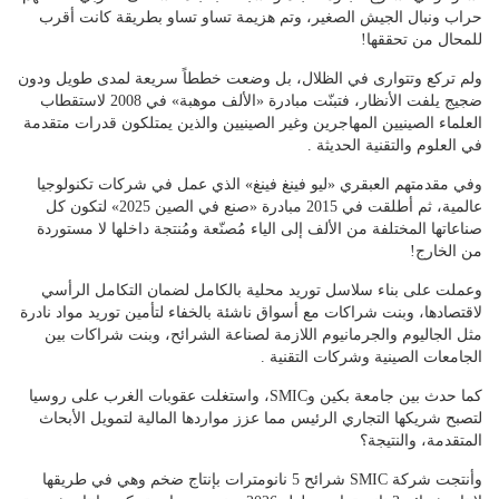
حراب ونبال الجيش الصغير، وتم هزيمة تساو تساو بطريقة كانت أقرب
للمحال من تحققها!
ولم تركع وتتوارى في الظلال، بل وضعت خططاً سريعة لمدى طويل ودون
ضجيج يلفت الأنظار، فتبنّت مبادرة «الألف موهبة» في 2008 لاستقطاب
العلماء الصينيين المهاجرين وغير الصينيين والذين يمتلكون قدرات متقدمة
في العلوم والتقنية الحديثة .
وفي مقدمتهم العبقري «ليو فينغ فينغ» الذي عمل في شركات تكنولوجيا
عالمية، ثم أطلقت في 2015 مبادرة «صنع في الصين 2025» لتكون كل
صناعاتها المختلفة من الألف إلى الياء مُصنّعة ومُنتجة داخلها لا مستوردة
من الخارج!
وعملت على بناء سلاسل توريد محلية بالكامل لضمان التكامل الرأسي
لاقتصادها، وبنت شراكات مع أسواق ناشئة بالخفاء لتأمين توريد مواد نادرة
مثل الجاليوم والجرمانيوم اللازمة لصناعة الشرائح، وبنت شراكات بين
الجامعات الصينية وشركات التقنية .
كما حدث بين جامعة بكين وSMIC، واستغلت عقوبات الغرب على روسيا
لتصبح شريكها التجاري الرئيس مما عزز مواردها المالية لتمويل الأبحاث
المتقدمة، والنتيجة؟
وأنتجت شركة SMIC شرائح 5 نانومترات بإنتاج ضخم وهي في طريقها