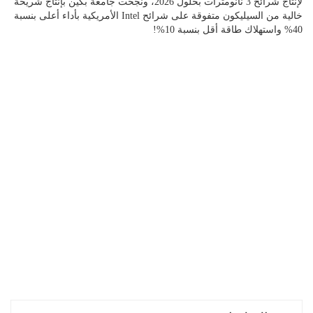
لإنتاج شرائح 3 نانومترات بحلول 2026، ونجحت جامعة بكين بإنتاج شريحة
خالية من السيليكون متفوقة على شرائح Intel الأمريكية بأداء أعلى بنسبة
40% واستهلاك طاقة أقل بنسبة 10%!