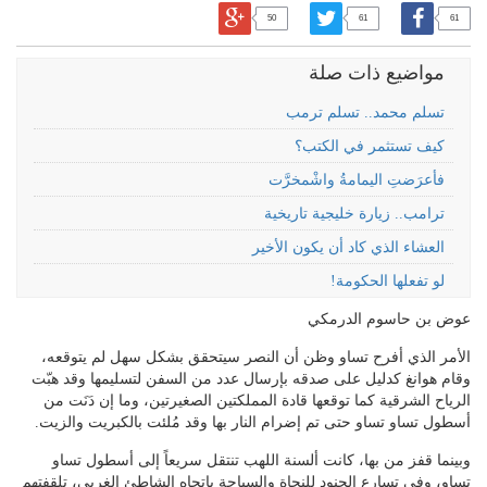
50
61
61
مواضيع ذات صلة
تسلم محمد.. تسلم ترمب
كيف تستثمر في الكتب؟
فأعرَضتِ اليمامةُ واشْمخرَّت
ترامب.. زيارة خليجية تاريخية
العشاء الذي كاد أن يكون الأخير
لو تفعلها الحكومة!
عوض بن حاسوم الدرمكي
الأمر الذي أفرح تساو وظن أن النصر سيتحقق بشكل سهل لم يتوقعه،
وقام هوانغ كدليل على صدقه بإرسال عدد من السفن لتسليمها وقد هبّت
الرياح الشرقية كما توقعها قادة المملكتين الصغيرتين، وما إن دَنَت من
أسطول تساو تساو حتى تم إضرام النار بها وقد مُلئت بالكبريت والزيت.
وبينما قفز من بها، كانت ألسنة اللهب تنتقل سريعاً إلى أسطول تساو
تساو، وفي تسارع الجنود للنجاة والسباحة باتجاه الشاطئ الغربي، تلقفتهم