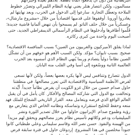
البريطانية من دون أن يدفعوا أثماناً باهظة. بلادهم بعيدة وجيرانهم
مسالمون، ولكن انتصار هتلر يعني نهاية النظام الليبرالي وتضرّر خطوط
الملاحة وتعطّل التجارة. سارعوا إلى الدخول في الحرب، وبعد نهايتها لم
يغادروا أوروبا. أوقفوها على قدميها اقتصادياً من خلال «مشروع مارشال»،
وعسكرياً من خلال حلف الناتو. لم يسمحوا بأن تنهض ألمانيا فاشية جديدة؛
قَلَّموا أظافرها وأدخلوها في النظام الرأسمالي الديمقراطي الجديد، حتى
أصبحت اليوم واحدة من كبرى ركائزه.
لماذا يقلق الأميركيون والغربيون من الصين؟ بسبب المنافسة الاقتصادية؟
صحيح. بسبب تايوان؟ مؤكد. ولكن السبب الأهم هو خوفهم من أن تشكّل
الصين نظاماً دولياً يتصادم وربما يُنهي النظام الذي أسسوه بعد الحرب
العالمية الثانية ووسّعوه إلى آسيا وفي القلب منه اليابان.
الدول تتصارع وتتنافس ليس لأنها يكره بعضها بعضاً، ولكن لأنها تسعى
لفرض الأنظمة السياسية والاقتصادية التي تعزز مصالحها. في منطقتنا
حاول صدام حسين من خلال غزو الكويت أن يفرض نظاماً جديداً. أيَّدته
وتحالفت مع الدول التي شاركته المصالح والأفكار. كان يأمل في أن يقبل
العالم الواقع الذي فرضه ويتعامل معه. القرار التاريخي الشجاع للملك فهد
منعه وحفظ للخليج استقراره وتماسكه ونظامه الخاص الذي يتعارض مع
رؤية وطموح صدام. الإيرانيون حاولوا من خلال تصدير الثورة ونشر
الميليشيات ودعم وكلائهم تأسيس نظام يعزز مصالحهم ويحقق لهم مزيداً
من الهيمنة والنفوذ. حسن نصر الله وقاسم سليماني وعلي طبطبائي كانوا
جنوداً مخلصين في هذا المشروع. إردوغان حاول في فترة سابقة فرض