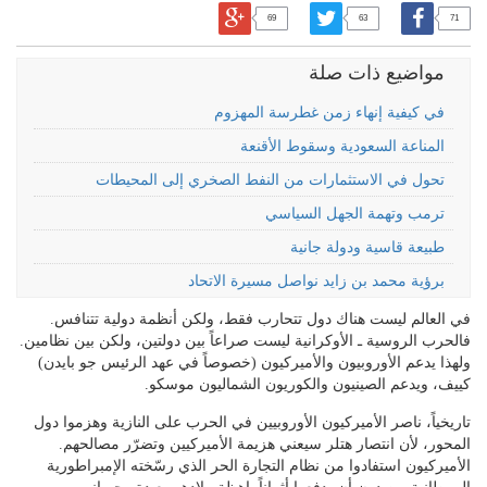
69
63
71
مواضيع ذات صلة
في كيفية إنهاء زمن غطرسة المهزوم
المناعة السعودية وسقوط الأقنعة
تحول في الاستثمارات من النفط الصخري إلى المحيطات
ترمب وتهمة الجهل السياسي
طبيعة قاسية ودولة جانية
برؤية محمد بن زايد نواصل مسيرة الاتحاد
في العالم ليست هناك دول تتحارب فقط، ولكن أنظمة دولية تتنافس.
فالحرب الروسية ـ الأوكرانية ليست صراعاً بين دولتين، ولكن بين نظامين.
ولهذا يدعم الأوروبيون والأميركيون (خصوصاً في عهد الرئيس جو بايدن)
كييف، ويدعم الصينيون والكوريون الشماليون موسكو.
تاريخياً، ناصر الأميركيون الأوروبيين في الحرب على النازية وهزموا دول
المحور، لأن انتصار هتلر سيعني هزيمة الأميركيين وتضرّر مصالحهم.
الأميركيون استفادوا من نظام التجارة الحر الذي رسّخته الإمبراطورية