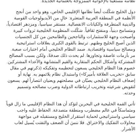
نظامه مستعيناً بالإخوانية الممزوجة بالعثمانية الجديدة.
دول الخليج شكّلت أيضاً نظامها الإقليمي الخاص، وهو واحد من أنجح
الأنظمة في المنطقة العربية المتعثرة: خالٍ من الآيديولوجيات القومية
والدينية المتطرفة والكيانات الانفصالية. مستقر سياسياً، ومزدهر اقتصادياً،
ومتسامح دينياً، ومنفتح ثقافياً. شكّلت المنظومة الخليجية ثروات كبيرة
وأصبحت وجهة للاستثمارات والناجحين والطامحين من كل الجنسيات
الذين أصبح الخليج وطنهم. ترتبط بالقوى الكبرى بعلاقات استراتيجية
ومصالح سياسية واقتصادية. صمد النظام الخليجي أمام اختبارات صعبة.
مر بأزمات عاصفة وتجاوزها. لم يحدث ذلك صدفةً، ولكن بسبب المصالح
المشتركة وأشكال الحكم المتقاربة والقيم المتشابهة والأعداء المشتركين.
خصوم هذا النظام الخليجي يسعون لتحطيمه وتفكيكه (ذكرتهم في مقال
سابق «تخريب العلاقة بأميركا») واستبدال نظام يلائمهم به. نهاية أو
إضعاف النظام الخليجي يصبّان في مصلحتهم ويعنيان انتصاراً لهم. يسعون
لتقويض شرعيته وتخريب ارتباطاته الدولية وضرب مصالحه وتسميم
وحدته.
تأتي القمة الخليجية في البحرين لتؤكد أن هذا النظام الإقليمي ما زال قوياً
ومتماسكاً في عالم مضطرب ومنطقة متصدعة. الحفاظ عليه واجب
سياسي واستراتيجي لحماية استقرار الخليج ومستقبله في مواجهة
محاولات التفكيك والاختراق. فلا ننسَ أن الضعف والتفتت يُسيل لعاب
الأشرار.