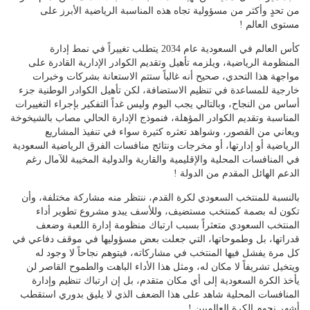
من تحدٍ وأكثر من مسؤولية تجاه هذه المناسبة الرياضية الأبرز على
مستوى العالم !
كأس العالم في السعودية عام 2034 يتطلب تغييراً في نمط إدارة
المنظومة الرياضية، ويلزمه تأهيل وتقديم الكوادر الإدارية القادرة على
مواجهة هذا التحدي، صحيح أنه غالباً ستتم الاستعانة بشركات وخبرات
خارجية للمساعدة في تنظيم الاستضافة، لكن تأهيل الكوادر الوطنية جزء
أساس من النجاح، وبالتالي يجب اليوم وليس غداً التفكير بإجراء التغييرات
المناسبة وتقديم الكوادر المؤهلة، فنموذج الإدارة الحالي مصاب بالشيخوخة
ويعاني من القصور، وشواهد تعثره كثيرة سواء في تنفيذ المشاريع
الرياضية أو إدارتها، أو مخرجات ونتائج منافسات الفرق الرياضية السعودية
في المنافسات المحلية والإقليمية والقارية والدولية المخيبة للآمال رغم
الدعم الهائل المقدم من الدولة !
بالنسبة للمنتخب السعودي لكرة القدم، ننتظر منه مشاركة مختلفة، وأن
تكون له بصمة كمنتخب مستضيف، وللأسف يبدو مشروع تطوير أداء
المنتخب السعودي متعثراً بسبب ارتباك منظومة إدارة اللعبة وضعف
قدراتها، بل وطموحاتها، التي جعلت بعض مسؤوليها في موقف دفاعي في
كل مرة يفشل فيها المنتخب في مشاركاته، فيتوهم نجاحاً لا وجود له
ويتخيل تشريفاً لا مكان له، ومثل هذا الأداء الباهت والطموح القاصر لن
يأخذ الكرة السعودية إلى أي مكان متقدم، بل إن ارتباك تنظيم وإدارة
المنافسات المحلية شاهد على هذا الضعف الذي لا يليق بدوري استقطب
أشهر نجوم الكرة العالميين !