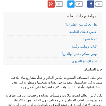
67
54
60
مواضيع ذات صلة
هل تخاف من الطيران؟
حصن قلعتك الخاصة
"معاً ننمو"
كتاب ومكتبة وقُبلة!
ومن سيكون غير الوالدين؟
نحو الإبداع التربوي
خالد السليمان
يبدو ملف استضافة السعودية لكأس العالم واعداً، مشاريع بناء ملاعب
متميزة في تصاميمها، متقدمة في تقنيات تشغيلها ومتطورة في تعدد
استخداماتها، وأمامنا 10 سنوات كافية لتنفيذها على أكمل وجه !
لكن كأس العالم ليست ملاعب ومنشآت مساندة وحسب، بل هي تظاهرة
جماهيرية تستقطب الجماهير من مختلف دول العالم، وتهيئة الأجواء
للجماهير لا تقل أهمية عن تهيئة الملاعب للمنتخبات، لذلك نحن أمام أكثر