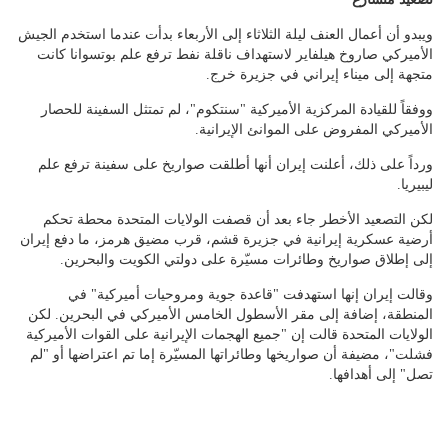
ويبدو أن أعمال العنف ليلة الثلاثاء إلى الأربعاء بدأت عندما استخدم الجيش
الأميركي صاروخ هيلفاير لاستهداف ناقلة نفط ترفع علم بوتسوانا كانت
متجهة إلى ميناء إيراني في جزيرة خرج.
ووفقاً للقيادة المركزية الأميركية "سنتكوم"، لم تمتثل السفينة للحصار
الأميركي المفروض على الموانئ الإيرانية.
ورداً على ذلك، أعلنت إيران أنها أطلقت صواريخ على سفينة ترفع علم
ليبيريا.
لكن التصعيد الأخطر جاء بعد أن قصفت الولايات المتحدة محطة تحكم
أرضية عسكرية إيرانية في جزيرة قشم، قرب مضيق هرمز، ما دفع إيران
إلى إطلاق صواريخ وطائرات مسيّرة على دولتي الكويت والبحرين.
وقالت إيران إنها استهدفت "قاعدة جوية ومروحيات أميركية" في
المنطقة، إضافة إلى مقر الأسطول الخامس الأميركي في البحرين. لكن
الولايات المتحدة قالت إن "جميع الهجمات الإيرانية على القوات الأميركية
فشلت"، مضيفة أن صواريخها وطائراتها المسيّرة إما تم اعتراضها أو "لم
تصل" إلى أهدافها.