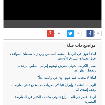
40
54
37
مواضيع ذات صلة
لقاء أخوي في الرباط.. محمد السادس وبن زايد ينسقان المواقف
حول تحديات الشرق الأوسط
مطار الكويت الدولي يتعرض لهجوم إيراني.. تعليق الرحلات
وتفعيل الطوارئ
لماذا لا يتحدث كيم جونغ أون عن والدته أبداً؟
الولايات المتحدة وإيران تتبادلان ضربات جديدة مع تعثر مفاوضات
وقف إطلاق النار
أزمة "قصر قرطام": نزاع قانوني يكشف الكثير عن المعارضة
المصرية