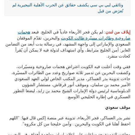
وثائقي لبي بي سي يكشف حقائق عن الحرب الأهلية النيجيرية لم
تُعرَض من قبل
إيلاف من لندن
: لم يكن فجر الأربعاء عادياً في الخليج. فبعد
هجمات
صاروخية وطائرات مسيّرة طالت الكويت
والبحرين، تقدّم الموقفان
السعودي والإماراتي إلى واجهة المشهد، في رسالة بدت أبعد من التضامن
العابر: أمن الخليج مترابط، وأي استهداف لدولة فيه لا يمكن أن يُقرأ
كحادث منفرد.
ففي وقت أعلنت فيه الكويت اعتراض هجمات صاروخية ومسيّرات،
وكشفت البحرين عن تدمير ثلاثة صواريخ وعدد من الطائرات المسيّرة،
جاءت تدوينة بدر العساكر، مدير المكتب الخاص لولي العهد السعودي
الأمير محمد بن سلمان، وموقف أنور قرقاش، مستشار الشؤون
الدبلوماسية لرئيس دولة الإمارات الشيخ محمد بن زايد، ليضعا التطور
العسكري في إطاره الخليجي الأوسع.
موقف سعودي
نشر بدر العساكر، فجر الأربعاء، تدوينة عبر منصة إكس قال فيها: "اللهم
احفظ أهلنا في الكويت والبحرين.. وآمن خليجنا من كل مكروه".
وجاءت التدوينة بعد ساعات على إعلان إيران مهاجمة أهداف في البحرين