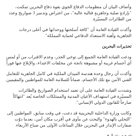
وأضاف البيان أن منظومات الدفاع الجوي بقوة دفاع البحرين تمكنت،
"بإرادةٍ صلبة وجاهزيةٍ قتالية عالية"، من اعتراض وتدمير 3 صواريخ وعدد
من الطائرات المسيّرة.
وأكدت القيادة العامة أن "كافة أسلحتها ووحداتها في أعلى درجات
الجاهزية وأهبة الاستعداد الدفاعي لحماية المملكة".
تحذيرات البحرين
ودعت القيادة العامة الجميع إلى توخي الحذر، وعدم الاقتراب من أو لمس
أي أجسام غريبة أو مشبوهة ناتجة عن مخلفات الاعتداء، والإبلاغ عنها فوراً.
وأكدت أن رجال وحدة هندسة الميدان الملكية في كامل الجاهزية للتعامل
الفني الآمن مع تلك الأجسام، ضماناً للسلامة العامة للمواطنين والمقيمين.
وشددت القيادة العامة على أن تعمد استخدام الصواريخ والطائرات
المسيّرة في استهداف الأعيان المدنية والممتلكات الخاصة يُعد "انتهاكاً
صارخاً للقانون الدولي الإنساني".
وكانت وزارة الداخلية البحرينية قد دعت، في وقت سابق، المواطنين إلى
"التحلي بالهدوء" والبحث عن مأوى في أقرب مكان آمن، بعدما دوّت
صفارات الإنذار في البحرين خلال الساعات الأولى من صباح الأربعاء.
تصعيد متسارع