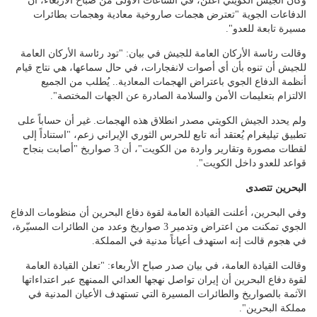
وكان الجيش الكويتي أعلن، في الساعات الأولى من صباح الأربعاء، أن
الدفاعات الجوية "تعترض هجمات صاروخية معادية وهجمات بطائرات
مسيرة تابعة للعدو".
وقالت رئاسة الأركان العامة للجيش في بيان: "تود رئاسة الأركان العامة
للجيش أن تنوه بأن أي أصوات لانفجارات، في حال سماعها، هي نتاج قيام
أنظمة الدفاع الجوي باعتراض الهجمات المعادية.. يُطلب من الجميع
الالتزام بتعليمات الأمن والسلامة الصادرة عن الجهات المختصة".
ولم يحدد الجيش الكويتي مصدر انطلاق هذه الهجمات. غير أن حساباً على
تطبيق تيليغرام يُعتقد أنه تابع للحرس الثوري الإيراني زعم، "استناداً إلى
لقطات مصورة وتقارير واردة من الكويت"، أن 3 صواريخ "أصابت بنجاح
قواعد للعدو داخل الكويت".
البحرين تتصدى
وفي البحرين، أعلنت القيادة العامة لقوة دفاع البحرين أن منظومات الدفاع
الجوي تمكنت من اعتراض وتدمير 3 صواريخ وعدد من الطائرات المسيّرة،
في هجوم قالت إنه استهدف أعياناً مدنية في المملكة.
وقالت القيادة العامة، في بيان صدر صباح الأربعاء: "تعلن القيادة العامة
لقوة دفاع البحرين أن إيران تواصل نهجها العدائي الممنهج عبر اعتداءاتها
الآثمة بالصواريخ والطائرات المسيرة التي تستهدف الأعيان المدنية في
مملكة البحرين".