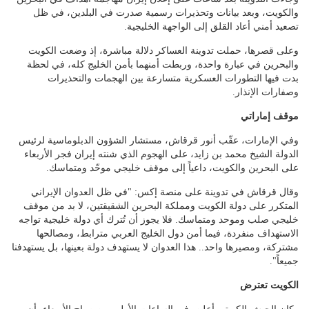
والكويت، وبعد بيانات وتحذيرات رسمية صدرت في البلدين، في ظل
تصعيد أمني أعاد القلق إلى الواجهة الخليجية.
وعلى قصرها، حملت تدوينة العساكر دلالة مباشرة، إذ وضعت الكويت
والبحرين في عبارة واحدة، وربطت أمنهما بأمن الخليج كله، في لحظة
بدت فيها التطورات العسكرية متسارعة بين الهجمات والتحذيرات
وصفارات الإنذار.
موقف إماراتي
وفي الإمارات، عقّب أنور قرقاش، مستشار الشؤون الدبلوماسية لرئيس
الدولة الشيخ محمد بن زايد، على الهجوم الذي شنته إيران فجر الأربعاء
على البحرين والكويت، داعياً إلى موقف خليجي موحّد ومتماسك.
وقال قرقاش في تدوينة على منصة إكس: "في ظل العدوان الإيراني
المتكرر على دولة الكويت ومملكة البحرين الشقيقتين، لا بد من موقف
خليجي صلب وموحد ومتماسك. فلا يجوز أن تُترك أي دولة خليجية تواجه
الاستهداف منفردة، فيما أمن دول الخليج العربي مترابط، ومصالحها
مشتركة، ومصيرها واحد.. هذا العدوان لا يستهدف دولة بعينها، بل يستهدفنا
جميعاً".
الكويت تعترض