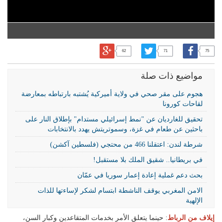
62
71
75
مواضيع ذات صلة
هجوم على مقر صحي في ولاية أميركية يُشتبه بارتباطه بمعارضة
لقاحات كورونا
تحقيق للغارديان عن "نمط إسرائيلي مستدام" بإطلاق النار على
باحثين عن طعام في غزة، وسموتريتش يهدد بالانتخابات
شرطة لندن: اعتقلنا 466 من محتجي (فلسطين آكشن)
في بريطانيا.. شقيق الملك بلا مستقبل!
بحث دعم غملية إعادة إعمار سوريا في عمّان
الامن المغربي يوقف الناشطة ابتسام لشكر لإساءتها للذات
الإلهية
إيلاف من الرباط
: حينما يتعلق الأمر بخدمات المتقاعدين وكبار السن،