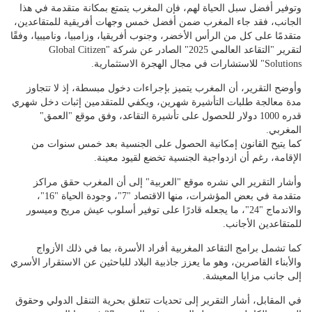
وتوفير أفضل سبل الحياة لهم، فإن المغرب يتمتع بمكانة متقدمة في هذا
الجانب، فقد جاء المغرب ضمن أفضل خمس وجهات أفريقية للمتقاعدين،
متقدمًا على كل من الرأس الأخضر، وجنوب أفريقيا، وزامبيا، وناميبيا، وفقًا
لتقرير "التقاعد العالمي 2025" الصادر عن شركة "Global Citizen
Solutions" للاستشارات في مجال الهجرة الاستثمارية.
وأوضح التقرير، أن المغرب يتميز بإجراءات دخول مبسطة، إذ لا تتجاوز
مدة معالجة طلبات التأشيرة شهرين، ويكفي للمتقدمين إثبات دخل شهري
قدره 1000 دولار للحصول على تأشيرة التقاعد، وفق موقع "العمق"
المغربي.
كما يتيح القانون إمكانية الحصول على الجنسية بعد خمس سنوات من
الإقامة، رغم أن ازدواجية الجنسية تخضع لقيود معينة.
وأشار التقرير الي نشره موقع "العربية" إلى أن المغرب حقق مراكز
متقدمة في بعض المؤشرات، منها الاقتصاد "7"، وجودة الحياة "16"،
والاندماج "24"، ما يجعله قادرًا على توفير أسلوب عيش مريح وميسور
للمتقاعدين الأجانب.
كما تشمل برامج التقاعد المغربية أفراد الأسرة، بما في ذلك الأزواج
والأبناء القاصرين، وهو ما يعزز جاذبية البلاد للباحثين عن الاستقرار الأسري
إلى جانب مزايا المعيشة.
في المقابل، أشار التقرير إلى تحديات تتعلق بحرية التنقل الدولي وحقوق