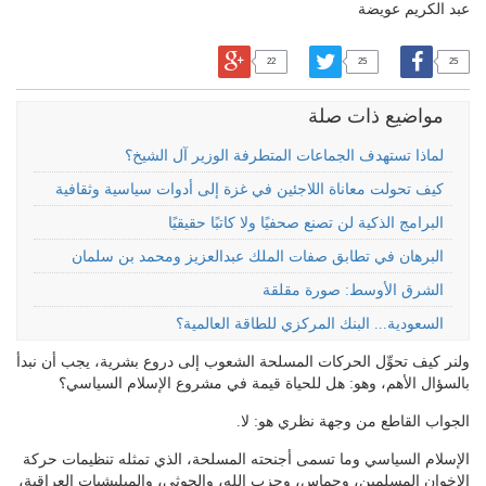
عبد الكريم عويضة
22
25
25
مواضيع ذات صلة
لماذا تستهدف الجماعات المتطرفة الوزير آل الشيخ؟
كيف تحولت معاناة اللاجئين في غزة إلى أدوات سياسية وثقافية
البرامج الذكية لن تصنع صحفيًا ولا كاتبًا حقيقيًا
البرهان في تطابق صفات الملك عبدالعزيز ومحمد بن سلمان
الشرق الأوسط: صورة مقلقة
السعودية... البنك المركزي للطاقة العالمية؟
ولنر كيف تحوِّل الحركات المسلحة الشعوب إلى دروع بشرية، يجب أن نبدأ
بالسؤال الأهم، وهو: هل للحياة قيمة في مشروع الإسلام السياسي؟
الجواب القاطع من وجهة نظري هو: لا.
الإسلام السياسي وما تسمى أجنحته المسلحة، الذي تمثله تنظيمات حركة
الإخوان المسلمين، وحماس، وحزب الله، والحوثي، والميليشيات العراقية،