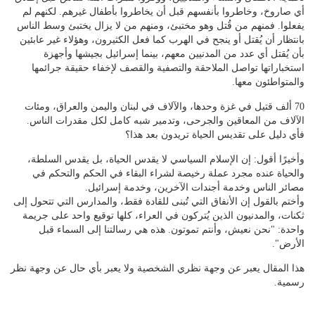
أي صاروخ، وخاطروا بأنفسهم قبل أن يخاطروا بأطفال غيرهم. لكنهم لم
يفعلوا. فمنهم من قُتل وهو مختبئ، ومنهم من لا يزال يختبئ وسط الناس
بانتظار أن يُقتل أو ينجح في الهرب كما فعل الكثيرون، وهؤلاء غير عابئين
بأن يُقتل أي عدد من المدنيين معهم، بينما إسرائيل بجيشها وأجهزة
استخباراتها تواصل الملاحقة والتصفية والقصف لإخفاء حقيقة جرائمها
والمتواطئون معها.
70 ألف قتيل في غزة وحدها، والآلاف في لبنان واليمن والعراق، ومئات
الآلاف من المعاقين والجرحى، وتدمير شبه كامل لكل مقدرات الناس.
فأي دليل على تقديس الحياة تريدون بعد هذا؟
وأخيرًا أقول: إن الإسلام السياسي لا يقدس الحياة، بل يقدس السلطة،
والحياة عنده مجرد عملة رخيصة لشراء البقاء في الحكم والتحكم في
مصائر الناس وخدمة أجندات الآخرين، وخدمة إسرائيل.
وأختم بالقول إن الأنفاق التي تُبنى للقادة فقط، والمدارس التي تتحول إلى
ثكنات، والمدنيون الذين يُتركون في العراء، كلها توقيع واحد على جريمة
واحدة: "نحن نعيش، وأنتم تموتون. هذه هي رسالتنا إلى السماء قبل
الأرض".
هذا المقال يعبر عن وجهة نظري الشخصية ولا يعبر بأي حال عن وجهة نظر
رسمية.