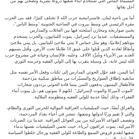
المسماة حماس التي تستخدم أبناء شعبها دروعًا بشرية وتُضحي بهم من
أجل بقائها.
أما من ناحية لبنان، فاستراتيجية حزب الله لا تختلف كثيرًا، فقد بنى الحزب
مقره الرئيسي في وسط بيروت في الضاحية الجنوبية "وسط الناس"،
يخبئ صواريخه ومخازن أسلحته فيها بين العائلات والمدارس
والمستشفيات. عندما ترد إسرائيل، يموت اللبنانيون، والحزب يستخدم
موتاهم إعلاميًا، وهو مثل حماس لا يبني ملاجئ للبنانيين، بل يبني ملاجئ
وأنفاقًا لقادته الذين قُتلوا على عمق 18 طابقًا تحت الأرض، وقُتل بسببهم
العديد من الأبرياء وشُرِّد الآلاف. وعليه، فالإنسان وحياته في مشروع حزب
الله ليس غاية، بل وسيلة يتقرب بها إلى الولي الفقيه وحرسه الثوري.
أما اليمن، فقد حوَّل الحوثي المدارس إلى ثكنات وفعل الأمر نفسه مثل
سابقيه بإطلاق الصواريخ والمسيّرات من مناطق سكنية مزدحمة.
فالأطفال اليمنيون يدفعون الثمن بينما قادة الحوثي يرددون شعارات
"الموت لأميركا والموت لإسرائيل". لكنهم لا يموتون هم، بل يموت أبناء
الفقراء، وذلك أيضًا خدمة للولي الفقيه ومنظومته الملالية.
والعراق أيضًا، حيث الميليشيات العراقية الموالية للحرس الثوري والنظام،
والتي لا تقيم وزنًا لدولتها وشعبها، تنتشر في أحياء بغداد المزدحمة،
وتقصف القواعد الأميركية من بين العوائل العراقية. عندما ترد الضربات
الأميركية، يموت عراقيون أبرياء، حيث تحمي الميليشيات نفسها بدماء
شعبها لتقدم فروض السمع والطاعة للولي الفقيه ورجال خلطوا السياسة
بالأساطير الدينية.