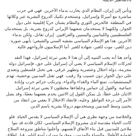
ونأتي إلى إيران، النظام الذي يحارب بدماء الآخرين. فهي في حرب
مباشرة مع أميركا وإسرائيل، وتستخدم تكتيك الدروع البشرية عبر وكلائها
في المنطقة. فالحرس الثوري والنظام يشنان حربًا إقليمية على دول
الجوار، ولكنهما لا يستخدمان شعبهما الإيراني كدروع بشرية، بل يستخدمان
الفلسطينيين واللبنانيين واليمنيين والعراقيين. إيران تقاتل، ولكن بدماء
الآخرين. هذا هو الإسلام السياسي بشقيه السني والشيعي؛ بأبهى صوره:
دين للغير، موت للغير، شهادة للغير. أما الإسلاميون فأرواحهم غالية.
وأجد هنا أنه يجب التنبيه إلى أن هذا لا يعني تبرئة إسرائيل، فهذا النقد
لحركات الإسلام السياسي لا يعني أن إسرائيل على حق، فإسرائيل دولة
مجرمة، دولة احتلال وعنصرية وتطهير عرقي، هي تحتل فلسطين وتعتدي
على دول الجوار دون حسيب ولا رقيب. فهي تقتل المدنيين بوحشية، تهدم
المستشفيات، تمنع الماء والغذاء والدواء، وترتكب جرائم حرب وإبادة
جماعية. والقول إن حماس وحلفاءها مخطئون لا يعني تبرئة إسرائيل.
الاثنان على خطأ، بل يمكن القول إن الاثنين يخدم بعضهما بعضًا، وقد يصل
الأمر إلى درجة التواطؤ. وعليه، فانتقاد الاحتلال لا يعفي من انتقاد من
يختبئ وسط المدنيين ويستخدمهم دروعًا بشرية باسم الدين.
والخلاصة من وجهة نظري هي أن الإسلام السياسي لا يقدس الحياة. فلو
كانت الحياة مقدسة لدى مشروع الإسلام السياسي، لكان قادته قد بنوا
ملاجئ للمدنيين قبل بناء الأنفاق لأنفسهم، وأعلنوا مناطق منزوعة السلاح
لحماية الأطفال والنساء والمدنيين، ووفروا ممرات آمنة للناس قبل إطلاق