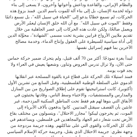
والنظام الإيراني، والقاعدة وداعش وأخواتها وآخرون، لا يسعى إلى بناء
دولة لخدمة الإنسان، بل إلى بناء آلة للموت باسم الدين. فمنذ بزوغ هذه
الحركات، لم نسمع خطابًا يدعو إلى "الحياة في سبيل الله"، بل نسمع دائمًا
وفقط "الموت في سبيل الله". مع أن الله خلق الإنسان ليعمُر الأرض
ويعمل صالحًا، ولكن عادت هذه الحركات إلى عصر الجاهلية من خلال
تقديم ملايين الأرواح قرابين بشرية تحت مسمى "الشهادة"، محوِّلة الدين
إلى أداة سياسية للسيطرة على العقول وإنتاج الدماء، وخدمة مصالح
الآخرين بما فيهم إسرائيل نفسها.
لنبدأ بغزة نموذجًا: أكثر من 70 ألف قتيل، ولم يتحرك ضمير حركة حماس
حتى الآن، ولا تزال تدرس العروض وتناور، وشعبها يعيش في العراء ولا
يجد قوت يومه.
فمنذ استيلاء تلك الحركة على قطاع غزة بالقوة المسلحة عبر انقلابها
الدموي على السلطة الوطنية الفلسطينية، وقبل السابع من تشرين الأول
(أكتوبر)، كانت استراتيجيتها تقوم على إطلاق الصواريخ من بين المنازل
والمدارس والمستشفيات، والاختباء وسط الناس، وقادتها يختبئون في
الأنفاق التي بنوها لهم هم فقط تحت المناطق السكنية المزدحمة، غير
عابئين بأن القصف سيقتل المدنيين. كانوا يدفعون بآلاف الأبرياء إلى
الموت، ثم يخرجون ليبكوا "مجازر الاحتلال"، ويتسولون من مختلف بقاع
الأرض تحت شعار دعم الجهاد والمجاهدين في فلسطين، ويساعدهم في
ذلك كل الحركات والقوى التي على شاكلتهم. وهذه جريمة مزدوجة من
وجهة نظري: جريمة الاحتلال الذي يقتل، وجريمة حركة الإسلام السياسي