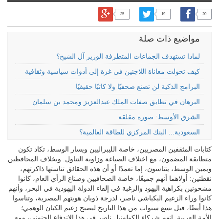
35
19
20
مواضيع ذات صلة
لماذا تستهدف الجماعات المتطرفة الوزير آل الشيخ؟
كيف تحولت معاناة اللاجئين في غزة إلى أدوات سياسية وثقافية
البرامج الذكية لن تصنع صحفيًا ولا كاتبًا حقيقيًا
البرهان في تطابق صفات الملك عبدالعزيز ومحمد بن سلمان
الشرق الأوسط: صورة مقلقة
السعودية... البنك المركزي للطاقة العالمية؟
كتابات المثقفين المصريين، خاصة الليبراليين ويسار الوسط، تكاد تكون
متطابقة المضمون، مع اختلاف الصياغة وزاوية التناول. وبخلاف المحافظين
ويمين الوسط، يتناسون، إما تعمدًا أو أن هذه الحقائق تناستها ذاكرتهم،
نقطتين: أولاهما أنهم جميعًا، خاصة الصحافيين وصناع الرأي العام، كانوا
مشحونين بكراهية اليهود والرغبة في إلقاء الدولة اليهودية في البحر، وأنهم
كانوا وراء الزعيم البكباشي ناصر، لدرجة ذوبان هويتهم المصرية، وتناسوا
هذا أيضًا، قبل تسع سنوات من هذا التاريخ ليصبح زعيم الكيان الوهمي؛
الأمة العربية. إنهم شركاء الكولونيل ناصر في هذا الاندفاع الجنوني، ومع