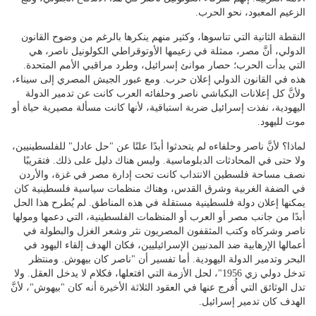
الزعيم المعبود، نحو الحرب.
النقطة الثانية التي تناسوها، وكثير منهم ينكرها بالرغم من وضوح القانون
الدولي، أنَّ مصر، ممثلة في زعيمها الأوتوقراطي الكولونيل ناصر، هي
التي بدأت الحرب؛ حصار موانئ إسرائيل، وطرد مراقبي الأمم المتحدة.
هذه في القانون الدولي إعلان حرب. ومع عبور الجيش المصري إلى سيناء،
ولأنَّ كل إعلانات البكباشي ناصر وحلفائه العرب كانت عن تدمير الدولة
اليهودية، نفذت إسرائيل ضربة استباقية، لأنها كانت مسألة مصيرية حياة أو
موت لليهود.
لماذا؟ لأنَّ ناصر وحلفاءه لم يتحدثوا أبدًا علنًا عن "حل عادل" للفلسطينيين،
ولا حتى في المحادثات الدبلوماسية. وليس هناك دليل على ذلك. فتقريبًا
نصف مساحة فلسطين الانتداب كانت تحت إدارة مصر في غزة، والأردن
في الضفة الغربية وشرق القدس، وهناك منظمات سياسية فلسطينية كان
يمكنها إعلان دولة فلسطينية مستقلة في هذه المناطق. لم يُطرح هذا الحل
أبدًا من جانب مصر أو العرب أو المنظمات الفلسطينية، التي دعمها ومولها
ناصر وشركاه وكتب المثقفون المصريون نثر وشعر الغزل والبطولة في
أعمالها الإرهابية ضد المدنيين الإسرائيليين، فكان الهدف إلقاء اليهود في
البحر وتدمير الدولة اليهودية. أما تفسير أن "ناصر كان بيهوش. ومنتظر
تدخل دولي زي 1956"، لحل الأزمة التي افتعلها، فكلام لا يدخل العقل. ولا
تدل الوثائق التي أُفرج عنها في العقود الثلاثة الأخيرة أنه كان "بيهوش"، لأنَّ
الهدف كان تدمير إسرائيل.