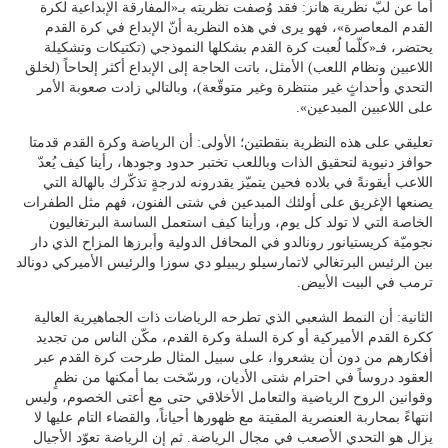
أما عن لبّ نظرية هانز: فقد وُصفت نظريته بـ«المفارقة الإبداعية لكرة
القدم المعاصرة»، فهو يرى في هذه النظرية أنّ الإبداع في كرة القدم
يحتضر، فـ«كلّما لُعبت كرة القدم بشكلها النموذجي (تكتيكات وتشكيلة
اللاعبين ونظام اللعب) الأمثل، باتت الحاجة إلى الإبداع أكثر إلحاحاً (لخلق
التحدي وأحداثٍ غير منتظرة وغير متوقّعة)، وبالتالي زادت صعوبة الأمر
على اللاعبين المبدعين».
تعليقي على هذه النظرية بنقطتين؛ الأولى: أن الرياضة وكرة القدم قدمتا
حوافز دنيوية لتحقيق الذات وباللعب تختبر حدود وجودها، رأينا كيف يُعدّ
اللاعب أيقونةً في بلاده فحين يتميّز يقدرونه لدرجةٍ تذكّرك بالهالة التي
يصنعها الإغريق على أولئك المبدعين في شتى الفنون، فهم مثل الطفرات
الخاصة التي لا تولد كل يوم، ورأينا كيف استعمل الساسة البرتغاليون
نجوميّة كريستيانور رونالدو في المحافل الدولية وأبرزها المزاح الذي دار
بين الرئيس البرتغالي لاتمارسيلو ريبيلو دي سوزا والرئيس الأميركي دونالد
ترمب في البيت الأبيض.
الثانية: أن النمط الشعبي الذي تطرحه الرياضات ذات الجماهيرية العالية
ككرة القدم الأميركية أو كرة السلة وكرة القدم، مكّن الناس من تجديد
أفكارهم من دون أن يشعروا، على سبيل المثال طرحت كرة القدم عبر
العقود دروساً في احترام شتى الأديان، ورسّخت بما أمكنها من نظمٍ
وقوانين الروح الرياضية والتعامل الأخلاقي حتى مع أعتى الخصوم، وليس
انتهاءً بمحاربة العنصرية المقيتة مع ظهورها أحياناً، والقضاء التام عليها لا
يزال هو التحدي الأصعب في مجال الرياضة. ثم إن الرياضة تعوّد الأجيال