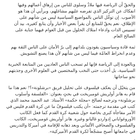
والحقّ أن الرياضة فيها ملاذٌ وسلوى للناس من إرهاق أعمالهم وفيها
انفكاك عن التركيز الذي تفرضه عليهم مشاغلهم، وبرأيي أن هذا هو
الأصوب. إن توغّل الناس بالمواضيع السياسية ليس من شأنهم على
الإطلاق، نعم يحقّ للمتابع أن يقرأ بعض الأخبار وأن يتابع كغيره، بيد أن
تسييس الذات وادعاء امتلاك الحلول من قبل العوام فيهما جناية على
الصالح العام.
ثمة قادة وسياسيون يقودون بلدانهم إلى برّ الأمان على الناس الثقة بهم
وعدم انخراط العامّة فيما ليس من شأنهم لأن هذا يصنع التشويش.
وبالعودة إلى الرياضة فإنها لم تسحب الناس العاديين من المتابعة الخبرية
السياسية، بل أخذت حتى النخب والمختصين في العلوم الأخرى وجذبتهم
نحو ساحاتها.
من يتخيّل أن يعكف فيلسوف على تحليل فريق «برشلونة»؟! نعم هذا ما
قام به هانز أولريش غومبريخت في بحثٍ بعنوان: «الفلسفة وأسلوب
برشلونة» وترجمه لصالح «مجلة حكمة» الأستاذ: عبد الحميد محمد الذي
كتب في مقدمة ترجمته: «أن يكتب فيلسوفٌ ما عن كرة القدم فليس في
الأمر مفاجأة كبرى بخاصة حول شعبية كرة القدم كما فعل الكاتب
الأوروغواياني إدواردو غاليانو وغيره. هانز أولريش غومبريخت، الكاتب
والفيلسوف والصحافي الألماني وبعد ذهابه للإقامة في أميركا والتدريس
في جامعاتها أصبح مشجّعاً لكرة القدم الأميركية».