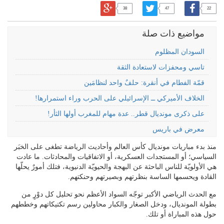
38
47
22
مواضيع ذات صلة
السودان المظلوم
تاسي ومحفزات لاستعادة الثقة
قمّة الفطام في أنقرة: حلفٌ واحد لنظامَين
الخلاف الأميركي ــ الإسرائيلي على الحرب وراء استمرارها!
على ذكرى مونديال قطر.. عدة مهام للمغرب أولها الثأر!
معرض في باريس
منذ بدء مباريات مونديال كأس العالم وأحاديث الرياضة تطغى على الخبَر
السياسي؛ أو المستجدات العسكرية، أو الاتفاقيات والمحادثات. ما عادت
هي الأولويّة للناس الباحثة عن البهجة والحيويّة الدنيوية، فتلك أمورٌ يحلّها
القادة ويحسمها الساسة بنظرتهم وبصيرتهم وحنكتهم.
مع الحدث الرياضي الأكبر توجّه السواد الأعظم نحو تحليل كل دوْرٍ من
بطولة المونديال، ودخل الصغار والكبار محاولين رسم تكتيكاتهم وخططهم
حول هذه المباراة أو تلك.