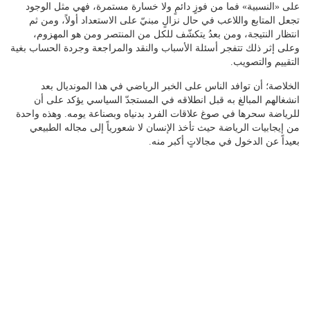
على «النسبية» فما من فوزٍ دائمٍ ولا خسارة مستمرة، فهي مثل الوجود
تجعل المتابع واللاعب في حال نزالٍ مبنيّ على الاستعداد أولاً، ومن ثم
انتظار النتيجة، ومن بعدُ يتكشّف للكل من المنتصر ومن هو المهزوم،
وعلى إثر ذلك تتفجر أسئلة الأسباب والنقد والمراجعة وجردة الحساب بغية
التقييم والتصويب.
الخلاصة؛ أن توافد الناس على الخبر الرياضي في هذا المونديال بعد
انشغالهم المبالغ به قبل انطلاقه في المستجدّ السياسي يؤكد على أن
للرياضة سحرها في صوغ علاقات الفرد بدنياه وبصناعة يومه. وهذه واحدة
من إيجابيات الرياضة حيث تأخذ الإنسان لا شعورياً إلى مجاله الطبيعي
بعيداً عن الدخول في مجالاتٍ أكبر منه.