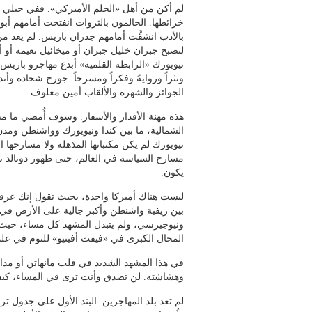
لم أكن من أهل «الحلم الأميركي». ففي جيلي ك
خرائطها. الحالمون بالثروات انفتحت أمامهم أبوا
بالأدب انشقَّت أمامهم جدران باريس. لم يعد م
لتصبح جبران خليل جبران أو ميخائيل نعيمة أو أ
نيويورك «الرابطة القلمية» أبدع مهاجرو باريس 
ونثراً وروايةً وفكراً ومسرحاً: جورج شحادة وأن
الجوائز والشهرة والألقاب أمين معلوف.
هذه مهنة الأقدار والأسفار. وسوف أُمضي ما 
الشمالية، ما بين كندا ونيويورك وواشنطن ومدن
نيويورك لم يكن مكتباتها المذهلة ولا مسارحها ا
مسارح السياسة في العالم، حتى ظهور دونالد 
يكون.
ليست هناك أميركا واحدة، بحيث تقول إنك عرفت
بين ريفية واشنطن وأكبر جالية على الأرض في ن
ونيوجيرسي، ولم يتبدل المشهد كل مساء، حيث 
المحال الكبرى في «فيفث أفينيو» للنوم في ع
في هذا المشهد الشديد في قلب مانهاتن أو مد
وهشاشته. لن تصدق وأنت ترى في المساء، كيف
لم تعد بلد المهاجرين. البند الأول على جدول 