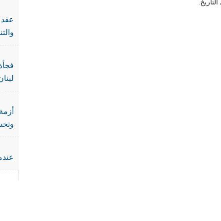
لتاريخ.
عقد ا
والت
فجأة 
لبنان
أزمة 
وتخس
عندما