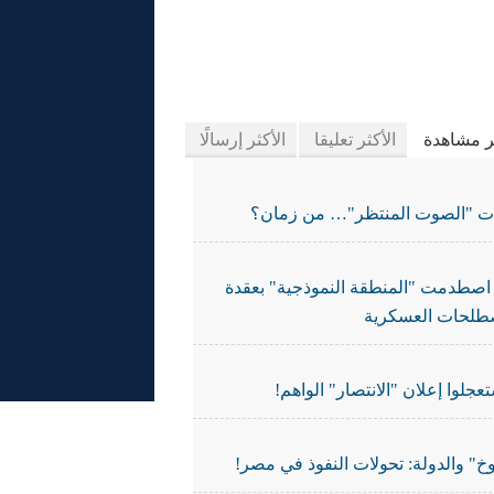
يدة الجرائد
ثر مشاهدة
الأكثر تعليقا
الأكثر إرسالًا
ات "الصوت المنتظر"… من زمان؟
اصطدمت "المنطقة النموذجية" بعقدة
طلحات العسكرية
تعجلوا إعلان "الانتصار" الواهم!
خ" والدولة: تحولات النفوذ في مصر!