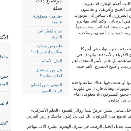
مواضيع ذات
انت أحلام الهجرة قد تغيرت
صلة
ب الخليج وأفريقيا، والحالمون
ن الضروري أن تسافر إلى نيويورك
«هرمز» مسؤولية
مين الريحاني. وكما أنشأ مهاجرو
عالمية
في جر
في حديقة اللغة الفرنسية، شعراً
مناخ مُتغيّر عبر
دريه شديد وناديا تويني، وصاحب
الأك
التاريخ
«لصوص بغداد»...
مجموعه بضع سنوات في أميركا
و«ألف ليلة وليلة»!
 الأقرباء والأصدقاء. والهدف في
نداء
لمدهشة بل عالم الأمم المتحدة، أهم
الحل الأسلم
ترمب، وأصبح المسرح الأهم حيث
هل من مستقبل
لحلف «ناتو»؟
حين 
ها أو عشت فيها. هناك ساعة واحدة
المص
الحوثي حين يُخطئ
يويورك. وهناك قارتان بين فلوريدا
قراءة الصبر
يتجمع المشردون بلا سقوف، أمام
لب من كرتون.
لا تس
اخل ميامي بيتش عرضٌ شبهُ روائي لقسوة «الحلم الأميركي»
 تتجمع مدن الكرتون، أنك في بلاد إيلون ماسك وأرض الفرص.
"نخنو
ترمب تعديل الخلل الرهيب في ميزان الهجرة. عشرة آلاف مهاجر