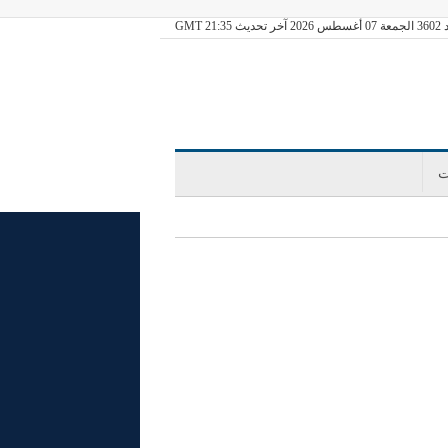
ديث GMT 21:35
ت