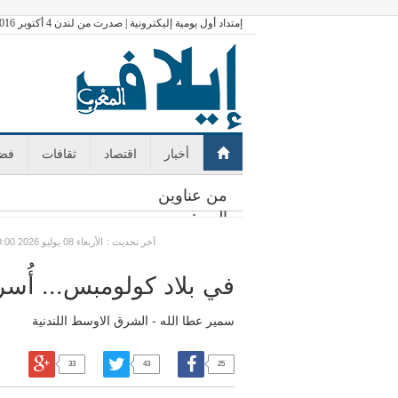
إمتداد أول يومية إليكترونية | صدرت من لندن 4 أكتوبر 2016
أخبار
اقتصاد
ثقافات
فضا
من عناوين
اليوم:
: آخر تحديث
GMT الأربعاء 08 يوليو 2026 09:00
في بلاد كولومبس... أُس
سمير عطا الله - الشرق الاوسط اللندنية
33
43
25