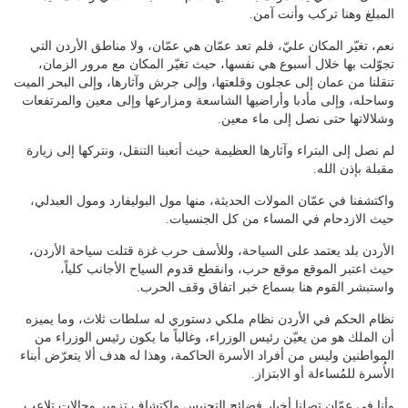
المبلغ وهنا تركب وأنت آمن.
نعم، تغيّر المكان عليّ، فلم تعد عمّان هي عمّان، ولا مناطق الأردن التي
تجوّلت بها خلال أسبوع هي نفسها، حيث تغيّر المكان مع مرور الزمان،
تنقلنا من عمان إلى عجلون وقلعتها، وإلى جرش وآثارها، وإلى البحر الميت
وساحله، وإلى مأدبا وأراضيها الشاسعة ومزارعها وإلى معين والمرتفعات
وشلالاتها حتى نصل إلى ماء معين.
لم نصل إلى البتراء وآثارها العظيمة حيث أتعبنا التنقل، ونتركها إلى زيارة
مقبلة بإذن الله.
واكتشفنا في عمّان المولات الحديثة، منها مول البوليفارد ومول العبدلي،
حيث الازدحام في المساء من كل الجنسيات.
الأردن بلد يعتمد على السياحة، وللأسف حرب غزة قتلت سياحة الأردن،
حيث اعتبر الموقع موقع حرب، وانقطع قدوم السياح الأجانب كلياً،
واستبشر القوم هنا بسماع خبر اتفاق وقف الحرب.
نظام الحكم في الأردن نظام ملكي دستوري له سلطات ثلاث، وما يميزه
أن الملك هو من يعيّن رئيس الوزراء، وغالباً ما يكون رئيس الوزراء من
المواطنين وليس من أفراد الأسرة الحاكمة، وهذا له هدف ألا يتعرّض أبناء
الأُسرة للمُساءلة أو الابتزاز.
وأنا في عمّان تصلنا أخبار فضائح التجنيس واكتشاف تزوير وحالات تلاعب