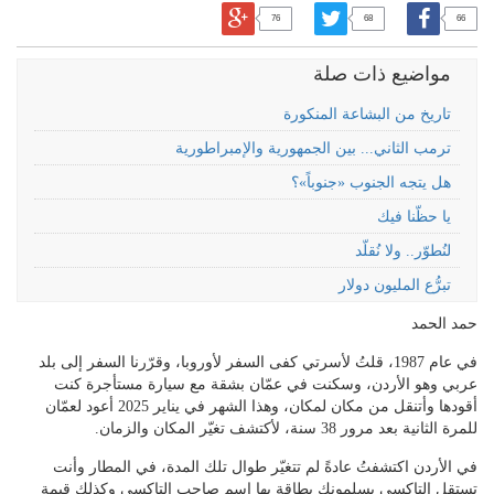
76
68
66
مواضيع ذات صلة
تاريخ من البشاعة المنكورة
ترمب الثاني... بين الجمهورية والإمبراطورية
هل يتجه الجنوب «جنوباً»؟
يا حظّنا فيك
‏لنُطوّر.. ولا نُقلّد
تبرُّع المليون دولار
حمد الحمد
في عام 1987، قلتُ لأسرتي كفى السفر لأوروبا، وقرّرنا السفر إلى بلد
عربي وهو الأردن، وسكنت في عمّان بشقة مع سيارة مستأجرة كنت
أقودها وأتنقل من مكان لمكان، وهذا الشهر في يناير 2025 أعود لعمّان
للمرة الثانية بعد مرور 38 سنة، لأكتشف تغيّر المكان والزمان.
في الأردن اكتشفتُ عادةً لم تتغيّر طوال تلك المدة، في المطار وأنت
تستقل التاكسي يسلمونك بطاقة بها اسم صاحب التاكسي وكذلك قيمة