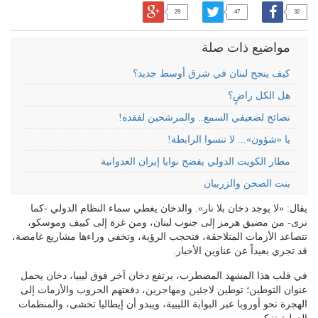
29
47
32
مواضيع ذات صلة
كيف ينجح لبنان في شرق أوسط جديد؟
هل الكل راضٍ؟
نصائح لضعيفي السمع.. والمرشحين لفقده!
يا «شؤون»... لا تنسوا الرابطة!
مطار الكويت الدولي يفضح نوايا إيران العدوانية
بنت الصحن والزربيان
يقال: «لا يوجد دخان بلا نار». والدخان يغطي سماء النظام الدولي -كما
نرى- من مضيق هرمز إلى جنوب لبنان، ومن غزة إلى كييف وموسكو،
تتصاعد الأزمات المتلاحقة، فتحجب الرؤية، وتخفي وراءها مشاريع غامضة،
قد تجري بعيداً عن عناوين الأخبار.
في قلب هذا المشهد المضطرب، يرتفع دخان آخر فوق ليبيا، دخان يحمل
عنوان التوطين؛ توطين لاجئين ومهاجرين، دفعتهم الحروب والأزمات إلى
الهجرة نحو أوروبا عبر البوابة الليبية، ويبدو أن إيطاليا تخشى، والمنظمات