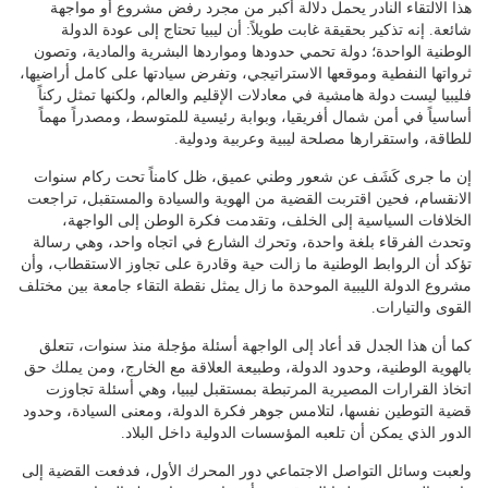
هذا الالتقاء النادر يحمل دلالة أكبر من مجرد رفض مشروع أو مواجهة
شائعة. إنه تذكير بحقيقة غابت طويلاً: أن ليبيا تحتاج إلى عودة الدولة
الوطنية الواحدة؛ دولة تحمي حدودها ومواردها البشرية والمادية، وتصون
ثرواتها النفطية وموقعها الاستراتيجي، وتفرض سيادتها على كامل أراضيها،
فليبيا ليست دولة هامشية في معادلات الإقليم والعالم، ولكنها تمثل ركناً
أساسياً في أمن شمال أفريقيا، وبوابة رئيسية للمتوسط، ومصدراً مهماً
للطاقة، واستقرارها مصلحة ليبية وعربية ودولية.
إن ما جرى كَشَف عن شعور وطني عميق، ظل كامناً تحت ركام سنوات
الانقسام، فحين اقتربت القضية من الهوية والسيادة والمستقبل، تراجعت
الخلافات السياسية إلى الخلف، وتقدمت فكرة الوطن إلى الواجهة،
وتحدث الفرقاء بلغة واحدة، وتحرك الشارع في اتجاه واحد، وهي رسالة
تؤكد أن الروابط الوطنية ما زالت حية وقادرة على تجاوز الاستقطاب، وأن
مشروع الدولة الليبية الموحدة ما زال يمثل نقطة التقاء جامعة بين مختلف
القوى والتيارات.
كما أن هذا الجدل قد أعاد إلى الواجهة أسئلة مؤجلة منذ سنوات، تتعلق
بالهوية الوطنية، وحدود الدولة، وطبيعة العلاقة مع الخارج، ومن يملك حق
اتخاذ القرارات المصيرية المرتبطة بمستقبل ليبيا، وهي أسئلة تجاوزت
قضية التوطين نفسها، لتلامس جوهر فكرة الدولة، ومعنى السيادة، وحدود
الدور الذي يمكن أن تلعبه المؤسسات الدولية داخل البلاد.
ولعبت وسائل التواصل الاجتماعي دور المحرك الأول، فدفعت القضية إلى