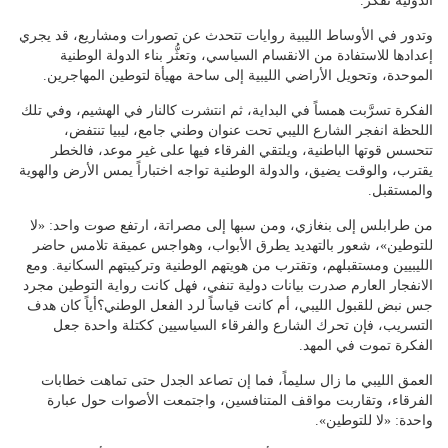
الدولية تفكر.
وتدور في الأوساط الليبية روايات تتحدث عن تصورات ومشاريع، قد يجري
إعدادها للاستفادة من الانقسام السياسي، وتعثُّر بناء الدولة الوطنية
الموحدة، وتحويل الأراضي الليبية إلى ساحة مهيأة لتوطين المهاجرين.
الفكرة تسرَّبت همساً في البداية، ثم انتشرت كالنار في الهشيم، وفي تلك
اللحظة انفجر الشارع الليبي تحت عنوان وطني جامع، ليبيا تنتفض،
تتحسس قوتها الباطنية، ويلتقي الفرقاء فيها على غير موعد، فالخطر
يقترب، والوقت يضيق، والدولة الوطنية تواجه اختباراً يمس الأرض والهوية
والمستقبل.
من طرابلس إلى بنغازي، ومن سبها إلى مصراتة، ارتفع صوت واحد: «لا
للتوطين»، شعور بالتهديد يطرق الأبواب، وهواجس عميقة تلامس حاضر
الليبيين ومستقبلهم، وتقترب من هويتهم الوطنية وتركيبتهم السكانية. ومع
الانفجار العارم صدرت بيانات دولية تنفي، فهل كانت رواية التوطين مجرد
جس نبض للقبول الليبي، أم كانت قياساً لرد الفعل الوطني؟أياً كان هدف
التسريب، فإن تحرك الشارع والفرقاء السياسيين ككتلة واحدة جعل
الفكرة تموت في المهد.
العمق الليبي ما زال سليماً، فما إن تصاعد الجدل حتى تماهت خطابات
الفرقاء، وتقاربت مواقف المتنافسين، واجتمعت الأصوات حول عبارة
واحدة: «لا للتوطين».