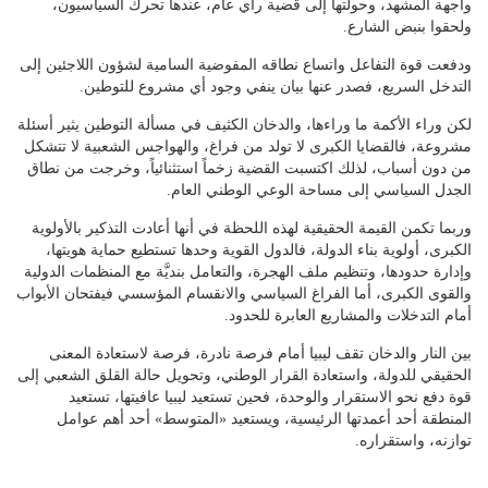
واجهة المشهد، وحولتها إلى قضية رأي عام، عندها تحرك السياسيون،
ولحقوا بنبض الشارع.
ودفعت قوة التفاعل واتساع نطاقه المفوضية السامية لشؤون اللاجئين إلى
التدخل السريع، فصدر عنها بيان ينفي وجود أي مشروع للتوطين.
لكن وراء الأكمة ما وراءها، والدخان الكثيف في مسألة التوطين يثير أسئلة
مشروعة، فالقضايا الكبرى لا تولد من فراغ، والهواجس الشعبية لا تتشكل
من دون أسباب، لذلك اكتسبت القضية زخماً استثنائياً، وخرجت من نطاق
الجدل السياسي إلى مساحة الوعي الوطني العام.
وربما تكمن القيمة الحقيقية لهذه اللحظة في أنها أعادت التذكير بالأولوية
الكبرى، أولوية بناء الدولة، فالدول القوية وحدها تستطيع حماية هويتها،
وإدارة حدودها، وتنظيم ملف الهجرة، والتعامل بنديَّة مع المنظمات الدولية
والقوى الكبرى، أما الفراغ السياسي والانقسام المؤسسي فيفتحان الأبواب
أمام التدخلات والمشاريع العابرة للحدود.
بين النار والدخان تقف ليبيا أمام فرصة نادرة، فرصة لاستعادة المعنى
الحقيقي للدولة، واستعادة القرار الوطني، وتحويل حالة القلق الشعبي إلى
قوة دفع نحو الاستقرار والوحدة، فحين تستعيد ليبيا عافيتها، تستعيد
المنطقة أحد أعمدتها الرئيسية، ويستعيد «المتوسط» أحد أهم عوامل
توازنه، واستقراره.