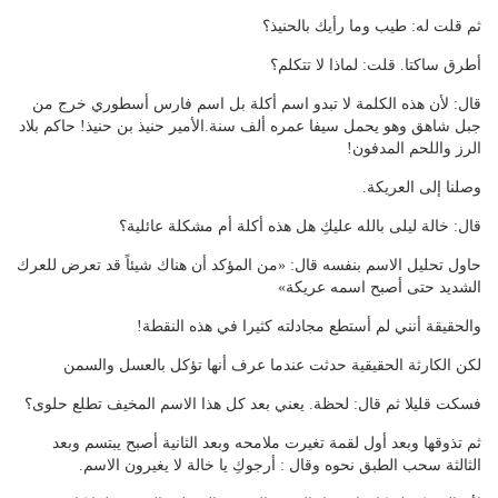
ثم قلت له: طيب وما رأيك بالحنيذ؟
أطرق ساكتا. قلت: لماذا لا تتكلم؟
قال: لأن هذه الكلمة لا تبدو اسم أكلة بل اسم فارس أسطوري خرج من
جبل شاهق وهو يحمل سيفا عمره ألف سنة.الأمير حنيذ بن حنيذ! حاكم بلاد
الرز واللحم المدفون!
وصلنا إلى العريكة.
قال: خالة ليلى بالله عليكِ هل هذه أكلة أم مشكلة عائلية؟
حاول تحليل الاسم بنفسه قال: «من المؤكد أن هناك شيئاً قد تعرض للعرك
الشديد حتى أصبح اسمه عريكة»
والحقيقة أنني لم أستطع مجادلته كثيرا في هذه النقطة!
لكن الكارثة الحقيقية حدثت عندما عرف أنها تؤكل بالعسل والسمن
فسكت قليلا ثم قال: لحظة. يعني بعد كل هذا الاسم المخيف تطلع حلوى؟
ثم تذوقها وبعد أول لقمة تغيرت ملامحه وبعد الثانية أصبح يبتسم وبعد
الثالثة سحب الطبق نحوه وقال : أرجوكِ يا خالة لا يغيرون الاسم.