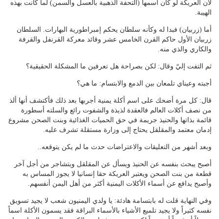
لأن العريكة لو كان اسمها (التحفة الذهبية بالعسل والسمن) لما كانت بهذه
الهيبة.
أما (زربيان) فبدا له وكأنه سلطان يحكم إمبراطورية البهارات. السلطان
زربيان الأول حاكم القرن الخامس عشر وقائد معركة القرنفل والقرفة
والكاري والذي منه.
ثم التفت إليّ وقال: لكن بصراحة هل تعرفين ما المشكلة الحقيقية؟
أجبته وعيناي تلمعان بين الدمع والابتسام: ما هي؟
قال: كل مرة أضحك على اسم أكلة يمنية أجربها بعد ذلك فأكتشف أنها ألذ
من نصف أكلات العالم فالعقدة لذيذة والشفوت رائع والسلته أسطورة
قائمة بذاتها والحنيذ جريمة في حق الحميات الغذائية وبنت الصحن مشروع
إدمان معتمد والمقلقل يحتاج إلى وزارة مستقلة تشرف عليه.
وبعد أشهر من التعليقات والاعتراضات حدث ما لم يكن يتوقعه..
أصبح يبحث بنفسه عن الحنيذ ويسأل عن المقلقل ويتشاجر من أجل آخر
قطعة من بنت الصحن ويعتبر العريكة حقا إنسانيا لا يجوز المساس به
وأصبح يدافع عن أسماء الأكلات اليمنية أكثر من أهل اليمن أنفسهم.
وفي النهاية قلت له بابتسامة هادئة: يا ولدي اليمنيون شعب لا يجيد تسويق
نفسه كثيراً ولا يجيد تلميع الأشياء بالأسماء البراقة فقد يسمون الأكلة اسماً