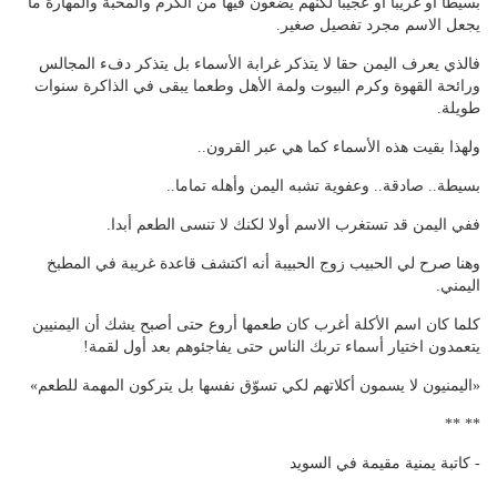
بسيطاً أو غريباً أو عجيباً لكنهم يضعون فيها من الكرم والمحبة والمهارة ما
يجعل الاسم مجرد تفصيل صغير.
فالذي يعرف اليمن حقا لا يتذكر غرابة الأسماء بل يتذكر دفء المجالس
ورائحة القهوة وكرم البيوت ولمة الأهل وطعما يبقى في الذاكرة سنوات
طويلة.
ولهذا بقيت هذه الأسماء كما هي عبر القرون..
بسيطة.. صادقة.. وعفوية تشبه اليمن وأهله تماما..
ففي اليمن قد تستغرب الاسم أولا لكنك لا تنسى الطعم أبدا.
وهنا صرح لي الحبيب زوج الحبيبة أنه اكتشف قاعدة غريبة في المطبخ
اليمني.
كلما كان اسم الأكلة أغرب كان طعمها أروع حتى أصبح يشك أن اليمنيين
يتعمدون اختيار أسماء تربك الناس حتى يفاجئوهم بعد أول لقمة!
«اليمنيون لا يسمون أكلاتهم لكي تسوّق نفسها بل يتركون المهمة للطعم»
** **
- كاتبة يمنية مقيمة في السويد