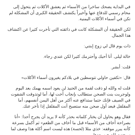
في البداية يضحك ساخرا من الأسماء ثم يعشق الأكلات ثم يتحول إلى
محام رسمي للدفاع عنها وأخيراً يكتشف الحقيقة الكبرى أن المشكلة لم
تكن في أسماء الأكلات اليمنية.
لكن الحقيقة أن المشكلة كانت في ذائقته التي تأخرت كثيرا عن اكتشاف
هذا الجمال.
ذات يوم قال لي زوج إبنتي:
خالة ليلى. أنا أحبك وأحترمك كثيرا لكن عندي رجاء.
قلت: أبشر.
قال: «تكفين حاولي تتوسطين في بلادكم يغيرون أسماء الأكلات»
قلت له والله لو ذقت لقمة من الحنيذ لن يعود اسمه يهمك بعد اليوم
ولوجربت بنت الصحن ستطالب بإنجاب أخت لها، أما لوتذوقت الشفوت
في الصيف فإنك حتما ستدافع عنه أكثر من أهل اليمن أنفسهم، أما
المقلقل فبعد أول صحن منه ستصبح أنت المقلقل إذا تأخر عنك.
فقال وهو يحاول أن يختار كلماته بحذر كأنه لا يريد أن يجرح أحدا: «أنا
بصراحة أخاف من الأسماء قبل ما أخاف من الطعم» ثم أكمل بسرعة
كأنه يبرر موقفه: خذي مثلا (لحسة) هذه ليست اسم أكلة هذا وصف لما
سيحدث للصحن بعدها.