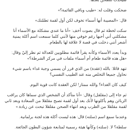
ضحكت وقلت له: «طيب وباقي القائمة؟»
قال: «المصيبة أنها أسماء تخوف لكن أول لقمة تطمّنك»
سكت لحظة ثم قال بصوت أخف: «أنا ما عندي مشكلة مع الأسماء أنا
مشكلتي أني أحبها رغم خوفي منها لأنني كلما سمعت اسم أكلة يمنية
أشعر أنني دخلت في قصة لا علاقة لها بالطعام.
وبدأ يعدد الأسماء وكأنه يقرأ قائمة مطلوبين للعدالة ثم نظر إليّ وقال:
«هل هذه قائمة طعام أم أسماء ملفات في مركز الشرطة؟»
تنهد قائلا: بالله (عقدة) من الذي قرر أن يسمي وجبة غداء باسم شيء
نحاول جميعا التخلص منه عند الطبيب النفسي؟
كيف كان الغداء؟ والله ممتاز! لكن العقدة كانت قوية اليوم.
ثم جاء إلى (مقلقل) وقال: «أنا متأكد أن الشخص الذي سماها كان يراقب
الزبائن وهم يأكلونها لأنك بعد أول لقمة تصبح مقلقلا من السعادة وبعد ثاني
لقمة مقلقلا من الطرب وبعد انتهاء الصحن مقلقلا تبحث عن زيادة.»
وعندما سمع اسم (سلته) قال: هذه ليست أكلة هذه لجنة برلمانية.
سلطة؟ لا. (سلته) وكأنها هيئة رسمية لمتابعة شؤون البطون الجائعة.