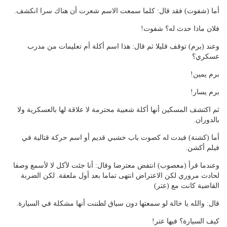
أما (شفوت) فقد قال: كلما سمعت الاسم شعرت أن هناك سرا انكشف.
فلان ماذا حدث له؟ شفوت!
وعند (برم) توقف قليلا ثم قال: هذا اسم أكلة أم تعليمات من مدرب
عسكري؟
برم يمين!
برم يسار!
ثم اكتشف المسكين أنها أكلة شعبية محترمة لا علاقة لها بالعسكرية ولا
بالدوران.
أما (كشنة) فبدت له كصوت باب خشبي قديم أو اسم حركة قتالية في
فيلم أكشن.
وعندما قرأ (معصوب) انتفض معترضا وقال: أنا جئت لآكل لا لأسمع وصفا
لحادث مروري لكن الاعتراض انتهى تماما بعد أول ملعقة. لكن الضربة
القاضية كانت مع (عتر)
قال: والله يا خالة لو سمعتها دون سياق لظننت أنها مشكلة في السيارة.
كيف السيارة؟ فيها عتر!