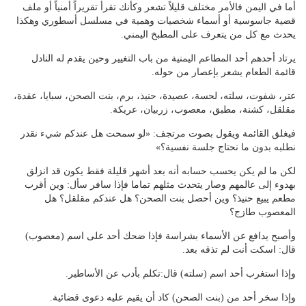
أما في اليمن فالأمر مختلف قليلاً تشعر وكأنك تقرأ تقريراً أمنياً أو ملف
قضية جاسوسية أو أسماء شخصيات وهمية في مسلسل أسطوري وهكذا
يحدث مع كل من يتعرف على المطبخ اليمني.
يرتاد أحدهم أحد المطاعم اليمنية من باب التغيير وحين يقدم له النادل
قائمة الطعام يشعر بإعصار من حوله.
عتر، شفوت، سلته، لحسة، عصيدة، حنيذ، برم، بنت الصحن، سبايا، عقدة،
مقلقل، كشنة، مطبق، معصوب، زربيان، عريكة.
فيغلق القائمة ويقول بصوت مرتجف: «لو سمحت هل عندكم شيء نقدر
نطلبه بدون ما نحتاج جلسة نفسية؟»
لكن ما لم يكن يحسب حسابه أنه بعد أشهر قليلة فقط يكون قد انزلق
بهدوء إلى عالمهم وصار يتحدث مثلهم تماما فإذا سافر سأل: وين أقرب
مطعم يبيع حنيذ؟ وين أحصل بنت الصحن؟ هل عندكم مقلقل؟ هل
المعصوب طازج؟
وأصبح يدافع عن الأسماء بشراسة فإذا ضحك أحد على اسم (معصوب)
قال: اسكت أنت لم تذقه بعد.
وإذا استغرب أحد اسم (سلته) قال:تكلم بأدب عن الأساطير.
وإذا سخر أحد من (بنت الصحن) كاد أن يقيم عليه دعوى قضائية.