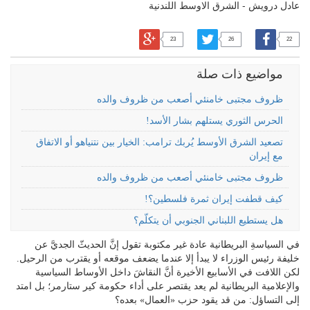
عادل درويش - الشرق الاوسط اللندنية
23
26
22
مواضيع ذات صلة
ظروف مجتبى خامنئي أصعب من ظروف والده
الحرس الثوري يستلهم بشار الأسد!
تصعيد الشرق الأوسط يُربك ترامب: الخيار بين نتنياهو أو الاتفاق
مع إيران
ظروف مجتبى خامنئي أصعب من ظروف والده
كيف قطفت إيران ثمرة فلسطين؟!
هل يستطيع اللبناني الجنوبي أن يتكلّم؟
في السياسةِ البريطانية عادة غير مكتوبة تقول إنَّ الحديثّ الجديَّ عن
خليفة رئيس الوزراء لا يبدأ إلا عندما يضعف موقعه أو يقترب من الرحيل.
لكن اللافت في الأسابيع الأخيرة أنَّ النقاشَ داخل الأوساط السياسية
والإعلامية البريطانية لم يعد يقتصر على أداء حكومة كير ستارمر؛ بل امتد
إلى التساؤل: من قد يقود حزب «العمال» بعده؟