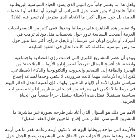
ولعل هذا ما يفسر جانباً من التوتر الذي يسود الحياة السياسية البريطانية
حالياً؛ فالجدل لا يدور فقط حول الضرائب أو الهجرة أو الطاقة أو الخدمات
العامة، بل حول سؤال أكبر: ما الاتجاه الذي يفترض أن تسير فيه البلاد؟
ولا تقتصر هذه الظاهرة على بريطانيا وحدها؛ ففي كثير من الديمقراطيات
الغربية أصبحت السياسة تدور حول شخصيات مثل دونالد ترمب في
أميركا، أو مارين لوبان في فرنسا، أو نايجل فاراج، أكثر مما تدور حول
مدارس سياسية متكاملة كما كانت الحال في العقود السابقة.
ويبدو أن عصر المشاريع الكبرى التي قدمت رؤى اقتصادية واجتماعية
واضحة، قد أفسح المجال تدريجياً لعصر إدارة الأزمات المتلاحقة؛ من
الهجرة والطاقة إلى التضخم والحروب والتكنولوجيا والذكاء الاصطناعي.
لكن إدارة الأزمات، مهما كانت ضرورية، لا تكفي وحدها لصناعة إجماع
سياسي طويل الأمد أو لإلهام الناخبين. ولهذا، فإن أهمية الجدل الدائر اليوم
في بريطانيا لا تكمن في معرفة من قد يخلف ستارمر إذا واجه صعوبات
سياسية مستقبلاً. فمثل هذه الأسئلة ستظل جزءاً طبيعياً من الحياة
الحزبية.
الأهم من ذلك هو السؤال الذي أعاد بلير طرحه بصورة غير مباشرة: ما
المشروع السياسي القادر على إقناع الناخبين خلال العقد المقبل؟
فالأزمة التي تواجه بريطانيا اليوم قد لا تكون أزمة زعامة بقدر ما هي أزمة
فكرة. وعندما تعجز الأحزاب عن الاتفاق على المشروع، يصبح الجدل حول