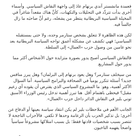
فعمدة مانشستر آندي برنهام عادَ إلى واجهة النقاش السياسي. وأسماء
أخرى بدأت تتردَّد في التحليلات والتكهنات، كأنَّ هناك مقعداً شاغراً في
المخيلة السياسية البريطانية ينتظر من يشغله، رغم أنَّ صاحبَه ما زال
جالساً فيه.
لكن هذه الظاهرة لا تتعلق بشخص ستارمر وحده، ولا حتى بمستقبله
السياسي؛ فهي تكشف عن مشكلة أعمق تواجه السياسة البريطانية بعد
نحو عامين من وصول حزب «العمال» إلى السلطة.
فالنقاش السياسي أصبح يدور بصورة متزايدة حول الأشخاص أكثر مما
يدور حول المشاريع.
من سيخلف ستارمر؟ وهل يعود برنهام إلى البرلمان؟ وهل يبرز منافس
جديد؟ أسئلة تتكرر يومياً في الصحافة والبرامج السياسية. أما السؤال
الأكثر أهمية، وهو: ما المشروع السياسي الذي يفترض أن يقوده أي زعيم
مقبل؟ فيحظى باهتمام أقل. هنا تبرز أهمية تدخل رئيس الوزراء الأسبق
توني بلير في النقاش الدائر داخل حزب «العمال».
الجانب الأهم في ملاحظات بلير لم يكن انتقاد سياسة بعينها أو الدفاع عن
أخرى؛ بل تذكير الحزب بأن الزعامة وحدها لا تكفي. فالأحزاب الناجحة لا
تنتصر بسبب شخصيات قادتها فقط؛ بل بسبب امتلاكها مشروعاً سياسياً
واضحاً يفهمه الناخبون.