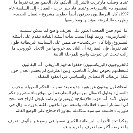
عندما وصلت مارغريت ثاتشر إلى الحكم، كان الجميع يعرف تقريباً ما
المقصود بـ«الثاتشرية». وعندما قاد بلير حزب «العمال» إلى السلطة عام
1997، كان البريطانيون يعرفون أيضاً خطوط مشروع «العمال الجديد»،
وظهرت «البليرية» بمؤيديها ومعارضيها.
أما اليوم فمن الصعب العثور على تعريف واضح لما يمكن تسميته
«الستارمرية». وربما لهذا السبب بدأت أسئلة القيادة تتقدم على أسئلة
المشروع. وإذا كان «بريكست» قد هيمن على السياسة البريطانية طوال
عقد تقريباً، فإن المفارقة أن البلاد بعد خروجها من الاتحاد الأوروبي، ما
زالت تبحث عن تعريف واضح للمرحلة التالية.
فالخروجيون (البريكستيون) حققوا هدفهم التاريخي، أما البقائيون
فمعظمهم يخوض معاركَ الماضي. وبين الطرفين لم يحسم الجدل حول
شكل بريطانيا الاقتصادي والسياسي في العقود المقبلة.
المحافظون يبحثون عن هوية جديدة بعد سنوات الحكم الطويلة. وحزب
«العمال» يحاول الانتقال من موقع المعارضة إلى موقع بناء مشروع حكم
طويل الأمد. أما حزب «الإصلاح» (ريفورم) بزعامة نايجل فاراج فقد نجح
في استثمار استياء قطاعات واسعة من الناخبين، لكنه بدوره ما زال في
طور بناء فلسفة سياسية متكاملة تتجاوز الاحتجاج على الوضع القائم.
وهكذا تجد الأحزاب البريطانية الكبرى نفسها في وضع غير مألوف: تعرف
ما تعارضه أكثر مما تعرف ما تريد بناءه.