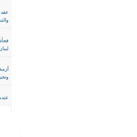
عقد ا
والت
فجأة 
لبنان
أزمة 
وتخس
عندما