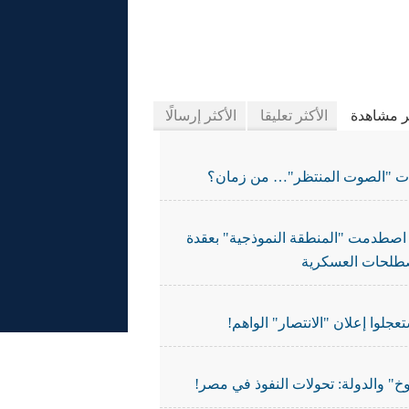
يدة الجرائد
ثر مشاهدة
الأكثر تعليقا
الأكثر إرسالًا
ات "الصوت المنتظر"… من زمان؟
اصطدمت "المنطقة النموذجية" بعقدة
طلحات العسكرية
تعجلوا إعلان "الانتصار" الواهم!
خ" والدولة: تحولات النفوذ في مصر!