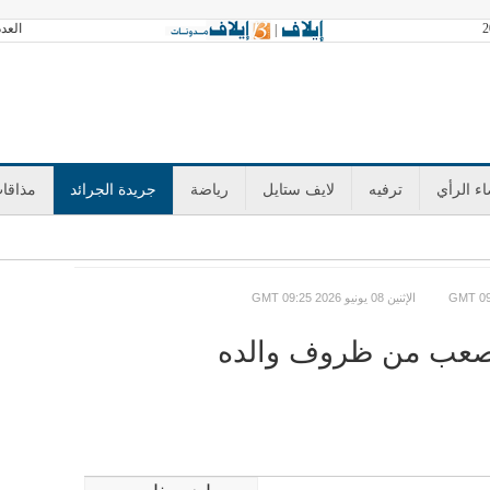
العدد 3603 السبت 08 أغسطس 2026 آخر تحد
|
ء الرأي
ترفيه
لايف ستايل
رياضة
جريدة الجرائد
مذاقا
GMT الإثنين 08 يونيو 2026 09:25
صعب من ظروف والده