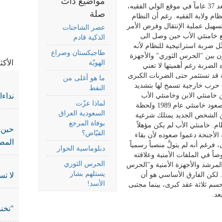
مواضيع ذات
تتناول هذه الإحاطة دلالات مقتل علي خامنئي بعد 37 عاماً في موقع الولي الفقيه،
صلة
م ولاية الفقيه. رغم أن النظام
تسهيل عملية الإنتقال وفرض الأمر
عصر الشاحنات
ع خامنئي الأب حين وصل الى
الذكية قادم
في جر
يني عام 1989. الحدث يُمثّل ضربة استراتيجية للنظام لأنه
طاجيكستان وصراع
ن بين "الحرس الثوري" والأجهزة
الأك
الهويّة
الضربة رغم أهميتها لا تعني
لقة قد تستثمر حتى الضربات الكبرى
ما هو أغلى من
حرب خارجية تسمح لها بتشديد
النفط
 خامنئي الابن وخامنئي الأب
نداء
لماذا عزّت
تشابهات واختلافات. هناك وجه شبه بين لحظة صعود خامنئي عام 1989 ولحظة
السعودية العراق
كن الشخص الجديد يمتلك شرعية
بوفاة المرجع
ام. خامنئي الأب لم يكن مؤهلاً
حين 
الفيّاض؟
 الأجنحة دعموا صعوده لأن بقاء
المص
فرغم أنه لم يتولَّ منصباً رسمياً
دبلوماسية الحوار
اً في الملفات الأمنية وعلاقته
الحرس الثوري
لمرشد والأجهزة الأمنية و"الحرس
يستلهم بشار
ه. لكن الفارق الأساسي هو أن
لا تس
الأسد!
سم ثلاثة عقد كبرى، بينما مجتبى
عد.
"نخنو