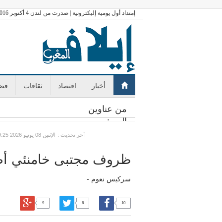
إمتداد أول يومية إليكترونية | صدرت من لندن 4 أكتوبر 2016
أخبار
اقتصاد
ثقافات
فضا
من عناوين
اليوم:
: آخر تحديث
GMT الإثنين 08 يونيو 2026 09:25
ظروف مجتبى خامنئي أ
سركيس نعوم -
9
6
10