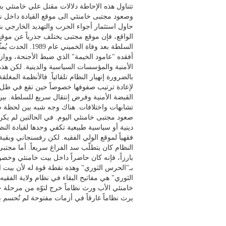
وصعود مجتبى خامنئي الى موقع القيادة داخل نظا
حاول استثمار أجواء الحرب والتهديد الخارجي ب
الواقع، فإن موقع مجتبى يختلف جذرياً عن موق
السلطة بعد وفاة الخم
أفقده "عامود الخيمة" الذي ضبط الأجنحة، وواز
الأمنية والمؤسسات السياسية والدينية. لكن هذه 
بالضرورة إنهيار النظام تلقائياً. فالأنظمة المغ
لإعادة ترتيب صفوفها خصوصاً حين تقع في ظل 
القبضة الأمنية وفرض إنتقال سريع للسلطة. بين
صعود مجتبى خامنئي اليوم. في الحالتين لم ي
دينية أو سياسية طبيعية تكفي وحدها لقيادة النظ
فقهياً لموقع الولي الفقيه. لكن رفسنجاني وبقية
النظام كان يتطلّب سد الفراغ سريعاً. أما مجتبى، 
بارزاً، فإنه كان حاضراً داخل بيت خامنئي وخصوص
بـ"الحرس الثوري" وهذه نقطة قوة له لأن بيت ا
الثوري" هي مفاتيح البقاء في نظام ولاية الفقي
خامنئي الأب ورث نظاماً خرج لتوّه من مرحلة ح
يرث نظاماً غارقاً في أزمات مفتوحة لم تُحسم ب