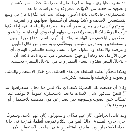
لقد نشرت غاياتري سبيفاك، في الثمانينات، دراسةً أحدثت من الاهتمام
والضجيج ما جعلها من الأدبيّات المعروفة بـ«الدراسات ما بعد
الاستعماريّة». فالكاتبة، ذاتُ الأصول الهنديّة، تساءلت عمَّا إذا كانَ في وسع
المُستَبعدين الأضعف والأشدّ تهميشاً أن يُسمعوا أصواتهم، وأن يُعترف
بأصواتهم كشيء ذي مغزى ضمن أنظمة المعرفة والسلطة. فهم إذا تحدّثوا
تولَّتِ المؤسّساتُ المسيطرةُ تحريفَ قولِهم أو تحويرَه أو تجاهلَه. ولا ينجو
المثقّفون والباحثون من اتّهام سبيفاك، إذ أنَّهم، باسم الدفاع عن التابعين
والمضطهَدين، يصادرون تمثيلهم، ويتحدَّثون نيابة عنهم من خلال التأويل
والترجمة والانتقاء. وإذ تتناول أحوال النساء وتقليد «الساتي» الهنديّ، أي
حرق الأرامل بعد وفاة أزواجهنّ، تستخلص، في عبارة باتت ذائعة، أنَّ
«الرّجالَ البيضَ ينقذون النساءَ السمراوات من الرّجال السمر» فحسب.
وهكذا تتحكّم أنظمة السلطة في هذه العمليّة، من خلال الاستعمار والتمثيل
والصوت والأرشيف والسلطة الفكريّة...
وكانَ أن خضعت تلك النظريّةُ لانتقاداتٍ عدّة ليس هنا مجال استعراضها. بيد
أنَّ النصَّ المذكور، شأن الأدبيّات ما بعد الاستعماريّة عموماً، لا تتوقّف عند
عمليّات خنق الصوت وتشويهه حين تصدر عن قوى مناهضة للاستعمار، أو
موصوفة هكذا.
وقد عانى العراقيّون إبَّان عهدِ صدّام، والسوريّون إبّان عهدِ الأسد، وشعوبٌ
أخرى خارج المشرق، ذاكَ المنع من الكلام تفرضه أنظمةٌ مُدرَجة في خانة
العداء للاستعمار. وهذا ما دفع المتتلمذين على «ما بعد الاستعمار» لأن