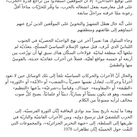
على توقيع «النداءين». إلاَّ أنَّ الموقّعين استفادوا من تراجع قدرة «الحزب»
على قتل معارضيه بفعل انشغاله بالحرب، ما وفّر للحرّيّات مناخاً أقلَّ
رعونة ممّا عرفته مراحلُ سابقة.
على أيّة حال هطلَ التشهيرُ والتخوينُ على الموقّعين الذين نُزع عنهم
انتماؤهم إلى طائفتهم ومنطقتهم.
وجاء السلوك هذا تعبيراً آخر عن نهج الواحديّة الحصريّة في الجنوب
اللبنانيّ الذي عُرف، قبل صعود الإسلام السياسيّ المسلّح، بتعدّديّة لم
تبلغها أيّة منطقة لبنانيّة. فولاءات السكّان هناك سبق لها أن توزّعت بين
أربعة أو خمسة مواقع أهليّة، فضلاً عن أحزاب عقائديّة حديثة، بالقوميّ
منها والطبقيّ.
والحال أنَّ الأحزابَ والحركاتِ السياسيّة تلجأ إلى تلك الوسائل حين لا تعود
أحزاباً وحركات، لتعادل نفسها حصريّاً بـ«الشعب» أو «الأمّة» أو «الثورة» أو
«الطبقة» أو «المقاومة». حينذاك، وقياساً بـ«شرعيّة» يدّعيها «التنظيم»
لنفسه، وهو قد يكون يمينيّاً أو يساريّاً، دينيّاً أو علمانيّاً، يصبح كلُّ صوت
مخالف لرأيه ممنوعاً من الكلام.
وهذا ما يُبديه تاريخ يمتدّ منذ نوادي اليعاقبة إبَّان الثورةِ الفرنسيّة، إلى
الحزب البلشفيّ قبل ترسيخ دولتِه، ومن الأحزاب الفاشيّة والنازيّة في
طريقها إلى السلطة، إلى «جبهة التحرير الجزائريّة»، والمجموعات التي
التفّت حول الخمينيّة إبّان تظاهرات 1978.