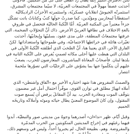
لكنَّ الافتراقَ الكبيرَ إنّما يطال ردّ الفعل على كلّ من النكبتين. فالأولى
أحدثت عصفاً مهولاً في المجتمعات العربيّة، لا سيّما مجتمعاتِ المشرق،
استثمرتْه الجيوشُ انقلاباتٍٍ عسكريّة، واستثمرته الأحزابُ الراديكاليّة
استقطاباً لمحازبين ومؤيّدين، كما صدرتْ حولَها كتبٌ وكتاباتٌ باتت تشكّل
جزءاً معتبراً من المكتبة العربيّة. أمَّا النَّكبةُ الحاليّة فتحصل في ظروفٍ
بالغةِ الاختلاف في نطاقها العربيّ الأعرض. ذاك أنَّ التحوّلاتِ الضخمة، التي
عرفتها مجتمعاتُ المنطقة، على مدى عقود، بسلبيّها وإيجابيّها، أحدثت
تغيّرات هائلة في خرائطِها الاجتماعيّة، وفي طموحاتِها واستعداداتها. لكنّ
الفارق الآخر، الذي يعنينا هنا، أنَّ الصَّخبَ الذي أطلقته النَّكبةُ الأولى في
البلدان التي هبطت عليها أخلى مكانَه لصمتٍ يُفرض على النَّكبة الثانية في
بلدها لبنان. فأصحابُ المعاناة المباشرون، المعارضون للحرب، يصعبُ
عليهم أن يتكلّموا عنها بما يشوّش على الزجليّات التي تصوّرها ملحمةَ
انتصار.
والصمتُ المفروض هذا شهد اختباره الأخير مع «اتّفاق واشنطن» الذي
أملاه انهيارٌ مطلق في توازن القوى، موفّراً احتمال أمل غير مضمون
بتوقّف الموت ومغادرة الحرب. بيد أنَّ المقاتلَ يرفض أن يُسمع صوت
المقتول، وإن كانَ الموضوع المعنيّ يطال حياتَه وموتَه وأملاكَه وتاريخَه
الحميم.
وقبل أيّام، ظهر «نداءان» أصدرهما وجوهٌ من مدينتي صور والنبطيّة، أبدوا
فيهما رغبتَهم في إخراج المدينتين المنكوبتين من الحرب المدمّرة
والمفروضة. وهم، بطبيعة الحال، لم يجبروا أحداً، وليس في وسعهم ذلك،