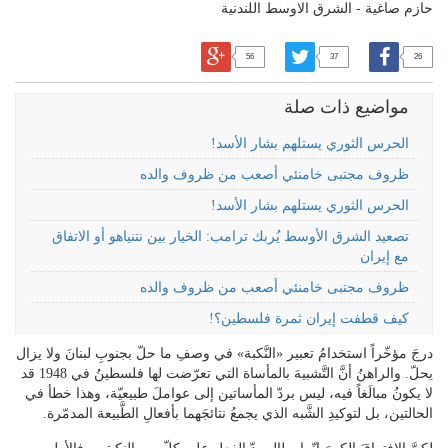
حازم صاغية - الشرق الاوسط اللندنية
56
37
26
مواضيع ذات صلة
الحرس الثوري يستلهم بشار الأسد!
ظروف مجتبى خامنئي أصعب من ظروف والده
الحرس الثوري يستلهم بشار الأسد!
تصعيد الشرق الأوسط يُربك ترامب: الخيار بين نتنياهو أو الاتفاق
مع إيران
ظروف مجتبى خامنئي أصعب من ظروف والده
كيف قطفت إيران ثمرة فلسطين؟!
درجَ مؤخّراً استخدامُ تعبير «النَّكبة» في وصفِ ما حلّ بجنوبِ لبنانَ ولا يزال
يحلّ. والراهنُ أنَّ التَّشبيهَ بالمأساة التي تعرّضت لها فلسطينُ في 1948 قد
لا يكونُ مبالَغاً فيه، ليس بردّ المأساتين إلى عواملَ طبيعيّة، وهذا خطأ في
الحالتين، بل لتوكيدِ الشَّبه الذي يجمعُ نتائجَهما بأفعالِ الطَّبيعة المدمّرة.