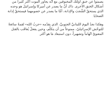
يصمتوا عن خنق أولئك المخنوقين مع أنَّه يجاور الموت أكثر كثيراً من
أشكال الخنق الأخرى. ذاك أنَّ ما يصدر عن أميركا وإسرائيلَ هو وحده
الذي يستحقّ الشَّجبَ والإدانة، أمَّا ما يصدر عن خصومهما فيستحقّ إدانة
الضحايا.
وهكذا نجدُ اليومَ اللبنانيَّ الجنوبيَّ، الذي يقدّمه «حزبُ الله» لقمةً سائغةً
للتوحّش الإسرائيليّ، ممنوعاً من أن يتكلّم، وحين يفعلُ يُعاقَب بالقتل
المعنويّ اتّهاماً وتشهيراً، دون استبعاد مَا هو أكثر.