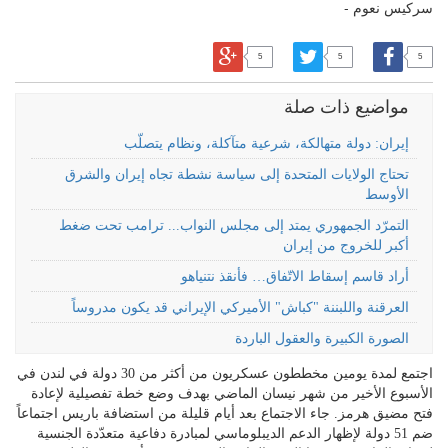
سركيس نعوم -
5
5
5
مواضيع ذات صلة
إيران: دولة متهالكة، شرعية متآكلة، ونظام يتصلّب
تحتاج الولايات المتحدة إلى سياسة نشطة تجاه إيران والشرق
الأوسط
التمرّد الجمهوري يمتد إلى مجلس النواب... ترامب تحت ضغط
أكبر للخروج من إيران
أراد قاسم إسقاط الاتّفاق… فأنقذ نتنياهو
العرقنة واللبننة "كباش" الأميركي الإيراني قد يكون مدروساً
الصورة الكبيرة والعقول الباردة
اجتمع لمدة يومين مخططون عسكريون من أكثر من 30 دولة في لندن في
الأسبوع الأخير من شهر نيسان الماضي بهدف وضع خطة تفصيلية لإعادة
فتح مضيق هرمز. جاء الاجتماع بعد أيام قليلة من استضافة باريس اجتماعاً
ضم 51 دولة لإظهار الدعم الديبلوماسي لمبادرة دفاعية متعدّدة الجنسية