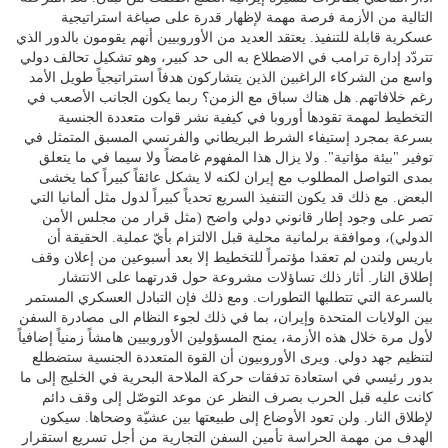
التالية من الأزمة فرصة مهمة لإظهار قدرة على صياغة استراتيجية
عسكرية قابلة للتنفيذ. يعتقد العديد من الأوروبيين أنهم يقومون بالدور الذي
تتردّد إدارة ترامب في الاضطلاع به الى حد كبير، وهو تشكيل تحالف دولي
واسع من الشركاء الراغبين الذين يتشاركون هدفاً استراتيجياً طويل الأمد
رغم خلافاتهم. هل هناك سباق مع الزمن؟ ربما يكون الجانب الأصعب في
التخطيط لمهمة تقودها أوروبا في كيفية نشر قوات متعددة الجنسية
بسرعة بمجرد إستيفاء الشرط البريطاني والفرنسي المسبق المتمثل في
توفير "بيئة مؤاتية". ولا يزال هذا المفهوم غامضاً ولا سيما في ما يتعلق
بمدى التواصل المطلوب مع إيران لكنه لا يشكل عائقاً كبيراً كما يخشى
البعض. مع ذلك قد يكون التنفيذ السريع تحدياً كبيراً لدول مثل ألمانيا التي
تصر على وجود إطار قانوني دولي واضح (مثل قرار من مجلس الأمن
الدولي)، وموافقة برلمانية محلية قبل الالتزام بأيّ عملية. الحقيقة أن
باريس ولندن لم تعقدا مؤتمراً للتخطيط إلا بعد أسبوعين من إعلان وقف
إطلاق النار. أثار ذلك تساؤلات مشروعة حول قدرتهما على الانتشار
بالسرعة التي تتطلبها التطورات. ومع ذلك فإن التبادل العسكري المستمر
بين الولايات المتحدة وإيران، بما في ذلك لجوء النظام الى مصادرة السفن
لأول مرة خلال هذه الأزمة، يمنح المسؤولين الأوروبيين هامشاً زمنياً إضافياً
لتنظيم جهد دولي. ويرى الأوروبيون أن القوة المتعددة الجنسية ستضطلع
بدور رئيسي في استعادة تدفقات حركة الملاحة البحرية في الخليج إلى ما
كانت عليه قبل الحرب بصرف النظر عن موعد التوصّل إلى وقف دائم
لإطلاق النار. ولن تعود الأوضاع إلى طبيعتها بين عشيّة وضحاها. سيكون
الهدف من مهمة الحراسة تأمين السفن التجارية من أجل تسريع استقرار