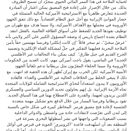
لحماية الملاحة في هذا الممر المائي الحيوي بمجرّد أن تسمح الظروف
بذلك. من خلال الإصرار على إعادة فتح المضيق يمكن اعتبار أن المبادرة
الجديدة تتعارض ظاهرياً مع الاستراتيجية الأميركية الحالية المتمثلة في
حصار الموانئ الإيرانية مع أجل خنق النظام اقتصادياً. مع ذلك تتفق الجهود
الأوروبية في مجملها مع الأهداف الأميركية، ولا سيما هدف منع طهران من
توظيف نفوذها الجديد للضغط على أسواق الطاقة العالمية. بالفعل انتقد
النظام بشدة اجتماع باريس إذ وصفه المسؤول الكبير علي أكبر ولايتي بأنه
"عرضٌ سخيّ"، ثم سخر قائلاً "إن كانت إنكلترا وفرنسا مهتمتين حقاً بأمن
الملاحة البحرية فعليهما التفكير في حلّ لمشكلة القناة الإنكليزية وتضميد
الجرح القديم في جبل طارق". كيف يمكن بناء التحالفات عبر الأطلسي
الجديد؟ في الماضي، يقول باحث أميركي مهم، كانت العديد من الحكومات
الأوروبية ولا سيما الحلفاء المقرّبون مثل بريطانيا تدعم تلقائياً الجهود
الأمنية الأميركية. لكن الحرب مع إيران تُظهر أن هذه الحقبة قد انتهت. مع
ذلك لا ينبغي الخلط بين الخلافات الحالية عبر الأطلسي والعداء. فالقادة
الأوروبيون لا يبدون استعداداً لتحدّي الاستراتيجية الشاملة للولايات المتحدة
تجاه الأزمة الإيرانية. بل إنهم يحاولون تحديد الدورين السياسي والعسكري
اللذين يريدون لعبهما، والقدرة على الاضطلاع بهما في هذا السياق الجديد.
تقود بريطانيا وفرنسا المسار من خلال الدفع نحو تشكيل مهمة متعددة
الجنسية لإعادة فتح مضيق هرمز. المخاطر كبيرة في شكل خاص بالنسبة
إلى لندن التي تعرّضت لانتقادات حادة من واشنطن والدوائر الداخلية
بسبب الصعوبات التي واجهتها في نشر أسطولها البحري بسرعة في
المنطقة بعد أن استُهدفت قاعدة "اكروبيري" الجوية في قبرص في أوائل
آذار الماضي بطائرات مسيّرة إيرانية الصنع أُطلقت من لبنان. تُعدّ المرحلة