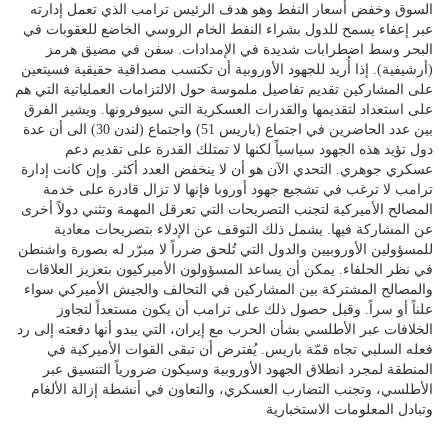
السوق وخفض أسعار النفط وهو هدف الرئيس ترامب الذي تعمل إدارته
عبر إعفاء يسمح للدول بشراء النفط الخام الروسي الخاضع للعقوبات في
البحر وسط اضطرابات شديدة في الإمدادات. سفن في مضيق هرمز
(أرشيفية). إذا أُريد للجهود الأوروبية أن تكتسب مصداقية حقيقية فسيتعين
على المشاركين تقديم تفاصيل ملموسة حول الالتزامات العملياتية التي هم
على استعداد لتقديمها والقدرات العسكرية التي سيوفرونها. ويشير الفرق
بين عدد الحاضرين في اجتماع (باريس 51) واجتماع (لندن 30) الى أن عدة
دول تؤيد هذه الجهود سياسياً لكنها لا تمتلك القدرة على تقديم دعم
عسكري جوهري. التحدي الآن هو أن لا ينخفض العدد أكثر. وإن كانت إدارة
ترامب لا ترغب في تشجيع جهود أوروبا فإنها لا تزال قادرة على خدمة
المصالح الأميركية لتجنب التصريحات التي تعرقل المهمة وتثني دولاً أخرى
عن المشاركة فيها. يشمل ذلك التوقف عن الإدلاء بتصريحات معادية
للمسؤولين الأوروبيين والدول التي تُلحق ضرراً لا مبرّر له بصورة واشنطن
في نظر الحلفاء. يمكن أن يساعد المسؤولون الأميركيون بتعزيز العلاقات
والمصالح المشتركة بين المشاركين في التحالف والجيش الأميركي سواء
علناً أو سراً. وقبل حصول ذلك على ترامب أن يكون مستعداً لتجاوز
الخلافات عبر الأطلسي بشأن الحرب مع إيران، التي يبدو أنها دفعته إلى رد
فعله السلبي تجاه قمّة باريس. يُفترض أن تبقى القوات الأميركية في
المنطقة لمجرد انطلاق الجهود الأوروبية وسيكون ضرورياً التنسيق عبر
الأطلسي، وتجنب التضارب العسكري، والتعاون في أنشطة إزالة الألغام
وتبادل المعلومات الاستخبارية