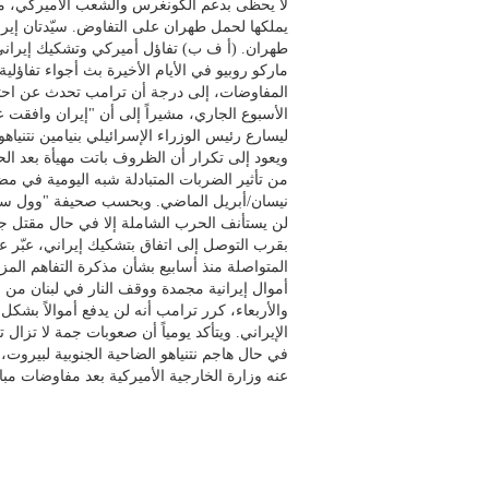
لا يحظى بدعم الكونغرس والشعب الأميركي، ما ي
يملكها لحمل طهران على التفاوض. سيّدتان إيرا
طهران. (أ ف ب) تفاؤل أميركي وتشكيك إيراني
ماركو روبيو في الأيام الأخيرة بث أجواء تفاؤلي
المفاوضات، إلى درجة أن ترامب تحدث عن احتما
الأسبوع الجاري، مشيراً إلى أن "إيران وافقت 
ليسارع رئيس الوزراء الإسرائيلي بنيامين نتنياهو 
ويعود إلى تكرار أن الظروف باتت مهيأة بعد 
نيسان/أبريل الماضي. وبحسب صحيفة "وول ستريت
لن يستأنف الحرب الشاملة إلا في حال مقتل جنو
بقرب التوصل إلى اتفاق بتشكيك إيراني، عبّر 
المتواصلة منذ أسابيع بشأن مذكرة التفاهم ال
أموال إيرانية مجمدة ووقف النار في لبنان من ا
والأربعاء، كرر ترامب أنه لن يدفع أموالاً بشك
الإيراني. ويتأكد يومياً أن صعوبات جمة لا تز
في حال هاجم نتنياهو الضاحية الجنوبية لبيروت،
عنه وزارة الخارجية الأميركية بعد مفاوضات مب