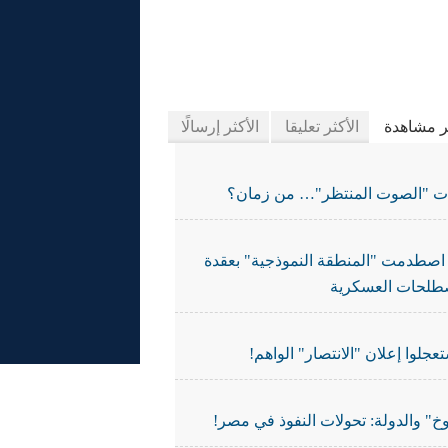
يدة الجرائد
ثر مشاهدة
الأكثر تعليقا
الأكثر إرسالًا
ات "الصوت المنتظر"… من زمان؟
اصطدمت "المنطقة النموذجية" بعقدة
طلحات العسكرية
تعجلوا إعلان "الانتصار" الواهم!
خ" والدولة: تحولات النفوذ في مصر!