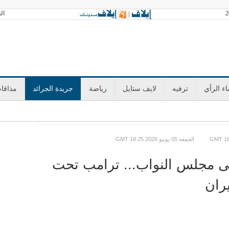
العدد 3604 الأحد 
|
ء الرأي
ترفيه
لايف ستايل
رياضة
جريدة الجرائد
مذاقا
GMT الجمعة 05 يونيو 2026 18:25
إلى مجلس النواب... ترامب تحت
ران