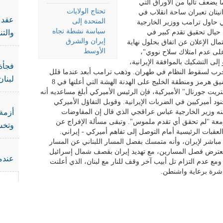
ضعف تالياً من الأوراق التي
تحتاج الولايات
نيتان تعبران ساحة انقلاب في
عقد ا
المتحدة إلى
 حاول ترامب ووزير الخارجية
سياسة نشطة تجاه
ة حيال تحقيق تقدم كبير في
والت
إيران والشرق
ل الإعلان عن اتفاق بحلول نهاية
الأوسط
على عدم امتلاك سلاح نووي"،
إلى التشكيك بالموافقة الإيرانية،
فجأة 
الحرب لسقوط النظام في طهران. وذهب ترامب أبعد عندما قلل
لبنان
من تأثير الضربات المتبادلة شبه اليومية في مضيق هرمز ومنطقة الخليج على الهدنة الهشة التي أعلنها في 8
 جورنال" الأميركية، فإن الرئيس الأميركي أبلغ مساعديه أنه
د أميركيين في الضربات الإيرانية. وقوبل التفاؤل الأميركي
عنه وزير الخارجية عباس عراقجي الذي قال إن المفاوضات
أزمة 
مزمعة "لم تحقق أي تقدم ملموس". وتبقى مسألة الإفراج عن
وتخس
لعقبات الرئيسية أمام التوصل إلى تفاهم أميركي - إيراني.
ل مباشر لإيران، وأنه متمسك بفصل المسار اللبناني عن المسار
ال تعترض فصل المسارين، مع تهديد إيران بقصف شمال إسرائيل
عندما
 ومع عدم التزام تل أبيب آخر وقف للنار مع لبنان، الذي أعلنت
اشرة برعاية واشنطن.