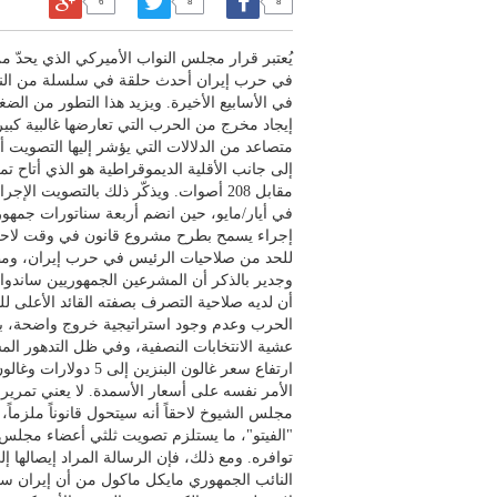
6
8
8
يُعتبر قرار مجلس النواب الأميركي الذي يحدّ 
في حرب إيران أحدث حلقة في سلسلة من النكس
في الأسابيع الأخيرة. ويزيد هذا التطور من الض
إيجاد مخرج من الحرب التي تعارضها غالبية كبي
متصاعد من الدلالات التي يؤشر إليها التصويت 
مقابل 208 أصوات. ويذكّر ذلك بالتصويت
في أيار/مايو، حين انضم أربعة سناتورات جمهور
إجراء يسمح بطرح مشروع قانون في وقت لاح
للحد من صلاحيات الرئيس في حرب إيران، ومطا
وجدير بالذكر أن المشرعين الجمهوريين ساندوا
أن لديه صلاحية التصرف بصفته القائد الأعلى لل
الحرب وعدم وجود استراتيجية خروج واضحة، ب
عشية الانتخابات النصفية، وفي ظل التدهور ال
الأمر نفسه على أسعار الأسمدة. لا يعني تمرير
مجلس الشيوخ لاحقاً أنه سيتحول قانوناً ملزماً
"الفيتو"، ما يستلزم تصويت ثلثي أعضاء مجلس
توافره. ومع ذلك، فإن الرسالة المراد إيصالها إ
النائب الجمهوري مايكل ماكول من أن إيران ست