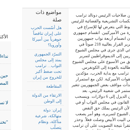
مواضيع ذات
من صلاحيات الرئيس دونالد ترامب
صلة
ات التشريعية والقضائية للرئيس
في جر
غوط التي يتعرض لها للإسراع في
هل أسّست الحرب
رة من الأميركيين. انقسام جمهوري
على إيران تناقضاً
الأك
أن انضمام أربعة نواب جمهوريين
جوهرياً بين أميركا
إلى جانب الأقلية الديموقراطية هو الذي أتاح تمرير القرار بغالبية 218 صوتاً في
وأوروبا؟
 الإجرائي الذي جرى في مجلس الشيوخ
التمرّد الجمهوري
يين إلى الديموقراطيين لتمرير
نداء
يمتد إلى مجلس
ق من الأسبوع على مجلس الشيوخ
النواب... ترامب
لبته بالعودة إلى الكونغرس.
تحت ضغط أكبر
 ترامب مع بداية الحرب، مؤكدين
حين 
للخروج من إيران
قوات الأميركية. لكن مع استمرار
المص
دأت مواقف بعض الجمهوريين تتغير
المقاطعة
مستمر في شعبية الرئيس، بعد
الارتقاء من الدولة
ارتفاع سعر غالون البنزين إلى 5 دولارات وغالون الديزل إلى 6 دولارات. وينسحب
إِلى الوطن
 القانون في مجلس النواب أو في
لا تس
، لأن الرئيس يملك حق النقض
إيران: دولة
 الشيوخ لتمريره، وهو أمر يصعب
متهالكة، شرعية
لى البيت الأبيض وصلت فعلاً. وحذر
متآكلة، ونظام
"نخنو
قرأ نتيجة التصويت على أن ترامب
يتصلّب