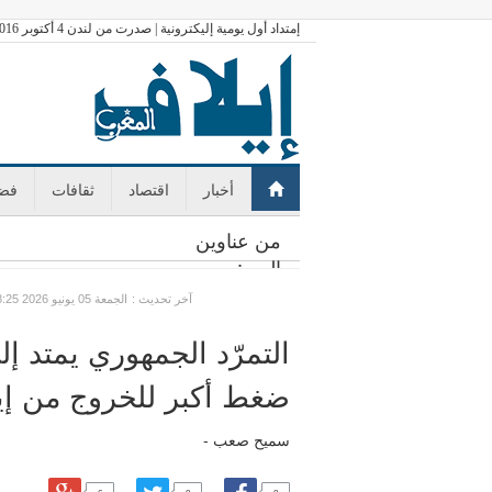
إمتداد أول يومية إليكترونية | صدرت من لندن 4 أكتوبر 2016
أخبار
اقتصاد
ثقافات
فضا
من عناوين
اليوم:
: آخر تحديث
GMT الجمعة 05 يونيو 2026 18:25
التمرّد الجمهوري يمتد 
ضغط أكبر للخروج من إي
سميح صعب -