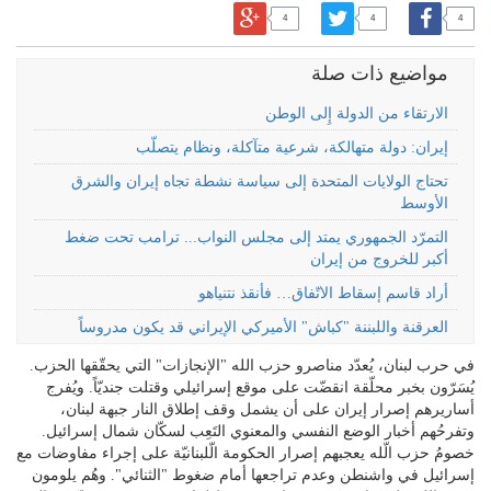
4
4
4
مواضيع ذات صلة
الارتقاء من الدولة إِلى الوطن
إيران: دولة متهالكة، شرعية متآكلة، ونظام يتصلّب
تحتاج الولايات المتحدة إلى سياسة نشطة تجاه إيران والشرق
الأوسط
التمرّد الجمهوري يمتد إلى مجلس النواب... ترامب تحت ضغط
أكبر للخروج من إيران
أراد قاسم إسقاط الاتّفاق… فأنقذ نتنياهو
العرقنة واللبننة "كباش" الأميركي الإيراني قد يكون مدروساً
في حرب لبنان، يُعدّد مناصرو حزب الله "الإنجازات" التي يحقّقها الحزب.
يُسَرّون بخبر محلّقة انقضّت على موقع إسرائيلي وقتلت جنديّاً. ويُفرج
أساريرهم إصرار إيران على أن يشمل وقف إطلاق النار جبهة لبنان،
وتفرحُهم أخبار الوضع النفسي والمعنوي التَعِب لسكّان شمال إسرائيل.
خصومُ حزب الّله يعجبهم إصرار الحكومة الّلبنانيّة على إجراء مفاوضات مع
إسرائيل في واشنطن وعدم تراجعها أمام ضغوط "الثنائي". وهُم يلومون