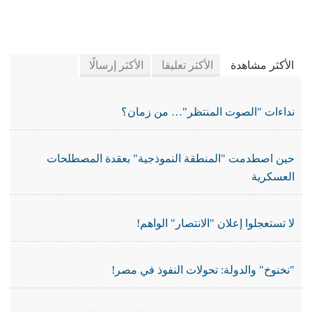
في جريدة الجرائد
الأكثر مشاهدة
الأكثر تعليقا
الأكثر إرسالًا
نداءات "الصوت المنتظر"… من زمان؟
حين اصطدمت "المنطقة النموذجية" بعقدة المصطلحات
العسكرية
لا تستعجلوا إعلان "الانتصار" الواهم!
"نخنوخ" والدولة: تحولات النفوذ في مصر!