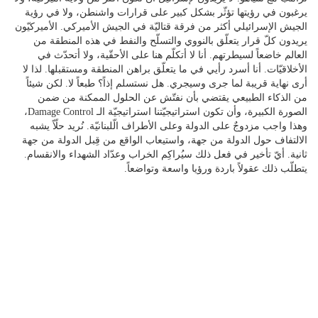
يرغبون في رؤيتها تؤثّر بشكل كبير على قرارات واشنطن، ولا في رؤية
الجيش الإسرائيلي أكثر من فرقة قتاليّة في الجيش الأميركي. الأميركيّون
يريدون كلّ قرار يتعلّق بالنووي والتسلّح والنفط في هذه المنطقة من
العالم خاضعاً لسيطرتهم. أنا لا أتكلّم هنا على الأحقّية، ولا أتحدّث في
الأخلاقيّات. أنا أسرد رأيي في ما يتعلّق براهن المنطقة ومستقبلها. لذا لا
أرى نهاية قريبة لما جرى وسيجري. هل نستسلم إذاً؟ طبعاً لا. لكن شيئاً
من الذكاء الطبيعي يقتضي بأن نفتّش عن الحلول الممكنة من ضمن
الصورة الكبيرة، وأن تكون استراتيجيّتنا استراتيجيّة الـ Damage Control،
وهذا واجب مزدوجٌ على الدولة وعلى الأطراف الّلبنانيّة. نُريد حلّاً يشبه
الالتفاف حول الدولة من جهة، واستيعاب الواقع من قِبل الدولة من جهة
ثانية. أيّ تأخير في فعل ذلك سيُراكِم الخراب وعدّاد الشهداء والانقسام.
يتطلّب ذلك عقولاً باردة ورؤيا واسعة وتواضعاً.