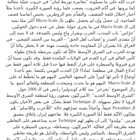
حزب الله على ما يسمّونه "مغامرة توريط لبنان" في حروب عبثيّة متتالية
كما يرونها. في أيّام الحروب، يصعب علينا رؤية الصورة الكبيرة. تأخذنا مثلاً
أخبار احتلال قلعة الشقيف، والتقدُّم نحو الزوطرين. يحبس أنفاسنا قصف
الضاحية، إن حصلَ وإن لم يحصل. نتلهّى بالـ Micro-Scale أكثر ممّا ننتبه
إلى الـ Macro-Scale في ما يجري حولنا. نغفل عن عدم دخول الحوثيّين،
"حرّاس" باب المندب، الحرب وبقرار واعٍ وليس بالصدفة. قد لا ننتبه إلى
أنّ مقتدى الصدر و"عصائب أهل الحق" – القريبة من الحشد الشعبي - في
العراق باتا يعتبران أنّ المقاومة حاجة وليست مهنة. قد لا يخطر ببالنا أنّ
تهدئة الحرب في الشرق الأوسط حاليّاً قد تكون مرتبطة بإنجاح بطولة
كأس العالم في كرة القدم في الولايات المتّحدة فقط. وقد نكون نسينا أنّ
غزو فنزويلا والسيطرة على قرار النفط فيها حدثا قبل ثلاثة أشهر فقط من
اندلاع القتال في منطقتنا. لماذا؟ لأنّ الحدث اليومي يكتنفنا. نعم تأخذنا
أوضاعٌ لا تأثير لها كبيراً على المشهد العالمي. المهم هو ما يُخطَّط له على
الـ Macro-Scale. المهم هو ما يحدث وسيحدث للمنطقة وللعالم أجمع. ما
زال الموضوع "يجرجر" منذ كلام كوندوليزا رايس في الـ 2006 حول
"الشرق الأوسط الجديد". الأميركيّون يضعون رؤيا لمنطقة الشرق الأوسط.
الرؤيا لا تتغيّر بسهولة. الـ Technique فقط يتعدّل. في بعض الأحيان يكون
الـ Procedure عنيفاً، وأحياناً يشبه تصرّفهم حالة "اللّاحرب واللاسلم". هُم
يعدّلون الآليّة فقط أمّا الصورة الكبيرة فلا. تفاجئهم إيران بإغلاق مضيق
هرمز، "بيِلِبدوا" إلى أن يظهر لهم Technique جديد يساعدهم على التعاطي
معه بطريقة أكثر فعاليّة. الأميركيّون، وببساطة، يريدون السيطرة على
الشرق الأوسط، بالمباشر وليس بالواسطة، والدليل هو طريقة تعاطي
ترامب مع نتنياهو. لا يريدون لإسرائيل أن تكون أكثر من ولاية أميركيّة، ولا