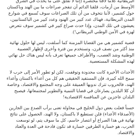
البريطانية كلاماً لافتاً مختصره (إننا لا نقلق على ما يحدث في الشرق
الأوسط من أزمات، قلقنا الدائم أن تنفجر صراعات ما بين الهند وباكستان
حول كشمير، لأننا نتخوف من أن تلك الصراعات سوف تُسمع في شوارع
المدن البريطانية، فهناك عدد كبير من الهنود وعدد كبير من الباكستانيين،
يعيشون في تلك المدن، وإذا حدث صراع كبير في كشمير سوف نتعرض
لهزة في الأمن الوطني البريطاني!).
قضية كشمير هي من القضايا المزمنة كما أسلفت، ليس لها حلول نهائية
منذ أكثر من نصف قرن، وتستخدم بين فترة وأخرى لإظهار العصبية
الوطنية وشد العصب، والأطراف جميعها تعرف بأنه ليس هناك حل نهائي
لهذه المشكلة المستعصية.
الأحداث الأخيرة كانت محدودة وتوقفت، لكن لو تطور الأمر إلى حرب لا
سمح الله كبيرة، فإن المستفيد الحقيقي هم كل من أعداء باكستان وأعداء
الهند، فالحروب تترك ندوبها العميقة على وجه المجتمع والاقتصاد، وخاصة
أن كلا البلدين يصارعان في قضايا التنمية والتطوير لمجتمعاتها، فيصبح
البلدان عاجزين عن المنافسة الاقتصادية!
حسناً فعلت بعض دول الخليج في محاولة تعنى برأب الصدع بين الجارين
(الأصدقاء الأعداء) فلن تستطيع لا باكستان، ولا الهند، الحصول على نتائج
نهائية في هذا الصراع أو انتصار حاسم، كل ما سوف يتم، لو توسعت
الحرب، هو خسارة الطرفين خسارة قد تكون فادحة في العدة والعتاد
والاقتصاد.