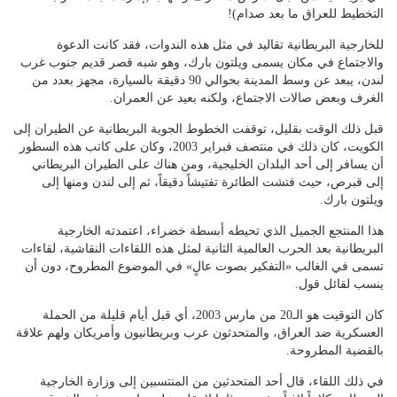
التخطيط للعراق ما بعد صدام)!
للخارجية البريطانية تقاليد في مثل هذه الندوات، فقد كانت الدعوة
والاجتماع في مكان يسمى ويلتون بارك، وهو شبه قصر قديم جنوب غرب
لندن، يبعد عن وسط المدينة بحوالي 90 دقيقة بالسيارة، مجهز بعدد من
الغرف وبعض صالات الاجتماع، ولكنه بعيد عن العمران.
قبل ذلك الوقت بقليل، توقفت الخطوط الجوية البريطانية عن الطيران إلى
الكويت، كان ذلك في منتصف فبراير 2003، وكان على كاتب هذه السطور
أن يسافر إلى أحد البلدان الخليجية، ومن هناك على الطيران البريطاني
إلى قبرص، حيث فتشت الطائرة تفتيشاً دقيقاً، ثم إلى لندن ومنها إلى
ويلتون بارك.
هذا المنتجع الجميل الذي تحيطه أبسطة خضراء، اعتمدته الخارجية
البريطانية بعد الحرب العالمية الثانية لمثل هذه اللقاءات النقاشية، لقاءات
تسمى في الغالب «التفكير بصوت عالٍ» في الموضوع المطروح، دون أن
ينسب لقائل قول.
كان التوقيت هو الـ20 من مارس 2003، أي قبل أيام قليلة من الحملة
العسكرية ضد العراق، والمتحدثون عرب وبريطانيون وأمريكان ولهم علاقة
بالقضية المطروحة.
في ذلك اللقاء، قال أحد المتحدثين من المنتسبين إلى وزارة الخارجية