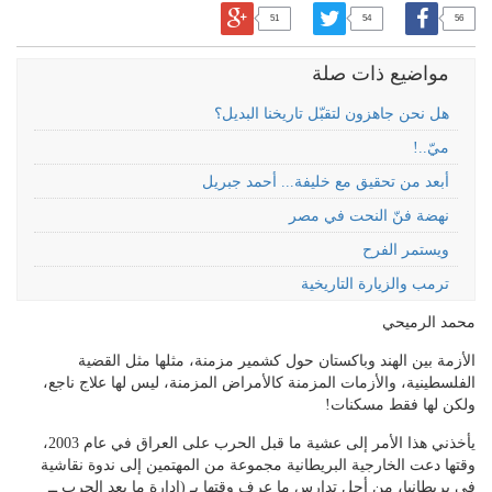
51
54
56
مواضيع ذات صلة
هل نحن جاهزون لتقبّل تاريخنا البديل؟
ميّ..!
أبعد من تحقيق مع خليفة... أحمد جبريل
نهضة فنّ النحت في مصر
ويستمر الفرح
ترمب والزيارة التاريخية
محمد الرميحي
الأزمة بين الهند وباكستان حول كشمير مزمنة، مثلها مثل القضية
الفلسطينية، والأزمات المزمنة كالأمراض المزمنة، ليس لها علاج ناجع،
ولكن لها فقط مسكنات!
يأخذني هذا الأمر إلى عشية ما قبل الحرب على العراق في عام 2003،
وقتها دعت الخارجية البريطانية مجموعة من المهتمين إلى ندوة نقاشية
في بريطانيا، من أجل تدارس ما عرف وقتها بـ (إدارة ما بعد الحرب ــ