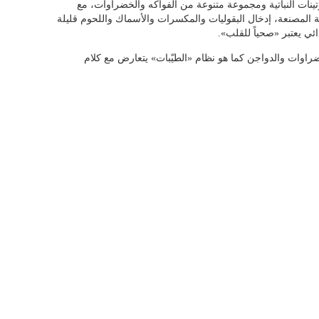
ينات النباتية ومجموعة متنوعة من الفواكه والخضراوات، مع
ة المصنعة، إدخال البقوليات والمكسرات والأسماك واللحوم قليلة
ي يعتبر «صحياً للقلب».
راوات والدواجن كما هو نظام «الطيّبات» يتعارض مع كلام