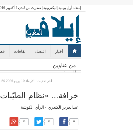
إمتداد أول يومية إليكترونية | صدرت من لندن 4 أكتوبر 2016
أخبار
اقتصاد
ثقافات
فضا
من عناوين
اليوم:
: آخر تحديث
GMT الأربعاء 10 يونيو 2026 21:50
خرافة... «نظام الطيّبات
عبدالعزيز الكندري - الرأي الكويتية
25
32
28