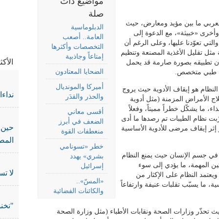
مواضيع ذات
صلة
 العربي ما بين مؤيد ومعارض، حيث
الدبلوماسية
أخرى «خبيثة»، مع الدعوة إلى
العامة.. أصعب
التي تعوّدنا عليها، وعلى الرغم أن
في جر
التخصصات وأكثرها
ثل تقليل الأغذية المصنعة وتنظيم
إمتاعاً وجاذبية
الأك
أن تطبيقه بصورة صارمة قد يحمل
الضحايا المعتادون
ف طبي متخصص.
أميركا والمونديال
النظام هو إيقاف الأدوية حيث يروج
نداء
والحذر والقدَر
لاج الأمراض المزمنة (مثل أدوية
ء، ما يشكّل خطراً مميتاً، وفعلاً
أقسى معاني
بت نظام الطيبات تم رصدها ما أدى
الضعف في أبرز
حين 
إثر إيقاف مرضى للأدوية الأساسية
منعطفات القوة
المص
خطر «تسونامي
في جسم الإنسان حيث يمنع النظام
بشري» يهدد
ين المهمة، ما يؤدي إلى سوء
إسرائيل
لا تس
ويعتمد النظام على الإكثار من
«المسّ»..
ة، ما يسبّب تقلبات عنيفة وارتفاعاً
والكائنات الفضائية
"نخنو
يث تحذّر وزارات الصحة ونقابات الأطباء (مثل وزارة الصحة