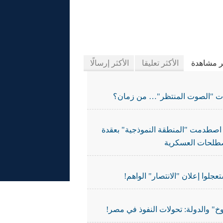
يدة الجرائد
ثر مشاهدة
الأكثر تعليقا
الأكثر إرسالًا
ات "الصوت المنتظر"… من زمان؟
اصطدمت "المنطقة النموذجية" بعقدة
طلحات العسكرية
تعجلوا إعلان "الانتصار" الواهم!
خ" والدولة: تحولات النفوذ في مصر!