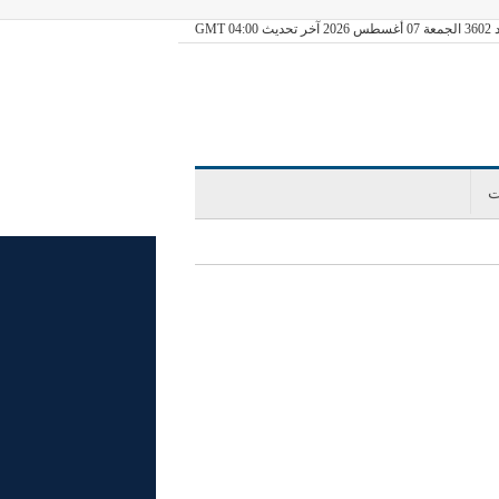
ديث GMT 04:00
ت