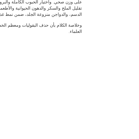
على وزن صحي. واختيار الحبوب الكاملة والبروت
تقليل الملح والسكر والدهون الحيوانية والأطعم
الدسم، والدواجن منزوعة الجلد، ضمن نمط غذائ
وخلاصة الكلام بأن حذف البقوليات ومعظم الخض
العلماء.