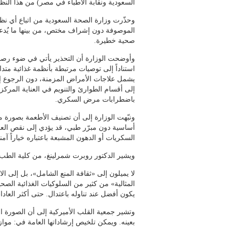
السعودية ونقابة الأطباء في مصر) من هذا النظ
وحذّرت وزارة الصحة السعودية من اتباع أي نظام 
الموصوفة دون إشراف مختص، من بينها ما يُدعى
صحية خطيرة.
وأوضحت الوزارة أن التحذير يأتي في ضوء رصد 
استناداً إلى توصيات مرتبطة بأنظمة غذائية متد
يشمل علاجات الأمراض المزمنة، دون الرجوع 
إلى أقسام الطوارئ والتنويم في العناية المركز
باضطرابات مرض السكري.
ونبّهت الوزارة إلى أن تصنيف الأطعمة بصورة م
أساسية دون مبرّر طبي، قد يؤدي إلى نقص العنا
السكريات أو الدهون المشبعة باعتباره خياراً آمناً
ويشير الدكتور روبرت شمرلينغ، من كلية الطب ف
لا يميلون إلى «ثقافة المنع الشامل»، بل إلى الا
المثالية» من كثير من السلوكيات الغذائية الصح
يكون أفضل عند تناوله باعتدال. حتى أكثر العادا
وتشير جمعية القلب الأميركية إلى أن الصورة ال
بعينه. ويمكن تلخيص إرشاداتها العامة في: موا