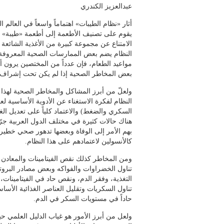
عبدالعزيز الكندري
أثار «نظام الطيبات» اهتماماً واسعاً في العالم
يقوم على تصنيف الأطعمة إلى أطعمة «طيبة» و
الامتناع عن مجموعة كبيرة من الأغذية الشائعة و
النظام يضم بعض الممارسات الصحية المعروفة م
مواعيد الطعام، فإن عدداً من المختصين يرون 
بعض المخاطر الصحية إذا لم يكن تحت إشرا
ولعلّ من أبرز المشاكل والمخاطر الصحية لهذا 
النظام لفكرة الاستغناء عن الأدوية الأساسية لع
السكري والضغط) والاعتماد كلياً على تعديل الغذا
هناك حالات كثيرة في مختلف الدول العربية جرّ
بهم الأمر إلى الوفاة وبعضها تدهور صحي خطير 
كالأنسولين لاعتمادهم على هذا النظام.
ومن المخاطر كذلك نقص الفيتامينات والمعادن 
تناول الخضراوات والفواكه وبعض مصادر البروت
التغذية، وفقر الدم، ونقص حاد في الفيتامينات، 
تناول السكريات وتقليل العناصر الغذائية الأساسي
حاداً في مستويات السكر في الدم.
ولعل من أبرز الأمور هو غياب الدليل العلمي ح