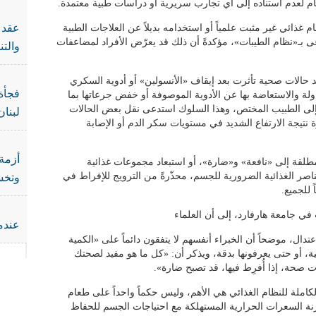
ام لعدم استناده إلى أي تجارب سريرية أو دراسات طبية معتمدة.
عقد ا
غذائي غير مثبت علمياً أو استخدامه بديلاً عن العلاجات الطبية
 بـ«نظام الطيبات»، مؤكدةً أن ذلك قد يعرّض الأفراد لمضاعفات
والت
حالات صحية تأثرت بعد إيقاف «الأنسولين» أو أدوية السكري
فجأة 
اولة والاستعاضة بها عن الأدوية الموصوفة أو خفض جرعاتها بما
إلى الطبيب المختص، وهذا السلوك استدعى نقل بعض الحالات
لبنان
ة نتيجة الارتفاع الشديد في مستويات سكر الدم أو الإصابة
أزمة 
طلقة إلى «نافعة» و«ضارة»، أو استبعاد مجموعات غذائية
صر الغذائية الضرورية للجسم، محذّرةً من الترويج للإفراط في
وتخس
 للجميع.
ي جامعة هارفارد، إلى أن العلماء
عندما
عتدال، موضحاً أن الخبراء أنفسهم لا يتفقون دائماً على «الكمية
ية، أو حتى يعرفونها بدقة، ويذكر أن: «كل ما هو مفيد لصحتك
ت صحة، إذا أُفرِط فيها، قد تصبح ضارة».
كاملة للنظام الغذائي هي الأهم، وليس حكماً واحداً على طعام
زنة السعرات الحرارية المستهلكة مع احتياجات الجسم للحفاظ