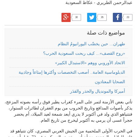
عبدالرحمن الطريري - عكاظ السعودية
30
35
23
مواضيع ذات صلة
طهران... حين يخصِّب اليورانيومُ النظام
«روح القصف»... كيف ربحت السعودية الحرب؟
الاتحاد الأوروبي ووهم «الاستبدال الكبير»
الدبلوماسية العامة.. أصعب التخصصات وأكثرها إمتاعاً وجاذبية
الضحايا المعتادون
أميركا والمونديال والحذر والقدَر
تأتي بعض الأزمنة لتمر على المرء كغراب يطير فوق رأسه بصوته المزعج،
يذكر بأصوات المدافع وتاريخ الحروب من يوم الغفران لطائرات السنوار،
فنتنياهو الذي ولد في أكتوبر لا يدري أيعد شمعة لعيد الميلاد، أم يحضر
حجراً عسى أن يرمي به أكتوبر ليخرج من تاريخ العام.
في الحرب الأولى الملحمية من الجيش العربي المصري، كان نتنياهو قد