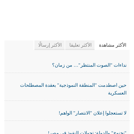
في جريدة الجرائد
الأكثر مشاهدة
الأكثر تعليقا
الأكثر إرسالًا
نداءات "الصوت المنتظر"… من زمان؟
حين اصطدمت "المنطقة النموذجية" بعقدة المصطلحات
العسكرية
لا تستعجلوا إعلان "الانتصار" الواهم!
"نخنوخ" والدولة: تحولات النفوذ في مصر!