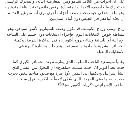
على أن أحزاب من ائتلاف نتنياهو ومن المعارضة أيّدته، والمحرك الرئيسي
هو تحرك «الخارديم» الأحزاب المتشدّدة لرفض قانون تجنيد أبناء المتدينين،
وهو ملف خلافي حيث تختلف معه أحزاب أخرى ترى أنه من غير العدالة
أن يجنّد أبناءهم في الجيش دون أبناء المتدينين.
رياح ترمب ورياح الكنيست قد تكون وصفة للسيناريو الأسوأ لنتنياهو، وهو
ببساطة خوض الانتخابات اليوم، فإجراء الانتخابات دون حسم على الساحة
الإيرانية أو اللبنانية وبقاء جروح أكتوبر 23 في الذاكرة القريبة، وكمية
الخسائر البشرية والمادية والنفسية، سينذر ذلك بخسارة كبيرة في
الانتخابات المقبلة.
وغالباً سيستعيد الناخب السلوك الذي يمارسه بعد الخسائر الكبرى كما
حدث بعد أكتوبر 73، حيث سميت «ماهباخ» أي التحوّل من اليسار الذي
أنشأ إسرائيل وحكمها إلى اليمين لأول مرة مع صعود مناحم بيغين بحزب
«خيروت» ما يعني الحرية، الذي سُمّي لاحقاً «الليكود»، فهل سيخلد
الناخب الإسرائيلي ذكريات أكتوبر مجدّداً؟