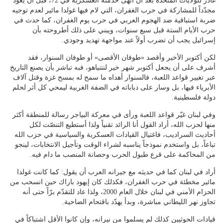
غادر للولايات المتحدة بعد أن أنهى خدمته العسكرية في 72، قبل أن يعود
مجدّداً للمشاركة في حرب الغفران، التي لام فيها غولدا مائير لعدم توجيه
ضربة استباقية ضد الهجوم العربي في حرب يوم الغفران، كما حدث في
حرب الأيام الستة قبل سبع سنوات، ويبني على ذلك أطروحته بأن
إسرائيل يجب أن تضرب أولاً عند مواجهة تهديد وجودي.
لكن أكتوبر الأخير وأقصد «طوفان الأقصى» أو طوفان السنوار، فقد
أشرف على أن يجعل أكتوبر شهر خير لنتنياهو، فبه تباشر بأن يصنع التاريخ
عبر تغيير قواعد اللعبة، فالسنوار أهداه ما سمح له بمسح غزة وقتل آلاف
الأبرياء فيها، بل وسار على دباباته في الضفة الغربية ليمحي كل أثر لحلم
دولة فلسطينية.
وفي لبنان غيّر قواعد اللعبة ورأى في معركة البياجر رسالة للمنطقة أكثر
منها لحزب الله، أراد القول أنا الرائد تقنياً ولذا أستطيع التنصّت لكل
أحاديث السراديب، فاغتيال القيادات العسكرية والسياسية في حزب الله
تباعاً، بل واستخدم نموذجاً يناسبه لشراء الوقت وتأجيل الانتخابات، لينجو
من المحاكمة على قرع طبول الحرب وحصانة المنصب ما دام فيه.
أراد في لبنان كما في حديثه مع جيرانه العرب أن يقول: كما كانت غولدا
مائير مخطئة في حرب الغفران، فكذلك كان إيهود باراك حين انسحب من
الحزام الأمني في لبنان خلال العام 2000، ولذا عاد للتقدّم برّاً حتى أنه
تجاوز نهر الليطاني مباشرة، وبدأ يهدّد باقتحام الضاحية.
قيادات الحوثيين كذلك لم يسلموا من نيرانه، وإن كانوا الأقل اشتباكاً في