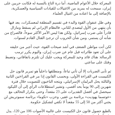
المعركة خلال الأعوام الماضية، أما درة التاج بالنسبة له فكانت حربين على
إيران، سمحت له بمزيد من الاغتيالات للقيادات السياسية والعسكرية،
بالإضافة إلى ما اعتاده من اغتيال العلماء.
وفي ظل عنفوان القوة والبدء في تقسيم المنطقة لمعسكرات، يعد فيها
بأن ينتهي من الأول ليتصدى للثاني، فالنظام الإيراني لم يسقط ومازال
قادراً على ضرب إسرائيل، ولكن هذا ليس الأمر الأكثر سوءاً، فالصراع من
شأنه أن يستمر، ومن شأن الحروب أن ترجئ القتال القادم لسنوات.
لكن أتت مواطن الضعف في أشد صيحات القوة، حيث أجبر من حليفه
على أن تعود طائراته قبل عام عن ضرب إيران، واليوم يكرر ترمب
الرسالة: هناك قائد وحيد للمعركة ويجب عليك أن تلتزم باتفاقاتي، وتضبط
وقتك على ساعتي.
ثم تأبى الضربات إلا أن تأتي تباعاً، ومنطلقها داخلياً هو تمرير قانون حل
الكنيست في القراءة الأولى، وبحسب القانون إذا مر في القراءتين الثانية
والثالثة يحل البرلمان الإسرائيلي، ويتجه الناخبون للتصويت خلال فترة
شهرين إلى 90 يوماً بحد أقصى، وتشير استطلاعات الرأي إلى أن الليكود
سيحصل في أفضل التقديرات على 23 مقعداً، وحتى بتكرار التحالف مع
«عوتسما يهوديت» برئاسة بن غفير، وحزب «تكوما» برئاسة سموتريش لن
يجني أكثر من 50 إلى 55 مقعداً لا تكفي لتشكيل حكومة.
بالطبع حصول قانون حل الكنيست على غالبية الأصوات 106 من 120، يدل