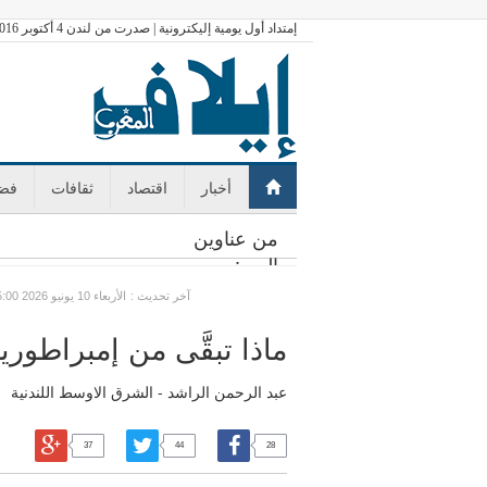
إمتداد أول يومية إليكترونية | صدرت من لندن 4 أكتوبر 2016
أخبار
اقتصاد
ثقافات
فضا
من عناوين
اليوم:
: آخر تحديث
GMT الأربعاء 10 يونيو 2026 05:00
ماذا تبقَّى من إمبراطور
عبد الرحمن الراشد - الشرق الاوسط اللندنية
37
44
28