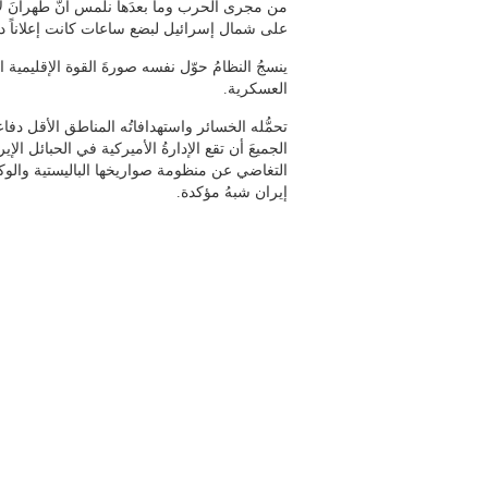
من مجرى الحرب وما بعدَها نلمس أنَّ طهرانَ ل
على شمال إسرائيل لبضع ساعات كانت إعلاناً دعا
ينسجُ النظامُ حوّل نفسه صورةَ القوة الإقليمية 
العسكرية.
تحمُّله الخسائر واستهدافاتُه المناطق الأقل دف
التغاضي عن منظومة صواريخها الباليستية والوكلاء
إيران شبهُ مؤكدة.