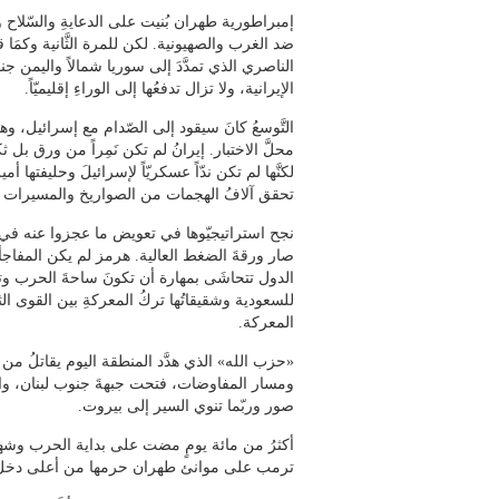
إمبراطورية طهران بُنيت على الدعايةِ والسّلاح 
ضد الغرب والصهيونية. لكن للمرة الثَّانية وكمَا ق
الناصري الذي تمدَّدَ إلى سوريا شمالاً واليمن جنوبا
الإيرانية، ولا تزال تدفعُها إلى الوراءِ إقليميّاً.
التَّوسعُ كانَ سيقود إلى الصّدام مع إسرائيل، 
محلَّ الاختبار. إيرانُ لم تكن نَمِراً من ورق بل
لكنَّها لم تكن ندّاً عسكريّاً لإسرائيلَ وحليفتها 
تحقق آلافُ الهجمات من الصواريخ والمسيرات على
نجح استراتيجيّوها في تعويض ما عجزوا عنه في مو
صار ورقةَ الضغط العالية. هرمز لم يكن المفاجأ
الدول تتحاشَى بمهارة أن تكونَ ساحةَ الحرب وتق
للسعودية وشقيقاتُها تركُ المعركةِ بين القوى ا
المعركة.
«حزب الله» الذي هدَّد المنطقة اليوم يقاتلُ من
ومسار المفاوضات، فتحت جبهةَ جنوب لبنان، وا
صور وربّما تنوي السير إلى بيروت.
أكثرُ من مائة يومٍ مضت على بداية الحرب وشه
ترمب على موانئ طهران حرمها من أعلى دخل تح