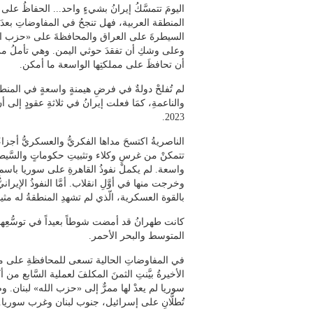
اليومَ تتمسَّكُ إيرانُ بشيءٍ واحد... الحفاظُ عل
المنطقة العربية، فهل تنجحُ في المفاوضاتِ بعد
السيطرةَ على العراق والمحافظةَ على «حزب ال
وعلى وشكِ أن تفقدَ حوثي اليمن. وهي تأملُ من 
أن تحافظَ على مملكتِها الواسعة ما أمكن.
لم تُفلحْ دولةٌ في فرضِ هيمنةٍ واسعةٍ في المنطقة
والناعمةِ، كمَا فعلت إيرانُ في ثلاثةِ عقودٍ إلى أن
2023.
الناصريةُ اكتسحَ مداها الفكريُّ والعسكريُّ أجزاء
تتمكنْ من غرسِ وكلاء وتثبيتِ حكوماتٍ والسَّيط
واسعة. لم يكملْ نفوذُ القاهرةِ على سوريا باسمِ
وخرجت منها في أوَّلِ انقلاب. أمَّا النفوذُ الإيراني
بالقوة العسكرية، الّذي لم تشهدِ المنطقةُ له مثيلاً 
كانت طهرانُ قد أمضت شوطاً بعيداً في توسُّعِها إ
المتوسط والبحر الأحمر.
في المفاوضاتِ الحالية تسعى للمحافظةِ على معظ
الأخيرةُ بيَّنتِ الثمنَ المكلفَ لعملية السَّابع من أ
سوريا لم يعدْ لها ممرٌّ إلى «حزب الله» لبنان. 
تُطلَّانِ على إسرائيل، جنوب لبنان وغرب سوريا.