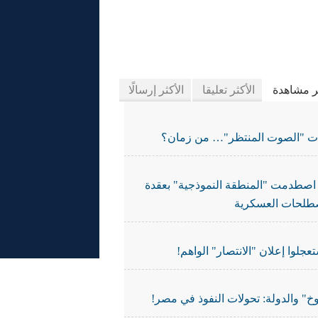
يدة الجرائد
ثر مشاهدة
الأكثر تعليقا
الأكثر إرسالًا
ات "الصوت المنتظر"… من زمان؟
اصطدمت "المنطقة النموذجية" بعقدة
طلحات العسكرية
تعجلوا إعلان "الانتصار" الواهم!
خ" والدولة: تحولات النفوذ في مصر!