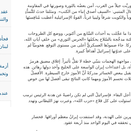
وربَّت جيلاً من العرب، آمن بعضُه بالثورة وصورتها في المقاومة
عقد ا
الَ المتنبي: «السيف أصدق إنباء من الكتب». ومثلمَا حدثَ للتَّمدُّدِ
ً والكويت شرقاً وليبيا غرباً، القوةُ الإسرائيلية أعطبت مُنافِستَها
والت
وهذا ما عجَّلت به أحداث السَّابع من أكتوبر، ووضع كل الطروحات
فجأة 
 ثكنة مدجَّجة بالسّلاح يحكمُها «الحرس الثوري» من خلفِ آياتِ الله،
أميركا. جاءَ صمودُها العسكريُّ أعلى من مستوى التوقع. هجوميّاً لم
لبنان
 عدوّتها إسرائيلَ أهدافاً كبيرة.
اجهةِ الهجمات بتبنّي خطة لا تقلُّ تأثيراً. إغلاق مضيق هرمزَ
أزمة 
ة، بل اعتداءات إيران الواسعة على الخليج وأخذ دولها رهائن. هذه
بل ببعض الخسائر مدركةً أنَّ الأمورَ خارج السيطرة. الأفضلُ
وتخس
لثلاث تحسم الأمورَ ومهما كانتِ النتائج تبقى أفضلَ لها من خوض
عندما
 أجل البقاء. فإسرائيلُ التي لم تكن راضيةً عن هدنة الرئيس ترمب
ستولت على كل قلاع «حزب الله»، وعبرت نهرَ الليطاني وتهدد
رين على الهدنة، وقد استنفدت إيرانُ معظم أوراقها. فحصار
ققه في اليوم الواحد منذ أربعة عقود.