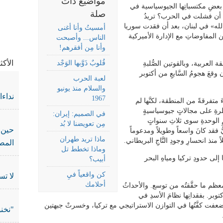
مواضيع ذات
ى بعضِ مكتسباتِها الجيوسياسية في
صلة
َ أن فشلت في الحرب؟ تريدُ
له» في لبنان، بعد أن فقدت سوريا
أمسيتُ وأنا أغنى
المفاوضاتِ مع الإدارة الأميركية
الناس... وأصبحت
في جر
وأنا مِن أفقرهم!
الأك
قُلوبٌ ذَوَّبها الوَجْد
 العربية، وبالقوتين الصُّلبةِ
 وقعَ هجومُ السَّابعِ من أكتوبر
لعبة الحرب
والسلام منذ يونيو
نداء
1967
َ متفرقةً من المنطقة، لكنَّها لم
رةِ على مجالاتٍ جيوسياسيةٍ
في الصميم: إيران:
 الوحدةِ سوى ثلاثِ سنواتٍ
مِن تعويضنا لا بُد
حين 
ُّ فقد كانَ واسعاً وطويلاً ومدعوماً
ماذا تريد طهران
منذ انحسارِ وجودِ التَّاجِ البريطاني.
المص
وماذا تخطط تل
لى حدودِ تركيا ومياهِ البحر
أبيب؟
كن واقعياً فيِ
لا تس
أحلامك
م ما حقَّقتُه من توسع. والأحداثُ
كتوبر. بفقدانِها نظامَ الأسدِ في
وضعفت كفَّتُها في التوازن الاستراتيجي مع تركيا، وخسرتْ جبهتين
"نخنو