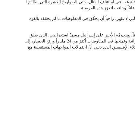
ا ترغب في استئناف القتال، حتى الصواريخ العشرة التي أطلقتها
ئيّاً وجاءت لتعزز هذه الفرضية.
التي لا تقهر، راجياً أن يحقّق في المفاوضات ما لم يحققه بالقوة
اعاً، وهجومُه الأخير على إسرائيل مشهدٌ استعراضي. الذي يقلق
الجميعَ أن تقع الإدارةُ الأميركية في الحبائل الإيرانية وتمنحُها في المفاوضات أكثرَ من 24 ملياراً ورفع الحصار، إلى
 الإقليميين الذي يعني أنَّ احتمالات المواجهاتِ المستقبلية مع