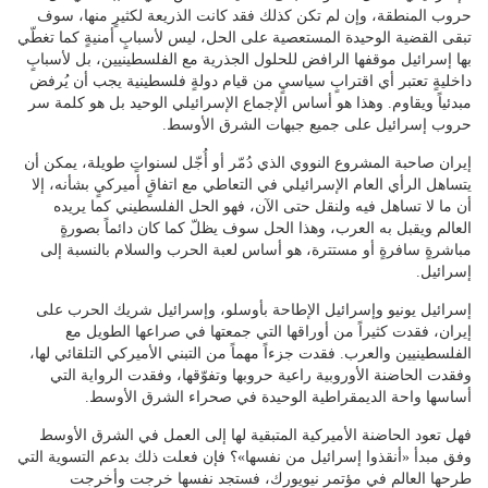
حروب المنطقة، وإن لم تكن كذلك فقد كانت الذريعة لكثيرٍ منها، سوف
تبقى القضية الوحيدة المستعصية على الحل، ليس لأسبابٍ أمنيةٍ كما تغطّي
بها إسرائيل موقفها الرافض للحلول الجذرية مع الفلسطينيين، بل لأسبابٍ
داخليةٍ تعتبر أي اقترابٍ سياسيٍ من قيام دولةٍ فلسطينية يجب أن يُرفض
مبدئياً ويقاوم. وهذا هو أساس الإجماع الإسرائيلي الوحيد بل هو كلمة سر
حروب إسرائيل على جميع جبهات الشرق الأوسط.
إيران صاحبة المشروع النووي الذي دُمّر أو أُجّل لسنواتٍ طويلة، يمكن أن
يتساهل الرأي العام الإسرائيلي في التعاطي مع اتفاقٍ أميركيٍ بشأنه، إلا
أن ما لا تساهل فيه ولنقل حتى الآن، فهو الحل الفلسطيني كما يريده
العالم ويقبل به العرب، وهذا الحل سوف يظلّ كما كان دائماً بصورةٍ
مباشرةٍ سافرةٍ أو مستترة، هو أساس لعبة الحرب والسلام بالنسبة إلى
إسرائيل.
إسرائيل يونيو وإسرائيل الإطاحة بأوسلو، وإسرائيل شريك الحرب على
إيران، فقدت كثيراً من أوراقها التي جمعتها في صراعها الطويل مع
الفلسطينيين والعرب. فقدت جزءاً مهماً من التبني الأميركي التلقائي لها،
وفقدت الحاضنة الأوروبية راعية حروبها وتفوّقها، وفقدت الرواية التي
أساسها واحة الديمقراطية الوحيدة في صحراء الشرق الأوسط.
فهل تعود الحاضنة الأميركية المتبقية لها إلى العمل في الشرق الأوسط
وفق مبدأ «أنقذوا إسرائيل من نفسها»؟ فإن فعلت ذلك بدعم التسوية التي
طرحها العالم في مؤتمر نيويورك، فستجد نفسها خرجت وأخرجت