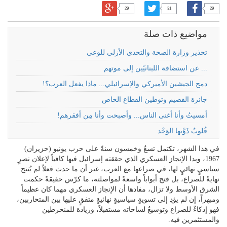
29
31
29
مواضيع ذات صلة
تحذير وزارة الصحة والتحدي الأزلي للوعي
... عن استضافة اللبنانيّين إلى موتهم
دمج الجيشين الأميركي والإسرائيلي... ماذا يفعل العرب؟!
جائزة القصيم وتوطين القطاع الخاص
أمسيتُ وأنا أغنى الناس... وأصبحت وأنا مِن أفقرهم!
قُلوبٌ ذَوَّبها الوَجْد
في هذا الشهر، تكتمل تسعٌ وخمسون سنةً على حرب يونيو (حزيران)
1967، وبدا الإنجاز العسكري الذي حققته إسرائيل فيها كافياً لإعلان نصرٍ
سياسيٍ نهائيٍ لها، في صراعها مع العرب، غير أن ما حدث فعلاً لم يُنتج
نهايةً للصراع، بل فتح أبواباً واسعةً لمواصلته، ما كرّس حقيقةً حكمت
الشرق الأوسط ولا تزال، مفادها أن الإنجاز العسكري مهما كان عظيماً
ومبهراً، إن لم يؤدِ إلى تسويةٍ سياسيةٍ نهائيةٍ متفقٍ عليها بين المتحاربين،
فهو إذكاءٌ للصراع وتوسيعٌ لساحاته مستقبلاً، وزيادة للمنخرطين
والمستثمرين فيه.