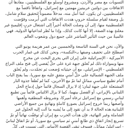
التسويات مع مصر والأردن، ومشروع أوسلو مع الفلسطينيين، مفادها أن
الاتفاقات بين دولتين عربيتين مهمتين مع إسرائيل، واتفاقاً ناقصاً مع
الفلسطينيين، لن يكون، كما أُمل منه، مدخلاً مضموناً لتحقيق سلامٍ شامل،
بل وصفة لقيام سلسلة حروبٍ هددت الاتفاقات التي أُبرمت وقوّضت
الفلسطينية منها، إلى أن وصلت الحالة أخيراً إلى اشتعال حربٍ إقليميةٍ غير
معلنةٍ بهذه الصفة، إلا أنها كانت كذلك، وإذا ما نُظر لتداعياتها الدولية، فهي
عالميةٌ من حيث التأثير المباشر على جميع دول وشعوب العالم.
والآن، نحن في السنة التاسعة والخمسين من عمر هزيمة يونيو التي
اصطلح على تخفيف وصفها بـ«النكسة»، ونحن كذلك في غمار الحرب
الأميركية - الإسرائيلية على إيران التي يجري البحث عن مخرجٍ
منها.وبموازاة ذلك لم تُغلق جبهة غزة على حلٍّ يُفضي إلى فتح ملف النزاع
الفلسطيني - الإسرائيلي، مع أن حيثياته وُضعت ثم تجمّدت، ولم يُغلق
ملف الجبهة الشمالية على حلٍّ أمنيٍ متفقٍ عليه مع سوريا، بما يفتح الباب
أمام تطبيعٍ سياسيٍ مماثلٍ لما تمّ مع الآخرين، كما لم تُطفأ جذوة النار
المشتعلة على جبهة لبنان؛ إذ لا يزال السجال قائماً حول إدماج الحل
اللبناني بالإيراني، أو الفصل بينهما، كما لا يزال الالتباس قائماً بين تطبيعٍ
لبنانيٍ رسميٍ مع إسرائيل ترعاه أميركا، وشروطه المنطقية وأهمها
وأصعبها ربما خروج إسرائيل بصورةٍ كاملةٍ ونهائيةٍ من جميع الأراضي
اللبنانية.هذه الحالة لا بد أن تقود إلى ما يُشبه ما آلت إليه الحلول غير
الشاملة وغير النهائية، فإن هدأت الحرب مع إيران أو توقفّت نهائياً أو تمّ
تسريع إنجاز اتفاقٍ ذي طابعٍ أمنيٍ ثم سياسيٍ مع سوريا، أو تمّ اتفاقٌ لبنانيٌ
- إسرائيليٌ مماثل، فسوف تبقى القضية الأساس التي تسببت في كلّ