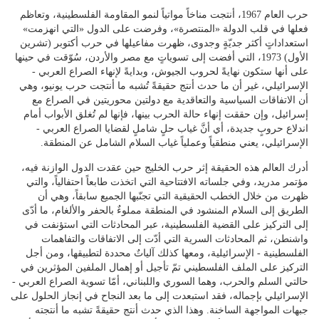
حرب العام 1967، أنتجت مناخاً مواتياً لنمو المقاومة الفلسطينية، وتعاظم
فعلها في قلب الدولة «المنتصرة»، وفرضت على الدول «التي انهزمت»
استعداداتٍ أكثر جديّةٍ وجدوى، ظهرت مفاعيلها في حرب أكتوبر (تشرين
الأول) 1973، التي أفضت إلى تسوياتٍ مع مصر والأردن، سُوّقت في حينها
على أنها ستكون نهايةً لحروب الجيوش، وبدايةً لإنهاء الصراع العربي -
الإسرائيلي، غير أن ما حدث أنتج حقيقةً تُشبه ما أنتجت حرب يونيو، وهي
أن الاتفاقات السياسية والتعاقدية مع دولتين محوريتين في الصراع مع
إسرائيل، وإن حققت إنهاء حالة الحرب بينها، فإنها لم تُغلق الأبواب أمام
اندلاع حروبٍ جديدة، أي أنَّ غياب حلٍ شاملٍ لقضايا الصراع العربي -
الإسرائيلي، يعني منطقياً وعملياً غياب السلام الشامل عن المنطقة.
أدرك العالم هذه الحقيقة إثر حرب الخليج حين عقدت الدول الوازنة فيه،
مؤتمر مدريد، وفي جلساته الافتتاحية التي اتخذت طابعاً احتفالياً، والتي
ظهرت من خلال الخطب الحقيقية التي تجنّبها الجميع سابقاً، وهي أن
الطريق إلى السلام المنشود في المنطقة مملوءٌ بالحفر والألغام، ما أدّى
إلى التركيز على القضية الفلسطينية، عبر المحادثات التي استؤنفت في
واشنطن، ثم المحادثات السرية التي أدّت إلى الاتفاقات والتفاهمات
الفلسطينية - الإسرائيلية، ومعها كذلك آلياتٌ محددة لتطبيقها، ومن أجل
التركيز على الملف الفلسطيني تمّ تأجيل أو إهمال الملفين المؤثرين في
حالتي السلم والحرب، وهما السوري واللبناني، أمّا تسوية الصراع العربي -
الإسرائيلي بإجماله، فقد استبعدت إلى ما بعد النجاح في إنجاز الحلول على
جبهات المواجهة الساخنة. وهذا الذي حدث أنتج حقيقةً تشبه ما أنتجته