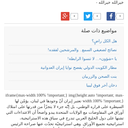
خيرالله خيرالله -
8
8
9
مواضيع ذات صلة
هل الكل راضٍ؟
نصائح لضعيفي السمع.. والمرشحين لفقده!
يا «شؤون»... لا تنسوا الرابطة!
مطار الكويت الدولي يفضح نوايا إيران العدوانية
بنت الصحن والزربيان
دخان آخر فوق ليبيا
iframe{max-width:100% !important;} img{height:auto !important; max-
width:100% !important;} تعتبر إيران أنّ وجودها في لبنان، يؤمّن لها
السيطرة على قراره الوطني، بل إنّّه جزء لا يتجزّأ من قدرتها على امتلاك
أوراق في المفاوضات مع الولايات المتحدة.يبدو واضحاً أن الاعتداءات التي
تشنها على دول الخليج العربي تندرج في سياق هذه الاستراتيجية،
استراتيجية تجميع الأوراق. وهي استراتيجيّة تحدّث عنها صراحة الرئيس