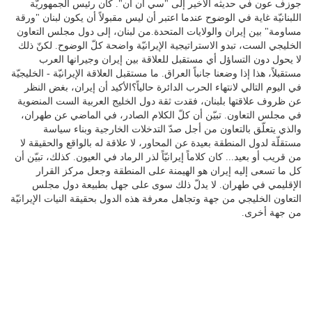
جوزف عون في حديثه الأخير إلى "سي أن أن". كان رئيس الجمهوريّة
اللبنانيّة غاية في الوضوح عندما اعتبر أن ليس مقبولاً أن يكون لبنان "ورقة
مساومة" بين إيران والولايات المتحدة.من لبنان، إلى دول مجلس التعاون
الخليجي الست، تبدو الاستراتيجية الإيرانيّة واضحة كلّ الوضوح. لكنّ ذلك
لا يحول دون التساؤل أي مستقبل للعلاقة بين إيران وجيرانها العرب
مستقبلاً، هذا إذا وضعنا جانباً العراق. ما مستقبل العلاقة الإيرانيّة - الخليجيّة
في اليوم التالي لانتهاء الحرب الدائرة حالياً؟الأكيد أن إيران، بغض النظر
عن ظروف علاقتها بلبنان، فقدت ثقة دول الخليج العربية الست المنضوية
في مجلس التعاون. تبيّن أن كلّ الكلام الصادر، في الماضي عن طهران،
والذي يتعلّق بالتعاون من أجل صدّ التدخلات الخارجية وبناء سياسة
مستقلّة لدول المنطقة بعيدة عن المحاور، لا علاقة له بالواقع والحقيقة لا
من قريب أو بعيد... كان كلاماً إيرانيّاً لذر الرماد في العيون. كذلك، تبيّن أن
كل ما تسعى إليه إيران هو الهيمنة على المنطقة وجعل مركز القرار
الإقليمي في طهران. لا يدلّ ذلك سوى على جهل بطبيعة دول مجلس
التعاون الخليجي من جهة وتجاهل معرفة هذه الدول بحقيقة النيات الإيرانيّة
من جهة أخرى.