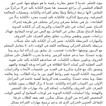
مؤيد للتعلم: عندما لا تحقق مقاربة رقمية ما هو متوقع منها، فمن حق
النظام التعليمي أن يراجع تصميمه. هنا تصبح الكتابة باليد جزءًا مركزيًا من
النقاش؛ لأنها ترتبط ارتباطًا وثيقًا بتعلم القراءة والكتابة، وبعمليات المعالجة
المعرفية، وبترسيخ الذاكرة. فالكتابة باليد ليست مجرد «الكتابة بدلًا من
الطباعة»، بل هي نشاط معرفي وحركي مختلف في طريقة إشراك
الدماغ. تشير أبحاث في علم الأعصاب والتربية إلى أن الكتابة اليدوية
تنشّط الدماغ بشكل مغاير عن التفاعل مع النص عبر لوحة المفاتيح. فهناك
دراسات تصوير وظيفي وتجارب تتعلق بتعلم التعرف على الحروف
والمهارات المرتبطة بالكتابة، تشير إلى أن الكتابة باليد تجنّد شبكات
مرتبطة بالتحكم الحركي وبمعالجة اللغة في الوقت ذاته. لا يتعامل المتعلم
مع الرموز بوصفها «علامات» فحسب، بل ينسّق بين إدراكه لما يرى وما
يؤديه جسديًا، مما يدعم عملية الترميز. وعندما يتدرب الأطفال على تشكيل
الحروف وتكوين تمثيلات الكلمات، قد تساعدهم الكتابة باليد على تقوية
البنى العقلية التي تُساند لاحقًا الطلاقة في القراءة ودقة التهجئة والفهم.
ويتسق ذلك مع فكرة متكررة في العديد من تلخيصات الأبحاث والدراسات
التجريبية: الكتابة اليدوية تقيم روابط أقوى بين ما يراه الطالب، وما يعالجه
ذهنيًا، وما ينتجه جسديًا. وتكتسب هذه الروابط أهمية خاصة في المراحل
الأولى من اكتساب القراءة والكتابة، عندما لا يزال الطلاب يبنون تلقائية
التعرف على الحروف والكلمات، إضافة إلى بناء مهارات فك التشفير
والتهجئة. وإذا استُبدلت الكتابة اليدوية عبر لوحات المفاتيح أو خُفض الوقت
المخصص للقراءة من الورق بشكل متكرر، فقد يفقد الطلاب فرصًا
للتفاعل الحسي-الحركي الذي قد يدعم ترسيخ مهارات القراءة بشكل