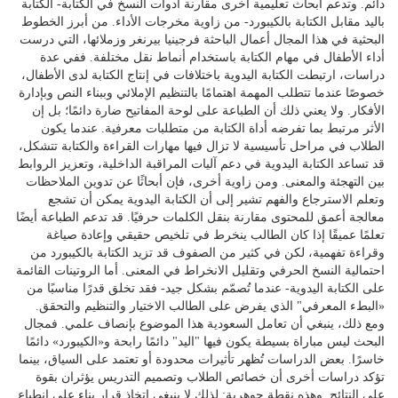
دائم. وتدعم أبحاث تعليمية أخرى مقارنة أدوات النسخ في الكتابة- الكتابة
باليد مقابل الكتابة بالكيبورد- من زاوية مخرجات الأداء. من أبرز الخطوط
البحثية في هذا المجال أعمال الباحثة فرجينيا بيرنغر وزملائها، التي درست
أداء الأطفال في مهام الكتابة باستخدام أنماط نقل مختلفة. ففي عدة
دراسات، ارتبطت الكتابة اليدوية باختلافات في إنتاج الكتابة لدى الأطفال،
خصوصًا عندما تتطلب المهمة اهتمامًا بالتنظيم الإملائي وببناء النص وبإدارة
الأفكار. ولا يعني ذلك أن الطباعة على لوحة المفاتيح ضارة دائمًا؛ بل إن
الأثر مرتبط بما تفرضه أداة الكتابة من متطلبات معرفية. عندما يكون
الطلاب في مراحل تأسيسية لا تزال فيها مهارات القراءة والكتابة تتشكل،
قد تساعد الكتابة اليدوية في دعم آليات المراقبة الداخلية، وتعزيز الروابط
بين التهجئة والمعنى. ومن زاوية أخرى، فإن أبحاثًا عن تدوين الملاحظات
وتعلم الاسترجاع والفهم تشير إلى أن الكتابة اليدوية يمكن أن تشجع
معالجة أعمق للمحتوى مقارنة بنقل الكلمات حرفيًا. قد تدعم الطباعة أيضًا
تعلمًا عميقًا إذا كان الطالب ينخرط في تلخيص حقيقي وإعادة صياغة
وقراءة تفهمية، لكن في كثير من الصفوف قد تزيد الكتابة بالكيبورد من
احتمالية النسخ الحرفي وتقليل الانخراط في المعنى. أما الروتينات القائمة
على الكتابة اليدوية- عندما تُصمّم بشكل جيد- فقد تخلق قدرًا مناسبًا من
«البطء المعرفي" الذي يفرض على الطالب الاختيار والتنظيم والتحقق.
ومع ذلك، ينبغي أن تعامل السعودية هذا الموضوع بإنصاف علمي. فمجال
البحث ليس مباراة بسيطة يكون فيها "اليد" دائمًا رابحة و«الكيبورد» دائمًا
خاسرًا. بعض الدراسات تُظهر تأثيرات محدودة أو تعتمد على السياق، بينما
تؤكد دراسات أخرى أن خصائص الطلاب وتصميم التدريس يؤثران بقوة
على النتائج. وهذه نقطة جوهرية: لذلك لا ينبغي اتخاذ قرار بناء على انطباع