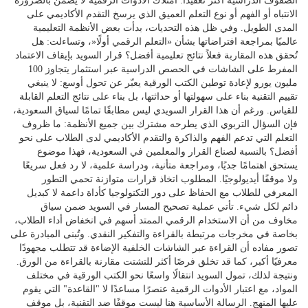
الصفوف الدراسية أكثر تعقيدًا: امتلاك الأدوات الرقمية لا يضمن بالضرورة
الانتباه أو الفهم أو نوع التعلم العميق الذي يرسخ التقدم الأكاديمي على
المدى الطويل. وفي ظل هذه التحديات، بدأت بعض الأنظمة التعليمية
عالميًا بمراجعة افتراضاتها بشأن «التعلم الرقمي أولًا«، وتساءلت: هل
تُحقق هذه المقاربة فعلاً نتائج تعليمية أفضل؟ قرار السويد بإيقاف الاعتماد
المفرط على الشاشات في الحصص الدراسية عبر استثمار يتجاوز 100
مليون يورو لإعادة توطين الكتب الورقية يعبّر عن تحول أوسع: لا ينبغي
تقييم التقنية بناء على سهولتها أو حداثتها، بل بناء على نتائج التعلم القابلة
للقياس. ورغم أن هذا القرار السويدي ليس مطابقًا تمامًا لسياق السعودية،
فإن السؤال التربوي الذي يطرحه مشترك بين جميع الأنظمة: ما ظروف
التعلم التي تدعم الفهم والذاكرة والتقدم الأكاديمي لدى الطلاب على نحو
أفضل؟ بالنسبة لصناع القرار والمعلمين في السعودية، فهذا موضوع
يستحق اهتمامًا جديًا، ومراجعة متأنية، ودراسة علمية، لا رد فعل سريعًا
ولا موقفًا أيديولوجيًا. المطلوب اتخاذ قرارات متوازنة تحمي التطور
المعرفي للطلاب مع الحفاظ على دور التكنولوجيا كأداة داعمة لا كبديل
دائم لكل شيء. تأتي عملية تصحيح المسار في السويد ضمن سياق
مخاوف من أن الاستخدام الرقمي الممتد أسهم في انخفاض أداء الطلاب،
بخاصة في مخرجات مرتبطة بالقراءة والتفكير النقدي. وتُبنى المبادرة على
تصور مفاده أن القراءة عبر الشاشات الخلفية الإضاءة قد تتطلب مجهودًا
معرفيًا أكبر، كما قد تخلق فرصًا أكثر للتشتت مقارنة بالقراءة من الورق.
ونتيجة لذلك، تمول السويد انتقالًا واسعًا نحو الكتب الورقية في مختلف
المواد، مع اعتبار الأدوات الرقمية عنصرًا مساعدًا لا "القاعدة" التي يقوم
عليها المنهج. الرسالة الأساسية هنا ليست موقفًا ضد التقنية، بل موقف