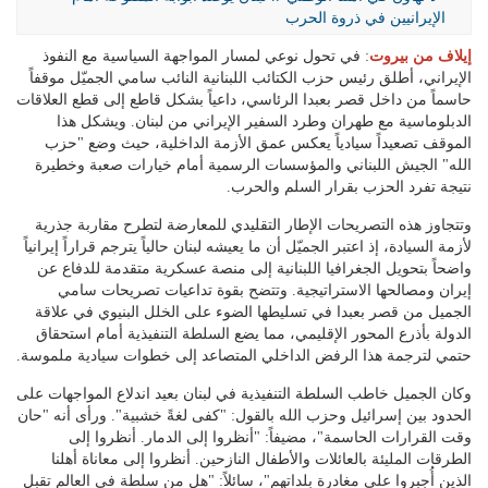
الإيرانيين في ذروة الحرب
إيلاف من بيروت
: في تحول نوعي لمسار المواجهة السياسية مع النفوذ
الإيراني، أطلق رئيس حزب الكتائب اللبنانية النائب سامي الجميّل موقفاً
حاسماً من داخل قصر بعبدا الرئاسي، داعياً بشكل قاطع إلى قطع العلاقات
الدبلوماسية مع طهران وطرد السفير الإيراني من لبنان. ويشكل هذا
الموقف تصعيداً سيادياً يعكس عمق الأزمة الداخلية، حيث وضع "حزب
الله" الجيش اللبناني والمؤسسات الرسمية أمام خيارات صعبة وخطيرة
نتيجة تفرد الحزب بقرار السلم والحرب.
وتتجاوز هذه التصريحات الإطار التقليدي للمعارضة لتطرح مقاربة جذرية
لأزمة السيادة، إذ اعتبر الجميّل أن ما يعيشه لبنان حالياً يترجم قراراً إيرانياً
واضحاً بتحويل الجغرافيا اللبنانية إلى منصة عسكرية متقدمة للدفاع عن
إيران ومصالحها الاستراتيجية. وتتضح بقوة تداعيات تصريحات سامي
الجميل من قصر بعبدا في تسليطها الضوء على الخلل البنيوي في علاقة
الدولة بأذرع المحور الإقليمي، مما يضع السلطة التنفيذية أمام استحقاق
حتمي لترجمة هذا الرفض الداخلي المتصاعد إلى خطوات سيادية ملموسة.
وكان الجميل خاطب السلطة التنفيذية في لبنان بعيد اندلاع المواجهات على
الحدود بين إسرائيل وحزب الله بالقول: "كفى لغةً خشبية". ورأى أنه "حان
وقت القرارات الحاسمة"، مضيفاً: "أنظروا إلى الدمار. أنظروا إلى
الطرقات المليئة بالعائلات والأطفال النازحين. أنظروا إلى معاناة أهلنا
الذين أُجبروا على مغادرة بلداتهم"، سائلاً: "هل من سلطة في العالم تقبل