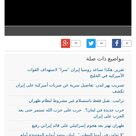
55
64
42
مواضيع ذات صلة
تقرير: هكذا تساعد روسيا إيران "سرا" لاستهداف القوات
الأميركية في الخليج
تسريب يهز لندن: تفاصيل سرية عن ضربات أميركية على إيران
تكشف
ترامب: نقبل فقط باستسلام غير مشروط لنظام ظهران
حرب جديدة في لبنان؟.. حرب على حزب الله تستمر حتى بعد
الحرب على إيران
طهران تهتز بعد هجوم إسرائيلي على قائد إيراني رفيع
"لا تهاون في أمننا الوطني".. لبنان يوصد أبوابه المفتوحة أمام