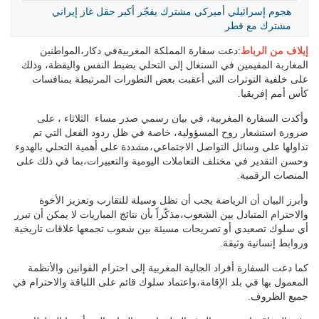
هجوم إسرائيلي أميركي مشترك يفجّر أكبر حقل غاز إيراني
مشترك مع قطر
إيلاف من الرباط
:دعت سفارة المملكة المغربيةفي دكار،المواطنين
المغاربة المقيمين في السنغال إلى التحلي بضبط النفس واليقظة، وذلك
على خلفية التوترات التي أعقبت بعض التطورات المرتبطة بمنافسات
كأس أمم إفريقيا.
وأكدت السفارة المغربية، في بيان رسمي صدر مساء الثلاثاء ، على
ضرورة استشعار روح المسؤولية، خاصة في ظل ردود الفعل التي تم
تداولها على وسائل التواصل الاجتماعي،مشددة على أهمية التحلي بالهدوء
وحسن التقدير في مختلف التعاملات اليومية والتعبيرات،بما في ذلك على
المنصات الرقمية.
وأبرز البيان أن الرياضة يجب أن تظل وسيلة للتقارب وتعزيز الأخوة
والاحترام المتبادل بين الشعوب،مذكّراً بأن نتائج المباريات لا يمكن أن تبرر
أي سلوك تصعيدي أو تصريحات مسيئة بين شعوب تجمعها علاقات تاريخية
وروابط إنسانية وثيقة.
كما دعت السفارة أفراد الجالية المغربية إلى احترام القوانين والأنظمة
المعمول بها في بلد الإقامة،واعتماد سلوك قائم على اللباقة والاحترام في
جميع الظروف.