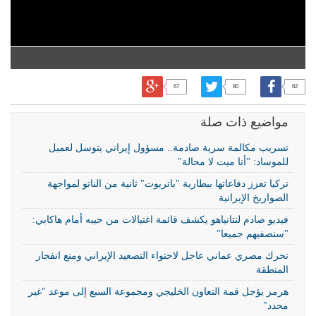
67
80
62
مواضيع ذات صلة
تسريب مكالمة سرية صادمة.. مسؤول إيراني يتوسل لعميل
للموساد: "أنا ميت لا محالة"
تركيا تعزز دفاعاتها ببطارية "باتريوت" ثانية من الناتو لمواجهة
الصواريخ الإيرانية
فيديو صادم لنتانياهو يكشف قائمة اغتيالات من جيبه أمام هاكابي:
"سنصفيهم جميعا"
تحرك مصري عماني عاجل لاحتواء التصعيد الإيراني ومنع انفجار
المنطقة
هرمز يؤجل قمة التعاون الخليجي ومجموعة السبع إلى موعد "غير
محدد"