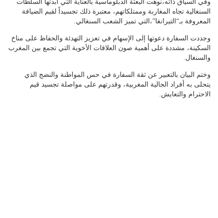
وفي السياق ذاته،نوهت البعثة الدبلوماسية بالعناية التي أبدتها السلطات
السنغالية تجاه المغاربة وممتلكاتهم، معتبرة ذلك تجسيداً لقيم الضيافة
المعروفة بـ“التيرانغا”،التي تميز الشعب السنغالي.
وجددت السفارة دعوتها إلى الإسهام في تعزيز التهدئة والحفاظ على مناخ
السكينة، مشددة على أهمية صون العلاقات الأخوية التي تجمع بين المغرب
والسنغال.
وختم البيان بالتعبير عن ثقة السفارة في حس المواطنة والنضج الذي
يتحلى به أفراد الجالية المغربية، وقدرتهم على مواصلة تجسيد قيم
الاحترام والتعايش.