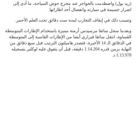
(ريد بول) واصطدمت بالحواجز عند مخرج حوض السباحة، ما أدى إلى
اضرار جسيمة في سيارته وانفصال أحد اطاراتها.
وتسبب ذلك في إيقاف التجارب لمدة ست دقائق تحت العلم الأحمر.
وبعدما سجل سائقا مرسيدس أزمنة مميزة باستخدام الإطارات المتوسطة
القساوة، انتقل سائقا فيراري أيضا من الإطارات القاسية إلى المتوسطة
في الدقائق الـ 14 الأخيرة، فتصدر هاميلتون الترتيب قبل سبع دقائق من
النهاية بزمن قدره 1:14.204 دقيقة، قبل أن يتفوق عليه لوكلير بتسجيله
1:13.978 د.