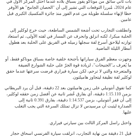
بات ثاني سائق من موناكو يفوز بسباق بلاده عندما احتل المركز الاول في
عام 2024، مُبررا التوقعات التي تشير إلى أن "الحصان الجامح" هو الأوفر
حظا لإنهاء سلسلة طويلة من عدم الفوز منذ جائزة المكسيك الكبرى قبل
عامين.
وانطلقت التجارب تحت أشعة الشمس الساطعة، حيث خرج لوكلير إلى
الحلبة مبكرا، لكنه انزلق وانحرف عن المسار في لفته الأولى، ثم استعاد
توازنه ليلاحق أسرع لفة سجلها زميله في الفريق على الحلبة بعد هطول
أمطار الليلة الماضية.
وجهزت معظم الفرق سياراتها بأجنحة خلفية خاصة بسباق موناكو فقط، أو
ما يُعرف بـ"الجنيحات"، لزيادة قوة الجرّ على حلبة الشوارع الضيقة
والمتعرجة والتي لا ترحم، لكن سيارة فيراري فرضت سرعتها عندما حقق
لوكلير لفة نظيفة ليتجاوز هاميلتون.
كما تفوق أنتونيلي على زمن هاميلتون بعد 22 دقيقة، قبل أن يرد البريطاني
بزمن 1:15.110 دقيقة، أي بفارق عُشر ثانية عن أفضل زمن حققه لوكلير،
إلى أن قفز أنتونيلي، بزمن 1:14.537 دقيقة، بفارق 0.391 ثانية إلى
الصدارة ليثبت أن مرسيدس لا تزال تمتلك السرعة التي يجب التغلب
عليها.
واحتل راسل المركز الثالث بين سيارتي فيراري.
قبل 21 دقيقة من نهاية التجارب، انزلقت سيارة الفرنسي اسحاق حجار