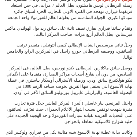
زميله البريطاني لويس هاميلتون، بطل العالم 7 مرات، في حين استعاد
فريقهما فيراري توهجه في الفترة الاولى للتجارب الحرة لسباق جائزة
موناكو الكبرى، الجولة السادسة من بطولة العالم للفورمولا واحد الجمعة.
وتقدّم سائقا فيراري بفارق نصف ثانية على سائق ريد بول الهولندي ماكس
فيرستابن، بطل العالم أربع مرات، صاحب المركز الثالث.
وحلّ ثنائي مرسيدس الشاب الإيطالي كيمي أنتونيلي، متصدر ترتيب
السائقين، ووصيفه البريطاني جورج راسل في المركزين الرابع والخامس
تواليا.
ووصل سائق ماكلارين البريطاني لاندو نوريس، بطل العالم، في المركز
السادس، من دون أن يقارع أصحاب مراكز الصدارة، متقدما على الألماني
نيكو هولكنبرغ سائق أودي، وزميله الأسترالي أوسكار بياستري في عطلة
نهاية الأسبوع التي يحتفل فيها الفريق بخوضه سباقه الرقم 1000 في
البطولة العالمية، والبرازيلي غابرييل بورتوليتو السائق الآخر في أودي.
واحتل الفرنسي بيار غاسلي (ألبين) المركز العاشر خلال فترة تجارب
مثيرة شهدت توقفين بسبب اشهار الأعلام الحمراء، حيث تعرّف السائقون
على التحديات الفريدة لقيادة سيارات الفورمولا واحد الهجينة الجديدة على
حلبة شوارع كلاسيكية محاطة بالحواجز.
وكانت بداية عطلة نهاية الأسبوع شبه مثالية لكل من فيراري ولوكلير الذي