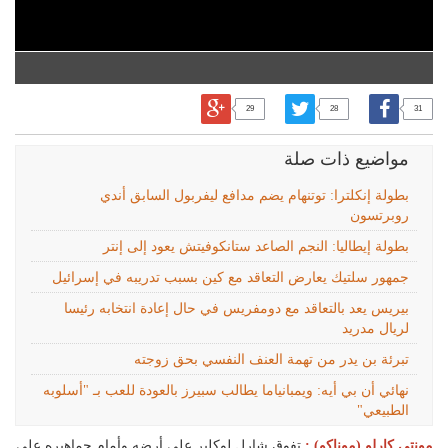
29
28
31
مواضيع ذات صلة
بطولة إنكلترا: توتنهام يضم مدافع ليفربول السابق أندي
روبرتسون
بطولة إيطاليا: النجم الصاعد ستانكوفيتش يعود إلى إنتر
جمهور سلتيك يعارض التعاقد مع كين بسبب تدريبه في إسرائيل
بيريس يعد بالتعاقد مع دومفريس في حال إعادة انتخابه رئيسا
لريال مدريد
تبرئة بن يدر من تهمة العنف النفسي بحق زوجته
نهائي أن بي أيه: ويمبانياما يطالب سبيرز بالعودة للعب بـ "أسلوبه
الطبيعي"
مونتي كارلو (موناكو) :
تفوق شارل لوكلير على أرضه وأمام جماهيره على