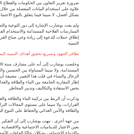
ضرورة تعزيز التعاون بين الحكومات والقطاع ا
علاوة على استخدام البيانات المفصلة من خلال ت
بشكل أفضل، لا سيما فيما يتعلق بالنوع الاجتما
ولم يفت بوشارب الإشارة إلى دور التوعية والت
الممارسات الفلاحية المستدامة والاستخدام الفعا
إطلاق حملات للدعوة إلى زيادة وعي صناع القرا
التنمية.
تظافر الجهود وتسريع تحقيق أهداف التنمية الم
المستدامة، ولا سيما المساواة بين الجنسين وال
الرجال والنساء في قلب هذا التغيير، مضيفة أ
إطار المقاربة الجامعة بين الماء والطاقة والغ
يخص الاستفادة والتكاليف وتدبير المخاطر.
وذكرت أن الربط بين تركيبة الماء والطاقة والغذ
القرارات، ولا سيما على مستوى المجالات الترابي
والطاقة والأمن الغذائي والحفاظ على التنوع ال
من جهة أخرى ، نبهت بوشارب إلى أن التفكير ف
بعين الاعتبار للديناميات الاجتماعية والاقتصادي
والإدماج الاجتماعي يشكلان حاليًا الحلقات الأض