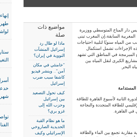
إنهاء
طهرا
مواضيع ذات
يس دار المناخ المتوسطي ووزيرة
لواش
صلة
المغربية السابقة،إن المغرب تبنى
من المياه سنويًا لتلبية احتياجات
ماذا لو طال رد
ذه الإجراءات تشمل استكمال
إسرائيل المنشآت
ستار
يع المبرمجة في المناطق التي تشهد
النووية في إيران؟
التغي
اريع الكبرى لنقل المياه بين
"خامنئي في مكان
ه البحر.
آمن".. وينشر فيديو
كاشفا سبب ضرب
أسرا
إسرائيل
خدعت
المستدامة
كيف تحول التصعيد
شهرة
رة الثانية لأسبوع القاهرة للطاقة
بين إسرائيل
كز الإقليمي للطاقة المتجددة والنجاعة
وحزب الله إلى
 في القاهرة.
غزو بري؟
تواص
ما هو نظام القبة
الفنا
الحديدية الصاروخي
 مقاربة تجمع بين الماء والطاقة
الإسرائيلي وكيف