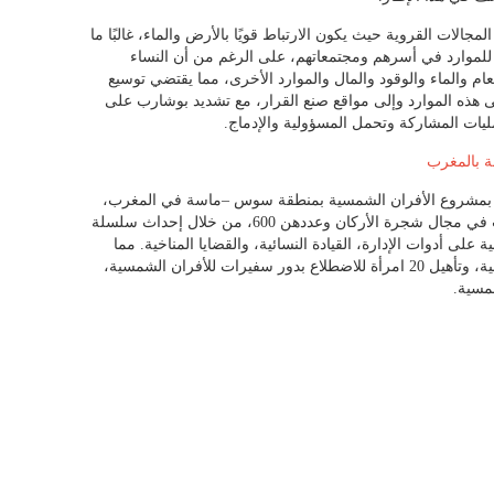
الات القروية حيث يكون الارتباط قويًا بالأرض والماء، غالبًا ما
لموارد في أسرهم ومجتمعاتهم، على الرغم من أن النساء
عام والماء والوقود والمال والموارد الأخرى، مما يقتضي توسيع
هذه الموارد وإلى مواقع صنع القرار، مع تشديد بوشارب على
ليات المشاركة وتحمل المسؤولية والإدماج.
 بالمغرب
 بمشروع الأفران الشمسية بمنطقة سوس –ماسة في المغرب،
كتجربة استهدفت تعزيز قدرات النساء العاملات في مجال شجرة الأركان وعددهن 600، من خلال إحداث سلسلة
فران الشمسية، حيث تم تكوين 30 تعاونية على أدوات الإدارة، القيادة النسائية، والقضايا المناخية. مما
مكن 40 امرأة من إتقان صناعة الأفران الشمسية، وتأهيل 20 امرأة للاضطلاع بدور سفيرات للأفران الشمسية،
شمسية.