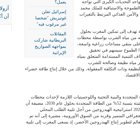
 وأحد التحديات الكبرى التي تواجه
يعمل؟
الطموحة والاستباقية للملك محمد
أزولا
إسرائيل تعلن
الأمن الغذائي المرتبط بالتغيرات
أن أك
غوتيريش "شخصا
غير مرغوب فيه"
ة تهدف إلى تمكين المغرب بحلول
المقاتلات
ثر من 50% من احتياجاته من مياه الشرب بواسطة محطات
البريطانية شاركت
وة على سقي مساحات زراعية واسعة،
بمواجهة الصواريخ
 هذا الطموح سيسهم في تحقيق
الإيرانية
ف التنمية المستدامة المتعلق بمياه
مياه نظيفة وصالحة للشرب
لنظيفة وذات التكلفة المعقولة، وذلك من خلال إنتاج طاقة خضراء
لاقتصاد.
متجددة والبنية التحتية واللوجستيات اللازمة لإحداث محطات
إنتاج الطاقة المتجددة يهدف إلى تحقيق قدرة مثبتة بنسبة 52% من الطاقة المتجددة بحلول عام 2030، مضيفة أن
المملكة المغربية اعتمدت منذ شهر أغسطس 2020 استراتيجية الهيدروجين من أجل تلبية الطلب المحلي
رافي المتميز وقربه من السوق الأوروبية، مشيرة إلى أنه تم
الم لتطوير إنتاج الهيدروجين الأخضر، إذ يسعى المغرب إلى تلبية