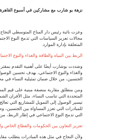
نزهة بو شارب مع مشاركين في أسبوع القاهرة 
وعزت نائبة رئيس دار المناخ المتوسطي النجاح 
مجالات تعزيز السياسات التي تدمج النوع الاج
المتعلقة بإدارة الموارد.
الربط بين المياه والطاقة والغذاء والنوع الاجتم
وشددت بوشارب أيضًا على أهمية التقدم بمقترح
والغذاء والنوع الاجتماعي، بهدف تحسين الوصول 
الجنسين، من خلال ضمان تمثيلية النساء في مجالات
ومن منطلق مقاربة منصفة مبنية على قيم المساو
المتجددة التي تناسب النساء، مثل الأفران ا
تيسير الوصول إلى التمويل للمشاريع التي تعالج ا
للمبادرات التي تعزز المساواة بين الجنسين، وض
التي تدمج النوع الاجتماعي في إطار الربط، من 
تعزيز التعاون بين الحكومات والقطاع الخاص و
ولأن النجاح في مثل هذه المبادرات يتطلب مق