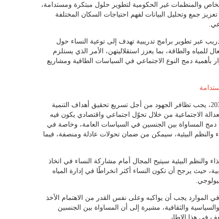
لخاص والمنظمات غير الحكومية لتطوير حلول مبتكرة ومستدامة،
عزيز جمع وتحليل البيانات لفهم احتياجات السكان المختلفة
عي.
دريب عبر تطوير برامج تدريبية تهدف إلى توعية النساء حول
ل للمياه والطاقة، بما يعزز استقلاليتهن، الأمر الذي يستلزم
ر بأهمية دمج النوع الاجتماعي في السياسات الطاقية ومشاريع
ستدامة
وخلصت بوشارب إلى أنه على مشارف سنة 2030، يجب تظافر الجهود من أجل تسريع تحقيق أهداف التنمية
عدالة الاجتماعية من خلال تحوّل اجتماعي واقتصادي يكون فيه
ن دمج المساواة بين الجنسين في السياسات العامة، وخاصة في
ذاء والنظم البيئية، سيمكن من ضمان تحولات عادلة ومنصفة، فيما
اء والنظم البيئية سيتيح المجال أمام مشاركة النساء في اتخاذ
ة، حيث يرجح أن تكون النساء أكثر انخراطًا في إدارة المياه
بيولوجي.
ي الموارد يجب أن يواكبه وعلى نفس القدر من الاهتمام الأخذ
ة والسياسية والثقافية، مشيرة إلى أن المساواة بين الجنسين
عف في هذا الإطار.