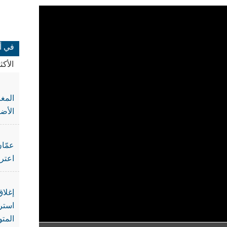
في أ
الأك
المغ
الأضا
عمّان
اعتر
إغلا
استرا
المتو