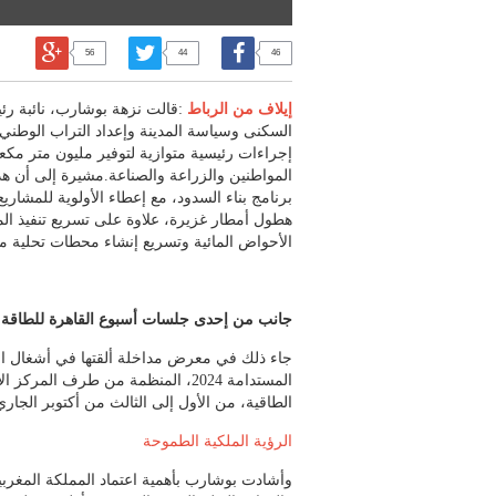
56
44
46
إيلاف من الرباط
:قالت نزهة بوشارب، نائبة رئ
السكنى وسياسة المدينة وإعداد التراب الوطني 
إجراءات رئيسية متوازية لتوفير مليون متر مكعب 
المواطنين والزراعة والصناعة.مشيرة إلى أن ه
برنامج بناء السدود، مع إعطاء الأولوية للمشار
هطول أمطار غزيرة، علاوة على تسريع تنفيذ المش
الأحواض المائية وتسريع إنشاء محطات تحلية ميا
جانب من إحدى جلسات أسبوع القاهرة للطاقة 
جاء ذلك في معرض مداخلة ألقتها في أشغال الدو
المستدامة 2024، المنظمة من طرف المر
الطاقية، من الأول إلى الثالث من أكتوبر الجاري
الرؤية الملكية الطموحة
وأشادت بوشارب بأهمية اعتماد المملكة المغربية