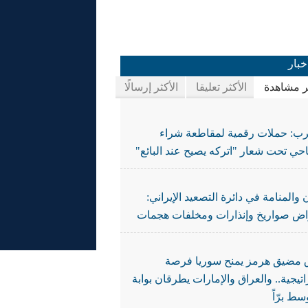
خبار
ثر مشاهدة
الأكثر تعليقا
الأكثر إرسالًا
رب: حملات رقمية لمقاطعة شراء
حي تحت شعار "اتركه يصيح عند البائع"
 والمنامة في دائرة التصعيد الإيراني:
اض صواريخ وإنذارات ومخلفات هجمات
ق مضيق هرمز يمنح سوريا فرصة
تيجية.. والعراق والإمارات يطرقان بوابة
سط برّاً