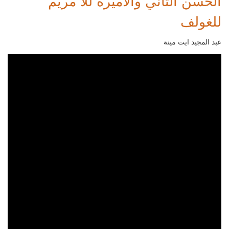
الحسن الثاني والأميرة للا مريم
للغولف
عبد المجيد ايت مينة