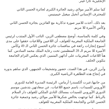
الإنجليزية كارا غينر.
كما سلم الأمير مولاي رشيد الجائزة الكبرى لجائزة الحسن الثاني
للمحترف الإسباني أنخيل ميغيل خيمينيس.
بعد ذلك، أخذت للامير صورة تذكارية مع الفائزين بجائزة الحسن الثاني
وكأس الأميرة للا مريم.
وفي كلمة بالمناسبة، أوضح مصطفى الزين، النائب الأول المنتدب لرئيس
الجامعة الملكية المغربية للغولف، أن اللاعبين واللاعبات حققوا على مدى
أسبوع إنجازات رائعة في منافسات جائزة الحسن الثاني الـ 49 وكأس
الأميرة للا مريم الـ 28 المنظمتين تحت رعاية الملك محمد السادس. كما
هنأ اللاعبات المغربيات على أدائهن المتميز، الذي يعكس التزام الجامعة
بتكوين الخلف.
وأبرز الزين، في هذا الصدد، حضور وتشجيعات الجمهور، الذي ساهم بدوره
في إنجاح هذه التظاهرة الرياضية الكبرى.
من جانبها،عبرت ألكسندرا أرماس، الرئيسة المديرة العامة للدوري
الأوروبي للسيدات، باسم جميع اللاعبات، عن سعادتهن بتدشين موسم
الدوري الأوروبي للسيدات بمسالك النادي الملكي للغولف دار السلام
بالرباط. كما توجهت بخالص شكرها للأمير مولاي رشيد وجمعية جائزة
الحسن الثاني والجامعة الملكية المغربية للغولف.