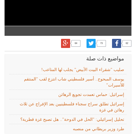
64
73
62
مواضيع ذات صلة
صليب "شقراء البيت الأبيض" يجلب لها المتاعب!
يوسف المبحوح.. أسير فلسطيني شاب انتزع لقب "المنتقم
للأسيرات"
إسرائيل: حماس تعمدت تجويع الرهائن
إسرائيل تطلق سراح سجناء فلسطينيين بعد الإفراج عن ثلاث
رهائن في غزة
تحليل إسرائيلي: "الحل في الدوحة".. هل تصبح غزة قطرية؟
طرد وزير بريطاني من منصبه