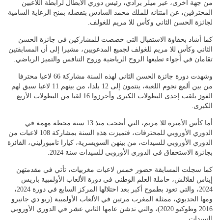
من جهة أخرى، عبر ميلر برادي، رئيس دوري الأبطال لرابطة اللاعبين
المحترفين، عن امتنانه للملك محمد السادس بتفضله بمنح الرعاية السامية
لجائزة الحسن الثاني وكأس للا مريم للغولف.
كما أشاد بحفاوة الاستقبال التي خصصت للمشاركين في جائزة الحسن
الثاني وكأس للا مريم للغولف لجميع المدعويين، مشيرا إلى أن المسابقتين
تقامان في أجواء تطبعها الروح الرياضية وروح التنافس والتميز الرياضي.
وشهدت دورة جائزة الحسن الثاني لهذه السنة مشاركة 66 لاعبا محترفا
من بين ألمع نجوم اللعبة، ينتمون إلى 12 بلدا، من بينهم 11 لاعبا سبق لهم
الفوز بلقب إحدى البطولات الكبرى وأحرزوا 16 لقبا من البطولات الأربع
الكبرى.
أما كأس الأميرة للا مريم، التي أضحت منذ 13 سنة محطة مهمة في
الدوري الأوروبي للمحترفات، فتميزت هذه السنة بمشاركة 108 لاعبات من
الدوري الأوروبي للسيدات، من بينهن السويسرية، كيارا تامبورليني، الفائزة
بجائزة الاستحقاق في الدوري الأوروبي للسيدات سنة 2024.
كما سجلت المسابقة حضور خمس لاعبات مغربيات، تأتي في مقدمتهن
إيناس لقلالش، حاملة العلم الوطني في دورة الألعاب الأولمبية باريس
2024، والتي تعود بطموح أكبر بعد احتلالها المركز السابع في دورة 2024،
ومها الحديوي، ممثلة المغرب مرتين في الألعاب الأولمبية (ريو دي جانيرو
2016 وطوكيو 2020)، والتي تدشن عامها الثاني عشر في الدوري الأوروبي
للسيدات.