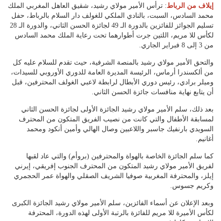
إيلاف من الرباط
: ترأس الأمير مولاي رشيد، شقيق العاهل المغربي الملك
محمد السادس، السبت، بالنادي الملكي للغولف دار السلام بالرباط، حفل
تسليم الجوائز للفائزين بالدورة الـ 49 لجائزة الحسن الثاني، والدورة الـ 28
لكأس للا مريم، اللتين جرت أطوارهما تحت رعاية الملك محمد السادس
من 3 إلى 8 فبراير الجاري.
والتحق الأمير مولاي رشيد بالمنصة الشرفية، حيث تقدم للسلام عليه كل
من ألكسندرا أرماس، الرئيسة المديرة العامة للدوري الأوروبي للسيدات،
وميلر برادي، رئيس دوري الأبطال لرابطة لاعبي الغولف المحترفين، قبل
أن يتابع نهاية منافسات جائزة الحسن الثاني.
بعد ذلك، سلم الأمير مولاي رشيد الجائزة الأولى لجائزة الحسن الثاني
لمسابقة الأطفال والتي كانت من نصيب الفريق المتكون من المحترف
السويدي بارنفيك جاسبر واللاعبين وصال الهالي وأمين أنكود ومحمد
أغانيم.
كما سلم الجائزة الخاصة بالهواة والمحترفين (بروأم) والتي عاد لقبها
لفريق الأمير مولاي رشيد المتكون من المحترف الجنوب إفريقي، إيرني
إيلز، والمحترفة المغربية صوفيا الشريف الصقلي والهواة عمر الحجمري
وكريم جسوس.
وبعد الإعلان عن أسماء الفائزين، سلم الأمير مولاي رشيد الجائزة الكبرى
لكأس الأميرة للا مريم للفائزة بالرتبة الأولى لهذه الدورة، المحترفة