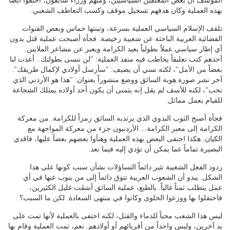
المؤسف أنَّ بعض المعلقين السياسيين، ومنهم وزراء سابقون، احتفوا أيضاً
بهذه العملية وكان هدفهم تسجيل موقف وكسب التعاطف الشعبي.
تلقف الإسلام السياسي العملية بسرعة، وتبنتها حماس وبعض القنوات
الفضائية العربية الباحثة عن شعبية رخيصة. فجأة أصبحت عملية قتل بدون
أي إطار سياسي عملاً بطولياً يعيد الكرامة ويعبر عن مشاعر الملايين.
أحدهم كتب تعليقاً يخاطب فيه منفذ العملية: "لن ننسى بطولتك.. أعدت لنا
بعضاً من الأمل"، لكنه نسي أن يضيف: "سأرسل أولادي لإكمال طريقك".
آخر نشر صورة هوية السائق ووضع منشوراً بعنوان: "هذا هو الأردني الذي
نحب"، لكنه للأسف لم يقل إنه يتمنى أن يكون أحد أولاده يمتلك الشجاعة
للقيام بعمل مماثل.
فجأة أصبح الثوب البدوي الذي يرتديه السائق رمزاً للكرامة. من معركة
الكرامة إلى معبر الكرامة... الأردنيون جزء من معركة المواجهة مع
الكيان. هكذا احتفى البعض بهذه العملية وهنأوا بعضهم بعضاً عليها، فاقدي
البصيرة تماماً عما يمكن أن تؤدي إليه فيما بعد.
ردود الفعل الشعبية تثير دائماً التساؤلات بشأن سبب كونها على هذا
الشكل. يبدو أن الشعوب العربية تتوق دائماً إلى من ينوب عنها في أي
عمل يتطلب ثمناً غالياً. بالطبع، عملية السائق أشفَت غليل الكثيرين،
فاحتفلوا بها ووزعوا الحلوى وكانوا في منتهى السعادة. لكن ما السبب؟
ليس هذا الشعب محباً للدماء والقتل، لكنه احتفى بالعملية لأنها تمت على
يد آخرين، وليس واحداً من أقربائهم أو أولادهم. نعم، تمت العملية وقام بها