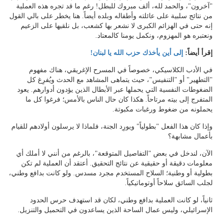
"آخرون"، والحمد لله، ألف مبروك للبطل! رغم ما قد تجره هذه العملية
من نتائج سلبية على عائلته وأطفاله وبلده أيضاً. هنا يخطر على بالي القول
إنه حتى في الهزائم الكبرى لا نشعر بها كشعب، بل نلقيها على الزعيم
ونعتبره هو المهزوم، ونكمل يومنا كالمعتاد.
إقرأ أيضاً:
إلى أين يأخذك حزب الله يا لبنان!
في الأدب الكلاسيكي، خصوصاً في المسرح الإغريقي، هناك مفهوم
"التطهير" أو "التنفيس"، حيث يتماهى المشاهد مع الحدث ويُفرِغ كل
الضغوطات النفسية التي يحملها عبر الأبطال الذين يؤدون أدوارهم. يعود
المتفرج إلى بيته مرتاحاً. هكذا كان حال الناس بالأمس؛ فرغوا كل ما
يحملونه من ضغوط ورغبات مكبوتة.
وإذا كان هذا الفعل "بطولياً" ويورِد الجنة، فلماذا لا يرسلون أولادهم للقيام
بأعمال مشابهة؟
الآن، لندخل في بعض "التفاصيل المتوقعة"، بالرغم من أنني لا أملك أي
معلومات دقيقة أو حقيقية عن نتائج التحقيق. أعتقد أن العملية لم تكن
بطولية أو وطنية؛ السلاح المستخدم مجرد مسدس. ولو كانت بدافع وطني،
لجلب السائق سلاحاً أوتوماتيكياً.
ثانياً، لو كانت العملية بدافع وطني، لكان قد استهدف حرس الحدود
الإسرائيلي، وليس عمال الساحة الذين يساعدون في التحميل والتنزيل.