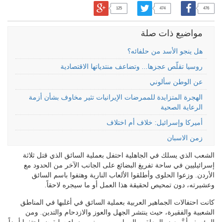
125
474
476
مواضيع ذات صلة
هل ينجو الأسد من حلفائه؟
روسيا تقلّص عجزها... وتضاعف منتدياتها الاقتصادية
عن الوطن سألوني
الهجرة المتزايدة للممرضات الإيرانيات تثير مخاوف بشأن أزمة
الرعاية الصحية
أميركا وإسرائيل: خلاف أم اختلاف
زمن الاسبان
الشعب الذي يسلك في الجاهلية احتفل بعملية السائق الذي قتل ثلاثة
إسرائيليين في ساحة تفريغ البضائع على الجانب الآخر من الحدود مع
الأردن. وزعوا الحلوى وأطلقوا الألعاب النارية وهتفوا باسم السائق
وعشيرته، دون تمحيص لحقيقة هذا العمل أو ما سيجره لاحقاً.
كانت احتفالات الجماهير العربية بعملية السائق في أغلبها في المناطق
الشعبية والفقيرة، حيث ينتشر الجهل والعوز والازدحام والتدين. ومن