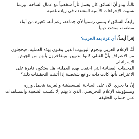
ثالثاً، يبدو أنَّ السائق كان يحمل ثأراً شخصياً مع عمال الساحة، وربما
تسببت الإجراءات الأمنية المشددة في زيادة غضبه.
رابعاً، السائق لا ينتمي رسمياً لأي جماعة، رغم أنه، كغيره من أبناء
منطقته، متشدد دينياً.
إقرأ أيضاً:
أي غزة بعد الحرب؟
أمَّا الإعلام العربي ونجوم اليوتيوب الذين يتغنون بهذه العملية، فيخجلون
من الاعتراف بأنَّ القتلى كانوا مدنيين، ويتفاخرون بأنهم من الجيش
الإسرائيلي.
المحطات الفضائية التي احتفت بهذه العملية، هل ستكون قادرة على
الاعتراف بأنها كانت ذات دوافع شخصية إذا أثبتت التحقيقات ذلك؟
إنَّ ما يجري الآن على الساحة الفلسطينية والعربية يتحمل وزره
ومسؤوليته الإعلام التحريضي، الذي لا يهتم إلا بكسب الشعبية والمشاهدات
على حساب الحقيقة.