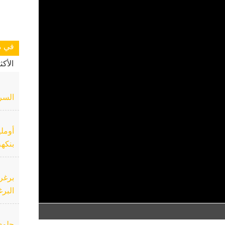
في م
الأك
السر
أوملي
بنكهة
برغر 
البرغ
حلوى