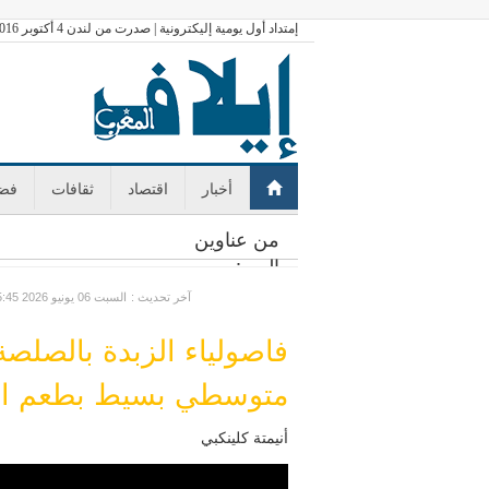
إمتداد أول يومية إليكترونية | صدرت من لندن 4 أكتوبر 2016
أخبار
اقتصاد
ثقافات
فضا
من عناوين
اليوم:
: آخر تحديث
GMT السبت 06 يونيو 2026 15:45
فاصولياء الزبدة بالصلص
متوسطي بسيط بطعم اس
أنيمتة كلينكبي