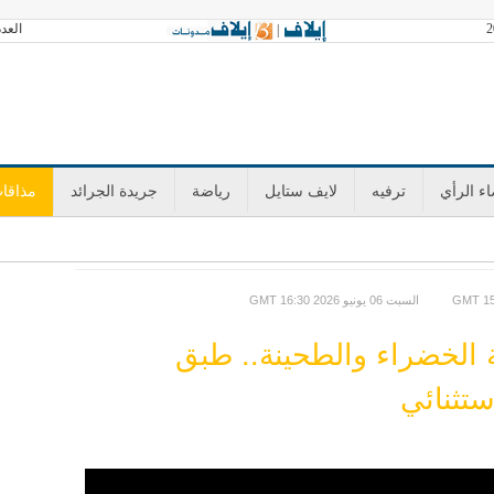
العدد 3602 الجمعة 07 أغسطس 2026 آخر تح
|
ء الرأي
ترفيه
لايف ستايل
رياضة
جريدة الجرائد
مذاقا
GMT السبت 06 يونيو 2026 16:30
ة الخضراء والطحينة.. طبق
تثنائي