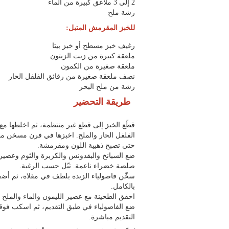
2 إلى 3 ملاعق كبيرة من الماء
رشة ملح
للخبز المقرمش المتبل:
رغيف خبز مسطح أو خبز بيتا
ملعقة كبيرة من زيت الزيتون
ملعقة صغيرة من الكمون
نصف ملعقة صغيرة من رقائق الفلفل الحار
رشة من ملح البحر
طريقة التحضير
قطّع الخبز إلى قطع غير منتظمة، ثم اخلطها مع
حتى تصبح ذهبية اللون ومقرمشة.
ضع السبانخ والبقدونس والكزبرة والثوم وعصير
صلصة خضراء ناعمة. تبّل حسب الرغبة.
سخّن فاصولياء الزبدة بلطف في مقلاة، ثم أض
بالكامل.
اخفق الطحينة مع عصير الليمون والماء والمل
ضع الفاصولياء في طبق التقديم، ثم اسكب فوقها
التقديم مباشرة.