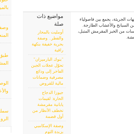
بالمي
مواضيع ذات
ات الجريئة، يجمع بين فاصولياء
صلة
ن السبانخ والأعشاب الطازجة.
وصفة 
سات من الخبز المقرمش المتبل،
أومليت بالمحار
المن
شة.
والفطر.. وصفة
بحرية خفيفة بنكهة
راقية
طبق 
"بنوك البارميزان"
المش
تحوّل عجلات الجبن
الفاخر إلى ودائع
مصرفية وضمانات
الوصف
مالية للقروض
والأ
جيوزا الدجاج
الحارة: لقيمات
يابانية مقرمشة
تخطف الأنظار من
سمك ا
أول قضمة
الرو
وصفة الإسكامبي
بزبدة الثوم