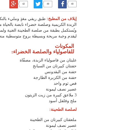
42
49
40
إيلاف من المطبخ:
طبق ريفي مغذٍ ومليء بالنكه
الزبدة الكريمية وصلصة خضراء نابضة بالحياة م
ويُستكمل بطبقة من صلصة الطحينة الغنية ولم
ليقدم وجبة مريحة وبسيطة بروح متوسطية منع
المكونات
للفاصولياء والصلصة الخضراء:
علبتان من فاصولياء الزبدة، مصفّاة
حفنتان كبيرتان من السبانخ
حفنة من البقدونس
حفنة من الكزبرة الطازجة
فص ثوم واحد
عصير نصف ليمونة
3 ملاعق كبيرة من زيت الزيتون
ملح وفلفل أسود
لصلصة الطحينة:
ملعقتان كبيرتان من الطحينة
عصير نصف ليمونة