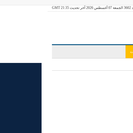
ديث GMT 21:35
ت