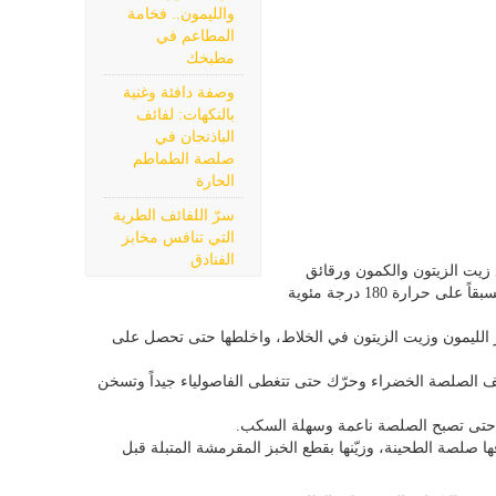
والليمون.. فخامة
المطاعم في
مطبخك
وصفة دافئة وغنية
بالنكهات: لفائف
الباذنجان في
صلصة الطماطم
الحارة
سرّ اللفائف الطرية
التي تنافس مخابز
الفنادق
 زيت الزيتون والكمون ورقائق
الفلفل الحار والملح. اخبزها في فرن مسخن مسبقاً على حرارة 180 درجة مئوية
 الليمون وزيت الزيتون في الخلاط، واخلطها حتى تحصل على
ف الصلصة الخضراء وحرّك حتى تتغطى الفاصولياء جيداً وتسخن
ح حتى تصبح الصلصة ناعمة وسهلة السكب.
 صلصة الطحينة، وزيّنها بقطع الخبز المقرمشة المتبلة قبل