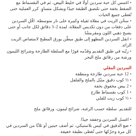
• اغمس كل حبة سردين أولًا في خليط البيض، ثم في البقسماط مع
الضغط بخفة حتى تلتصق الطبقة جيدًا وبشكل متساوٍ. كرر العملية حتى
تُغطى جميع الحبات.
• سخّن الزيت في مقلاة ثقيلة وكبيرة على نار متوسطة. اقْلِ السردين
على دفعات من دون تكديس المقلاة، لمدة 2–3 دقائق لكل جانب أو حتى
يصبح ذهبي اللون ومقرمشًا.
• انقل السردين المطهو إلى طبق مبطّن بورق المطبخ لامتصاص الزيت
الزائد.
• رتّبه في طبق التقديم وقدّمه فورًا مع السلطة الطازجة وشرائح الليمون
ورشة من رقائق ملح البحر.
السردين المقلي
• 12 حبة سردين طازجة ومنظفة
• ½ كوب دقيق متبّل بالملح والفلفل
• 2 بيض مخفوق بخفة
• 1 كوب بقسماط طازج
• ½ كوب زيت للقلي
للتقديم: سلطة حسب الرغبة، شرائح ليمون، ورقائق ملح
• اغسل السردين وجففه جيدًا.
• ضع الدقيق في كيس بلاستيكي، ثم أضف حبتين أو ثلاثًا من السردين في
كل مرة وحرّكها حتى تُغطى بطبقة خفيفة.