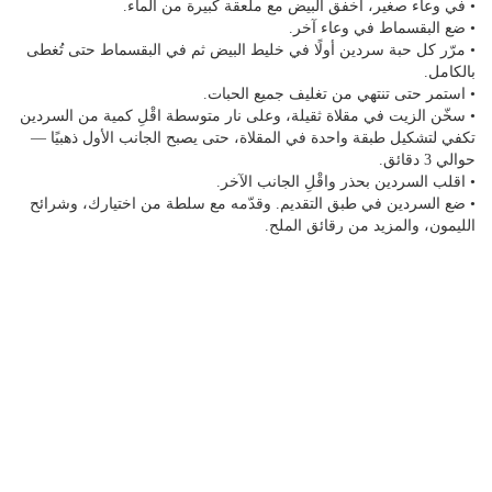
• في وعاء صغير، اخفق البيض مع ملعقة كبيرة من الماء.
• ضع البقسماط في وعاء آخر.
• مرّر كل حبة سردين أولًا في خليط البيض ثم في البقسماط حتى تُغطى
بالكامل.
• استمر حتى تنتهي من تغليف جميع الحبات.
• سخّن الزيت في مقلاة ثقيلة، وعلى نار متوسطة اقْلِ كمية من السردين
تكفي لتشكيل طبقة واحدة في المقلاة، حتى يصبح الجانب الأول ذهبيًا —
حوالي 3 دقائق.
• اقلب السردين بحذر واقْلِ الجانب الآخر.
• ضع السردين في طبق التقديم. وقدّمه مع سلطة من اختيارك، وشرائح
الليمون، والمزيد من رقائق الملح.