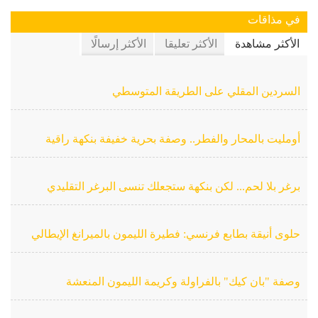
في مذاقات
الأكثر مشاهدة
الأكثر تعليقا
الأكثر إرسالًا
السردين المقلي على الطريقة المتوسطي
أومليت بالمحار والفطر.. وصفة بحرية خفيفة بنكهة راقية
برغر بلا لحم... لكن بنكهة ستجعلك تنسى البرغر التقليدي
حلوى أنيقة بطابع فرنسي: فطيرة الليمون بالميرانغ الإيطالي
وصفة "بان كيك" بالفراولة وكريمة الليمون المنعشة