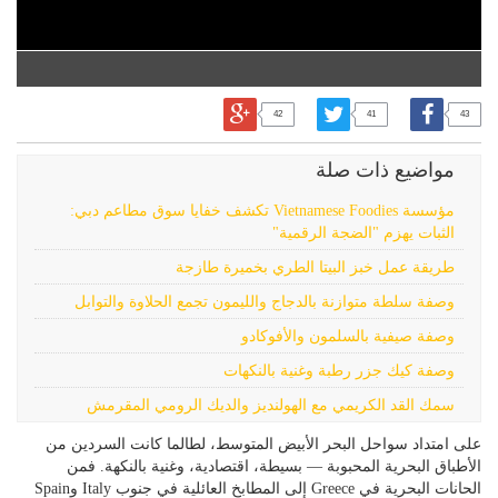
42
41
43
مواضيع ذات صلة
مؤسسة Vietnamese Foodies تكشف خفايا سوق مطاعم دبي:
الثبات يهزم "الضجة الرقمية"
طريقة عمل خبز البيتا الطري بخميرة طازجة
وصفة سلطة متوازنة بالدجاج والليمون تجمع الحلاوة والتوابل
وصفة صيفية بالسلمون والأفوكادو
وصفة كيك جزر رطبة وغنية بالنكهات
سمك القد الكريمي مع الهولنديز والديك الرومي المقرمش
على امتداد سواحل البحر الأبيض المتوسط، لطالما كانت السردين من
الأطباق البحرية المحبوبة — بسيطة، اقتصادية، وغنية بالنكهة. فمن
الحانات البحرية في Greece إلى المطابخ العائلية في جنوب Italy وSpain