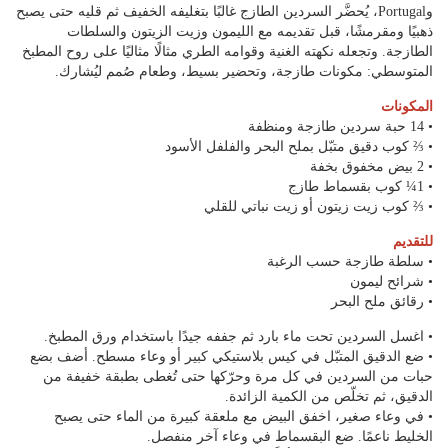
وPortugal، يُحضَّر السردين الطازج غالبًا بتغليفه الخفيف ثم قليه حتى يصبح
ذهبيًا ومقرمشًا، قبل تقديمه مع الليمون وزيت الزيتون والسلطات
الطازجة. وتجعله نكهته الغنية وقوامه الطري مثالًا مثاليًا على روح المطبخ
المتوسطي: مكونات طازجة، وتحضير بسيط، وطعام صُمم ليُشارك.
المكونات
• 14 حبة سردين طازجة ومنظفة
• ⅔ كوب دقيق متبّل بملح البحر والفلفل الأسود
• 2 بيض مخفوق بخفة
• 1¼ كوب بقسماط طازج
• ⅔ كوب زيت زيتون أو زيت نباتي للقلي
للتقديم
• سلطة طازجة حسب الرغبة
• شرائح ليمون
• رقائق ملح البحر
• اغسل السردين تحت ماء بارد ثم جففه جيدًا باستخدام ورق المطبخ.
• ضع الدقيق المتبّل في كيس بلاستيكي كبير أو وعاء مسطح. أضف بضع
حبات من السردين في كل مرة وحرّكها حتى تُغطى بطبقة خفيفة من
الدقيق، ثم تخلّص من الكمية الزائدة.
• في وعاء صغير، اخفق البيض مع ملعقة كبيرة من الماء حتى يصبح
الخليط ناعمًا. ضع البقسماط في وعاء آخر منفصل.