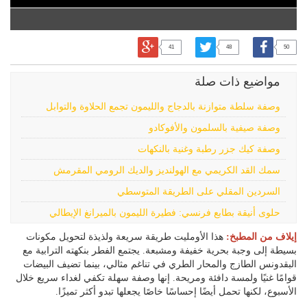
41
48
50
مواضيع ذات صلة
وصفة سلطة متوازنة بالدجاج والليمون تجمع الحلاوة والتوابل
وصفة صيفية بالسلمون والأفوكادو
وصفة كيك جزر رطبة وغنية بالنكهات
سمك القد الكريمي مع الهولنديز والديك الرومي المقرمش
السردين المقلي على الطريقة المتوسطي
حلوى أنيقة بطابع فرنسي: فطيرة الليمون بالميرانغ الإيطالي
إيلاف من المطبخ:
هذا الأومليت طريقة سريعة ولذيذة لتحويل مكونات
بسيطة إلى وجبة بحرية خفيفة ومشبعة. يجتمع الفطر بنكهته الترابية مع
البقدونس الطازج والمحار الطري في تناغم مثالي، بينما تضيف البيضات
قوامًا غنيًا ولمسة دافئة ومريحة. إنها وصفة سهلة تكفي لغداء سريع خلال
الأسبوع، لكنها تحمل أيضًا إحساسًا خاصًا يجعلها تبدو أكثر تميزًا.