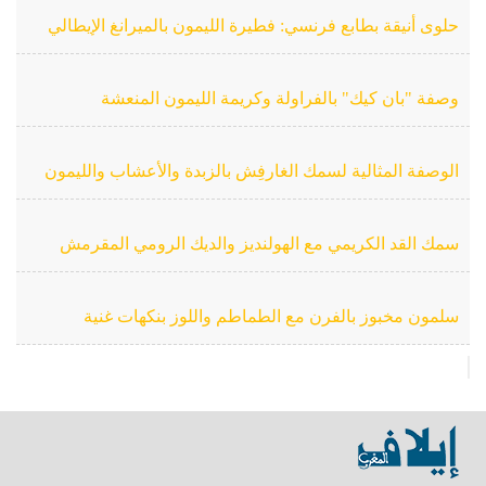
حلوى أنيقة بطابع فرنسي: فطيرة الليمون بالميرانغ الإيطالي
وصفة "بان كيك" بالفراولة وكريمة الليمون المنعشة
الوصفة المثالية لسمك الغارفِش بالزبدة والأعشاب والليمون
سمك القد الكريمي مع الهولنديز والديك الرومي المقرمش
سلمون مخبوز بالفرن مع الطماطم واللوز بنكهات غنية