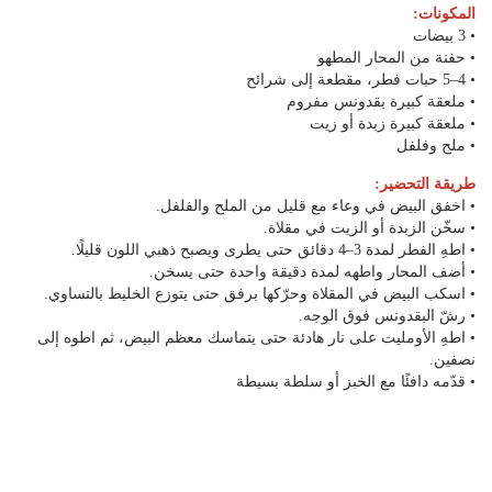
المكونات:
• 3 بيضات
• حفنة من المحار المطهو
• 4–5 حبات فطر، مقطعة إلى شرائح
• ملعقة كبيرة بقدونس مفروم
• ملعقة كبيرة زبدة أو زيت
• ملح وفلفل
طريقة التحضير:
• اخفق البيض في وعاء مع قليل من الملح والفلفل.
• سخّن الزبدة أو الزيت في مقلاة.
• اطهِ الفطر لمدة 3–4 دقائق حتى يطرى ويصبح ذهبي اللون قليلًا.
• أضف المحار واطهه لمدة دقيقة واحدة حتى يسخن.
• اسكب البيض في المقلاة وحرّكها برفق حتى يتوزع الخليط بالتساوي.
• رشّ البقدونس فوق الوجه.
• اطهِ الأومليت على نار هادئة حتى يتماسك معظم البيض، ثم اطوه إلى
نصفين.
• قدّمه دافئًا مع الخبز أو سلطة بسيطة