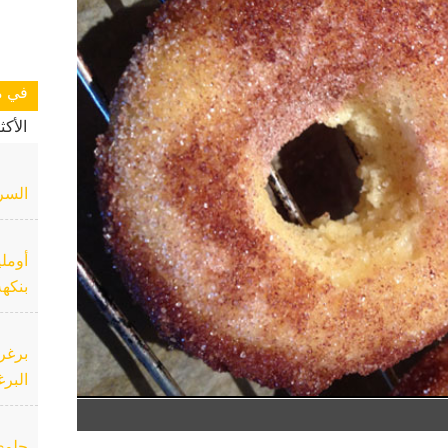
في م
الأك
السر
أوملي
بنكهة
برغر 
البرغ
حلوى