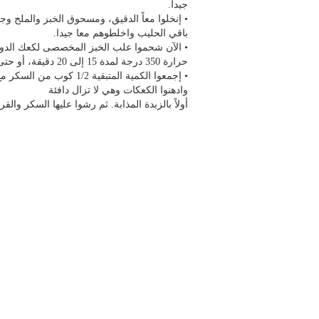
جيداً.
• إنخلوا معاً الدقيق، ومسحوق الخبز والملح و
باقي الحليب واخلطوهم معا جيدا.
حرارة 350 درجة لمدة 15 إلى 20 دقيقة، أو حتى تصبِح الكعكات ذهبية.
وادهنوا الكعكات وهي لا تزال دافئة
أولاً بالزبدة المذابة. ثم رشوا عليها السكر والقر