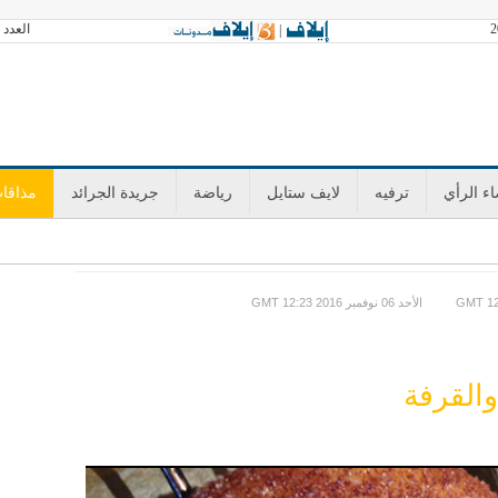
العدد 3601 الخميس 06 أغسطس 2026 آخر تحديث GMT 19:35
|
ء الرأي
ترفيه
لايف ستايل
رياضة
جريدة الجرائد
مذاقا
GMT الأحد 06 نوفمبر 2016 12:23
القرفة