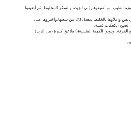
جوزة الطيب. ثم أضيفوهم إلى الزبدة والسكر المخلوط. ثم أضيفوا
• الآن شحموا علب الخبز المخصصى لكعك الدوناتس واملأوها بالخليط بمعدل 2/3 من سعتها.واخبزوها على
• إجمعوا الكمية المتبقية 1/2 كوب من السكر مع القرفة. وذوبوا الكمية المتبقية(6 ملاعق كبيرة) من الزبدة.
فة.