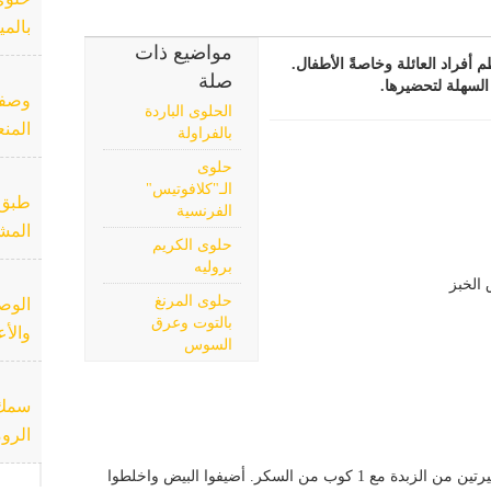
بالمي
مواضيع ذات
أفراد العائلة وخاصةً الأطفال.
صلة
السهلة لتحضيرها.
وصفة 
الحلوى الباردة
المن
بالفراولة
حلوى
الـ"كلافوتيس"
طبق 
الفرنسية
المش
حلوى الكريم
بروليه
حلوى المرنغ
الوصف
بالتوت وعرق
والأ
السوس
سمك ا
الرو
• إمزجوا 1/2 كوب من الحليب مع 2 ملعقتين كبيرتين من الزبدة مع 1 كوب من السكر. أضيفوا البيض واخلطوا