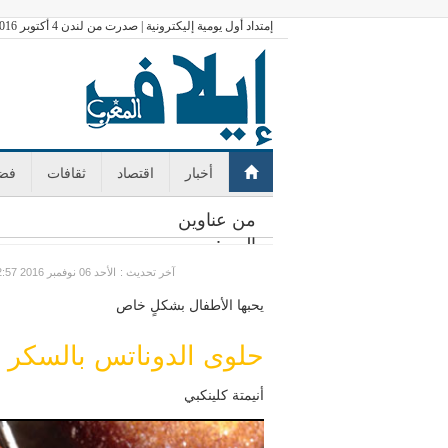
إمتداد أول يومية إليكترونية | صدرت من لندن 4 أكتوبر 2016
أخبار
اقتصاد
ثقافات
فضا
من عناوين
اليوم:
: آخر تحديث
GMT الأحد 06 نوفمبر 2016 12:57
يحبها الأطفال بشكلٍ خاص
حلوى الدوناتس بالسكر و
أنيمتة كلينكبي