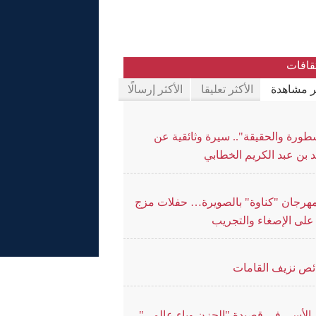
قافات
ثر مشاهدة
الأكثر تعليقا
الأكثر إرسالًا
طورة والحقيقة".. سيرة وثائقية عن
 بن عبد الكريم الخطابي
هرجان "كناوة" بالصويرة… حفلات مزج
على الإصغاء والتجريب
ص نزيف القامات
م الأسى في قصيدة "الحزن وباء عالمي"