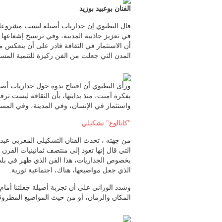
الفنان بوعبيد بوزيد
قال البطيوي إن جداريات أصيلة ليست مشروعا
في تعزيز جاذبية المدينة، وفي ترسيخ إشعاعها 
أن الاستثمار في الثقافة قادر على أن ينعكس م
المدن التي جعلت من الفن ركيزة للتنمية المست
ورأى البطيوي أن افتتاح ندوة حول جداريات أصي
بفكرة آمنت، منذ بدايتها، بأن الثقافة ليست ترف
واستثمار في الإنسان، وفي المدينة، وفي المست
"كاتالوغ" تشكيلي
من جهته ، تحدث الفنان التشكيلي المغربي عبد 
التي قال إنها تعود إلى منتصف ثمانينيات القر
بخصوص الجداريات، هذا الفن الذي ظهر في بلدا
الذي جعل مواضيعها، هناك، اجتماعية ثورية.
وشدد الوزاني على أن تجربة أصيلة جعلتنا أمام
المكان والزمان، أو من حيث المواضيع المطروق