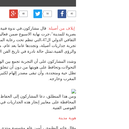
48
56
40
إيلاف من أصيلة:
قال مشاركون،في ندوة فنية 
بصرية للمدينة"،جرت نهاية الاسبوع ضمن فعالي
الثقافي الدولي ال47،التي تنظم تح
تجربة جداريات أصيلة، وتجددها عاما بعد عام، م
والرؤى الفنية،تمثل حالة نادرة في تاريخ الفن 
وشدد المشاركون على أن التجربة تجمع بين الوف
التحولات،وتحافظ على هويتها من دون أن تنغل
تظل حية ومتجددة، وأن تبقى مصدر إلهام لكثير 
المغرب وخارجه.
ومن هذا المنطلق، دعا المشاركون إلى الحفاظ
المحافظة على معايير إنجاز هذه الجداريات في
الفوضى الفنية.
هوية مدينة
وقال حاتم البطيوي ، أمين عام مؤسسة منتدى 