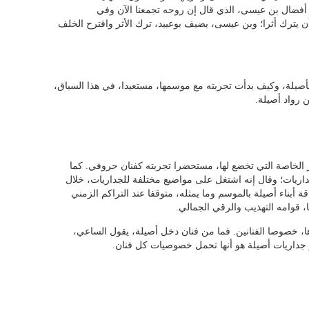
أفضال بن عيسى، الذي قال إن روحه تجمعنا الآن وفي
 يترك أثرا؛ وبن عيسى، يضيف بوعبيد، ترك الأثر واقترح الخلف
أصيلة، وكيف بدأت تجربته مع موسمها، مستعيدا، في هذا السياق،
 رواد أصيلة.
ر الخاصة التي تخضع لها، مستحضرا تجربته كفنان حروفي. كما
اريات؛ وقال إنه اشتغل على مواضيع مختلفة للجداريات، خلال
أبناء أصيلة بالموسم وما يمثله، متوقفا عند التراكم الزمني
، قوامه التهذيب والرقي الجمالي.
ا، خصوصا الفنانين. فما من فنان دخل أصيلة، يقول الساعي،
ميز جداريات أصيلة هو أنها تحمل خصوصيات كل فنان.