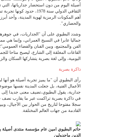
أصيلة اليوم من دون استحضار جدارياتها، التي 
الثقافي الدولي سنة 1978، حدود
أهم المكونات الرمزية لهوية المدينة، وأحد أبر
والحضاري".
وشدد البطيوي على أن "الجداريات، في جوهرها، 
جماليا عابرا في النسيج العمراني، وإنما هي مما
الفن والمجتمع، وبين الفنان والفضاء العمومي"؛
القاعات المغلقة إلى الشارع، ليصبح متاحا للجم
اليومية، وإلى لغة بصرية يتشاركها السكان والز
ذاكرة بصرية
رأى البطيوي أن "ما يميز تجربة أصيلة هو أنها 
الأعمال الفنية، بل جعلت المدينة نفسها موضوعا
جدارية، يقول البطيوي،تضيف معنى جديدا إلى 
في ذاكرة بصرية تراكمت عبر ما يقارب نصف ق
سجلا مفتوحا لتاريخ من الحوار بين الأجيال، وبي
القادمة من جهات العالم المختلفة.
حاتم البطيوي امين عام مؤسسة منتدى أصيلة يتح
الدين ماجدولين