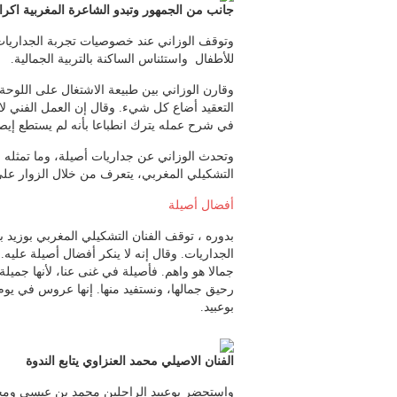
جانب من الجمهور وتبدو الشاعرة المغربية اكرام
وتوقف الوزاني عند خصوصيات تجربة الجداريات ف
للأطفال واستئناس الساكنة بالتربية الجمالية.
وقارن الوزاني بين طبيعة الاشتغال على اللوحة
التعقيد أضاع كل شيء. وقال إن العمل الفني لا
في شرح عمله يترك انطباعا بأنه لم يستطع إيص
وتحدث الوزاني عن جداريات أصيلة، وما تمثله با
التشكيلي المغربي، يتعرف من خلال الزوار على
أفضال أصيلة
بدوره ، توقف الفنان التشكيلي المغربي بوزيد
الجداريات. وقال إنه لا ينكر أفضال أصيلة عليه
جمالا هو واهم. فأصيلة في غنى عنا، لأنها جم
رحيق جمالها، ونستفيد منها. إنها عروس في يوم 
بوعبيد.
الفنان الاصيلي محمد العنزاوي يتابع الندوة
واستحضر بوعبيد الراحلين محمد بن عيسى ومحم