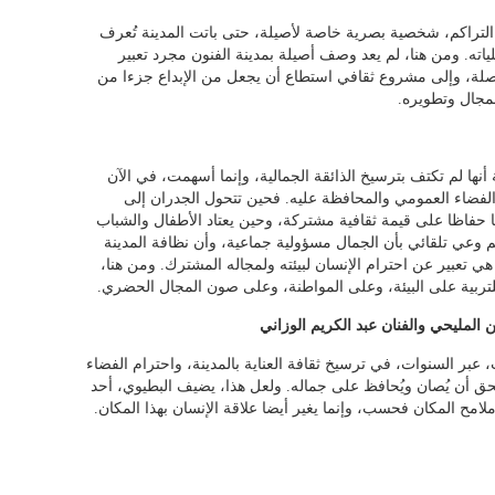
التراكم، شخصية بصرية خاصة لأصيلة، حتى باتت المدينة تُعرف
اته. ومن هنا، لم يعد وصف أصيلة بمدينة الفنون مجرد تعبير
صلة، وإلى مشروع ثقافي استطاع أن يجعل من الإبداع جزءا من
المجال وتطويره.
أنها لم تكتف بترسيخ الذائقة الجمالية، وإنما أسهمت، في الآن
لفضاء العمومي والمحافظة عليه. فحين تتحول الجدران إلى
 حفاظا على قيمة ثقافية مشتركة، وحين يعتاد الأطفال والشباب
 وعي تلقائي بأن الجمال مسؤولية جماعية، وأن نظافة المدينة
 تعبير عن احترام الإنسان لبيئته ولمجاله المشترك. ومن هنا،
لتربية على البيئة، وعلى المواطنة، وعلى صون المجال الحضري.
المليحي والفنان عبد الكريم الوزاني
بر السنوات، في ترسيخ ثقافة العناية بالمدينة، واحترام الفضاء
تحق أن يُصان ويُحافظ على جماله. ولعل هذا، يضيف البطيوي، أحد
لامح المكان فحسب، وإنما يغير أيضا علاقة الإنسان بهذا المكان.