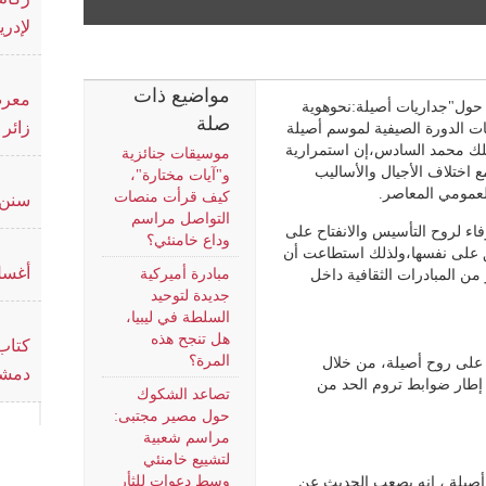
لإدر
مواضيع ذات
معرض
حول"جداريات أصيلة:نحوهوية
صلة
زائر
ات الدورة الصيفية لموسم أصيلة
ت رعاية الملك محمد السادس،إن استمرارية
موسيقات جنائزية
ع اختلاف الأجيال والأساليب
و"آيات مختارة"،
العمومي المعاصر.
كيف قرأت منصات
سنن 
التواصل مراسم
اء لروح التأسيس والانفتاح على
وداع خامنئي؟
ق على نفسها،ولذلك استطاعت أن
أغسل
مبادرة أميركية
من المبادرات الثقافية داخل
جديدة لتوحيد
السلطة في ليبيا،
هل تنجح هذه
كتاب 
المرة؟
 على روح أصيلة، من خلال
دمشق
 إطار ضوابط تروم الحد من
تصاعد الشكوك
حول مصير مجتبى:
مراسم شعبية
لتشييع خامنئي
وسط دعوات للثأر
أصيلة ، إنه يصعب الحديث عن