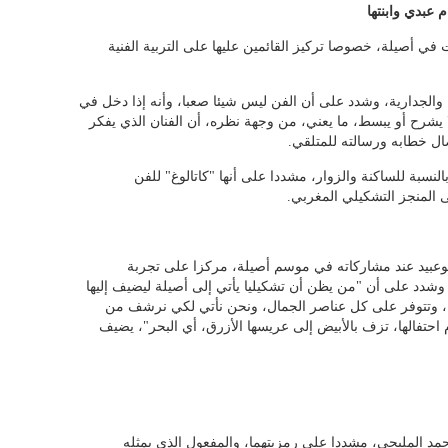
 عبدي وابنتها
ي أصيلة، خصوصا تركيز القائمين عليها على التربية الفنية
 والجدارية، وشدد على أن الفن ليس شيئا صعبا، وأنه إذا دخل في
 يشرح أو يبسط، ما يعني، من وجهة نظره، أن الفنان الذي يفكر
ال خطابه ورسالته للمتلقي.
لنسبة للساكنة والزوار، مشددا على أنها "كاتالوغ" للفن
 المنجز التشكيلي المغربي.
 بوعبيد عند مشاركاته في موسم أصيلة، مركزا على تجربة
. وشدد على أن "من يظن أن تشكيليا يأتي إلى أصيلة ليضيف إليها
يلة، وتتوفر على كل عناصر الجمال، ونحن نأتي لكي نرشف من
احتفالها، تزف بالأبيض إلى عريسها الأزرق، أي البحر"، يضيف
د المليحي، مشددا على رمزيتهما، والمفعول الذي يمثله