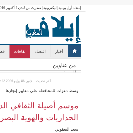
إمتداد أول يومية إليكترونية | صدرت من لندن 4 أكتوبر 2016
أخبار
اقتصاد
ثقافات
فضا
من عناوين
اليوم:
: آخر تحديث
GMT الإثنين 06 يوليو 2026 09:42
وسط دعوات للمحافظة على معايير إنجازها
الجداريات والهوية البصري
سعد اليعقوبي