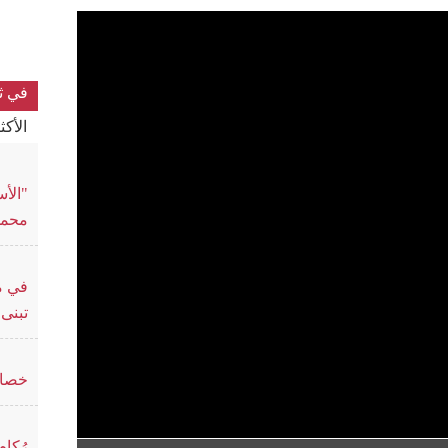
في ث
الأك
"الأس
محمد
في م
تبنى 
خصائ
رُكا