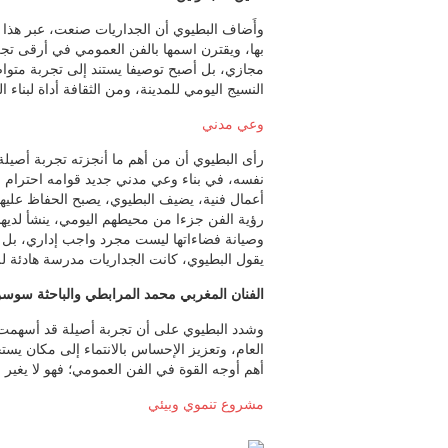
وأَضاف البطيوي أن الجداريات صنعت، عبر هذا 
بها، ويقترن اسمها بالفن العمومي في أرقى تجلي
مجازي، بل أصبح توصيفا يستند إلى تجربة متوا
النسيج اليومي للمدينة، ومن الثقافة أداة لبناء 
وعي مدني
رأى البطيوي أن من أهم ما أنجزته تجربة أصيلة 
نفسه، في بناء وعي مدني جديد قوامه احترام ا
أعمال فنية، يضيف البطيوي، يصبح الحفاظ عليها
رؤية الفن جزءا من محيطهم اليومي، ينشأ لديهم
وصيانة فضاءاتها ليست مجرد واجب إداري، بل هي
يقول البطيوي، كانت الجداريات مدرسة هادئة ل
الفنان المغربي محمد المرابطي والباحثة سوسن 
وشدد البطيوي على أن تجربة أصيلة قد أسهمت، ع
العام، وتعزيز الإحساس بالانتماء إلى مكان يس
أهم أوجه القوة في الفن العمومي؛ فهو لا يغير م
مشروع تنموي وبيئي