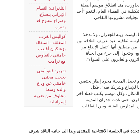
تجاوزت، منذ انطلاق موسم أصيلة
التلغراف: النظام
 كونها تجربة تشكيلية في الفضاء العام، لتغدو "أحد
الإيراني يتصدّع،
ز تجليات مشروعها الثقافي
وصراع مفتوح قد
يقترب
ليست زينة للجدران، ولا تدخلا
كواليس الغرف
رسة ثقافية تعيد تعريف العلاقة بين
المغلقة.. استقالة
 من منطلق أنها "تنقل الإبداع من
بزشكيان أقنعت
يع، ويتحول إلى جزء من الحياة
خامنئي بالتفاوض
ائرون والعابرون على السواء".
مع ترامب
تقرير: فيتو أمني
يحجب مجتبى
لم تجعل المدينة مجرد إطار يحتضن
خامنئي عن وداع
 للإبداع وشريكا فيه". فكل
والده وسط
المكان، وكل موسم يكتب فصلا آخر
مخاوف من ضربة
رن، حتى غدت جدران المدينة
إسرائيلية
ن المدارس الفنية، وبين الثقافات
دة في الجلسة الافتتاحية للمنتدى وبدا الى جانبه الناقد شرف