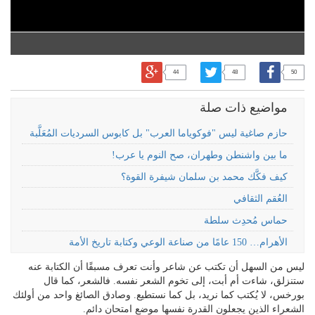
44
48
50
مواضيع ذات صلة
حازم صاغية ليس "فوكوياما العرب" بل كابوس السرديات المُعَلَّبة
ما بين واشنطن وطهران، صح النوم يا عرب!
كيف فكَّك محمد بن سلمان شيفرة القوة؟
العُقم الثقافي
حماس مُحدِث سلطة
الأهرام… 150 عامًا من صناعة الوعي وكتابة تاريخ الأمة
ليس من السهل أن تكتب عن شاعر وأنت تعرف مسبقًا أن الكتابة عنه
ستنزلق، شاءت أم أبت، إلى تخوم الشعر نفسه. فالشعر، كما قال
بورخس، لا يُكتب كما نريد، بل كما نستطيع. وصادق الصائغ واحد من أولئك
الشعراء الذين يجعلون القدرة نفسها موضع امتحان دائم.