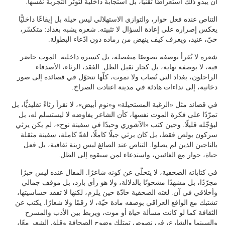
أن يبدو ذلك استعراضًا تقنيًّا، بل استجابة داخلية لتوتّر التجربة نفسها.
التناص عنده فعل حوار، والتوازي الاستهلالي ليس حيلة بل إيقاعًا داخليًّا
يعكس إصراره على إعادة السؤال لا تثبيته. شعره يشبه بغداد: متكسّر،
حيّ، عنيد، ويعرف كيف ينهض من رماده دون ادّعاء البطولة.
شعره لا يُقرأ بوصفه نصوصًا منفصلة، بل كسيرة داخلية. الموت حاضر
فيه، لا بوصفه نهاية، بل كجار ثقيل الظل. الفقد، الرثاء، الأصدقاء
الراحلون، بغداد التي تُصاب ولا تموت، كلّها تتحوّل في قصائده إلى صور
دخانية، إلى نداءات هادئة في مدينة اعتادت الصراخ.
في قصائد مثل «الرغبة المستحيلة» و«نوم أبيض»، لا نقرأ رثاءً تقليديًّا، بل
تمرّدًا على فكرة الموت نفسها، كأن الشاعر يفاوضه لا ليستسلم له، بل
ليؤجّله قليلًا. وحين كتب «الآشوري وحيدًا في سفينة نوح»، لم يكن يرثي
سركون بولص فقط، بل كان يرثي جيلًا كاملًا، لغةً كاملة، سفينة مثقلة
بالناجين الذين لم يصلوا. التناص عند الصائغ ليس زينة ثقافية، بل فعل
حياة، حوار مع الغائبين، واستدعاء لمن سبقوه إلى الظل.
في كتاباته الصحفية، لا يتخلّى عن كونه شاعرًا. المقال عنده ليس خبرًا
مجرّدًا، بل مشهدًا مشحونًا بالدلالة، ولا هو رأي بارد، بل موقف جمالي
وأخلاقي في آن. لغته الصحفية حادّة حين يلزم، لكنها لا تفقد حساسيتها،
تشتبك مع الواقع العراقي بوصفه مادة حيّة، لا رقمًا ولا شعارًا. يكتب عن
الثقافة كما لو كانت مسألة حياة أو موت، ويربط بين الأدب والمسرح
والسينما والشارع، في نصوص تمتلك وضوح الصحافة وقلق الشعر معًا،