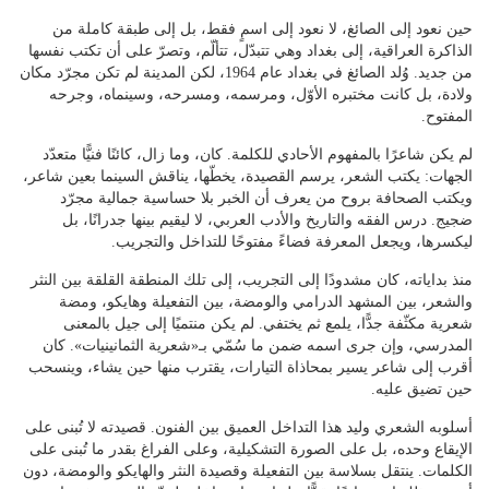
حين نعود إلى الصائغ، لا نعود إلى اسمٍ فقط، بل إلى طبقة كاملة من
الذاكرة العراقية، إلى بغداد وهي تتبدّل، تتألّم، وتصرّ على أن تكتب نفسها
من جديد. وُلد الصائغ في بغداد عام 1964، لكن المدينة لم تكن مجرّد مكان
ولادة، بل كانت مختبره الأوّل، ومرسمه، ومسرحه، وسينماه، وجرحه
المفتوح.
لم يكن شاعرًا بالمفهوم الأحادي للكلمة. كان، وما زال، كائنًا فنيًّا متعدّد
الجهات: يكتب الشعر، يرسم القصيدة، يخطّها، يناقش السينما بعين شاعر،
ويكتب الصحافة بروح من يعرف أن الخبر بلا حساسية جمالية مجرّد
ضجيج. درس الفقه والتاريخ والأدب العربي، لا ليقيم بينها جدرانًا، بل
ليكسرها، ويجعل المعرفة فضاءً مفتوحًا للتداخل والتجريب.
منذ بداياته، كان مشدودًا إلى التجريب، إلى تلك المنطقة القلقة بين النثر
والشعر، بين المشهد الدرامي والومضة، بين التفعيلة وهايكو، ومضة
شعرية مكثّفة جدًّا، يلمع ثم يختفي. لم يكن منتميًا إلى جيل بالمعنى
المدرسي، وإن جرى اسمه ضمن ما سُمّي بـ«شعرية الثمانينيات». كان
أقرب إلى شاعر يسير بمحاذاة التيارات، يقترب منها حين يشاء، وينسحب
حين تضيق عليه.
أسلوبه الشعري وليد هذا التداخل العميق بين الفنون. قصيدته لا تُبنى على
الإيقاع وحده، بل على الصورة التشكيلية، وعلى الفراغ بقدر ما تُبنى على
الكلمات. ينتقل بسلاسة بين التفعيلة وقصيدة النثر والهايكو والومضة، دون