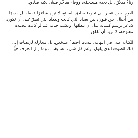
رثاءً مبكّرًا، بل تحية مستحقّة، ووفاء متأخّر قليلًا، لكنه صادق.
اليوم، حين ننظر إلى تجربة صادق الصائغ، لا نراه شاعرًا فقط، بل جسرًا:
بين أجيال، بين فنون، بين بغداد التي كانت وبغداد التي تصرّ على أن تكون.
شاعر يرسم كلماته قبل أن ينطقها، ويكتب حياته كما لو كانت قصيدة
مفتوحة، لا تريد أن تُغلق.
الكتابة عنه، في النهاية، ليست احتفاءً بشخص، بل محاولة للإنصات إلى
ذلك الصوت الذي يقول، رغم كل شيء: هنا بغداد، وما زال الحرف حيًّا.