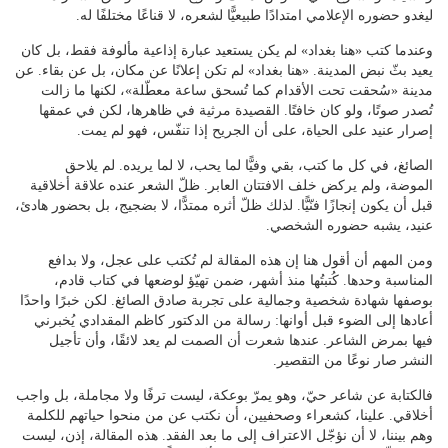
ليغدو حضوره الإعلامي امتدادًا طبيعيًّا لشعره، لا قناعًا مختلفًا له.
وعندما كتب «هنا بغداد» لم يكن يستعيد عبارة إذاعية مألوفة فقط، بل كان
يعيد بثّ نبض المدينة. «هنا بغداد» لم تكن إعلانًا عن مكان، بل عن بقاء. عن
مدينة «سُحقت تحت الأقدام كما تُسحق ساعة معطّلة»، لكنها ما زالت
تُصدر صوتًا، ولو كان خافتًا. القصيدة مرثية في ظاهرها، لكن في عمقها
إصرار عنيد على الحياة، على أن الجريح إذا تنفّس، فهو لم يمت.
الصائغ، في كل ما كتب، بقي وفيًّا لما يحب، لا لما يريده. لم يلاحق
الموضة، ولم يركض خلف الافتتان العابر. ظلّ الشعر عنده علاقة أخلاقية
قبل أن يكون إنجازًا فنّيًّا. لذلك ظلّ أثره ممتدًّا، لا بضجيج، بل بحضور هادئ،
عنيد، يشبه حضوره الشخصي.
ومن المهم أن أقول هنا إن هذه المقالة لم تُكتب على عجل، ولا بدافع
المناسبة وحدها. كُتبتُها منذ أشهر، ضمن تهيّؤ لوضعها في كتاب قادم،
بوصفها شهادة شخصية وجمالية على تجربة صادق الصائغ. لكن خبرًا واحدًا
أعادها إلى الضوء قبل أوانها: رسالة من الدكتور كاظم المقدادي يُخبرني
فيها بمرض الشاعر. عندها شعرت أن الصمت لم يعد لائقًا، وأن تأجيل
النشر صار نوعًا من التقصير.
فالكتابة عن شاعر حيّ، وهو يمرّ بوعكة، ليست ترفًا ولا مجاملة، بل واجب
أخلاقي. علينا، كشعراء وصحفيين، أن نكتب عن من منحوا حياتهم للكلمة
وهم بيننا، لا أن نؤجّل الاعتراف إلى ما بعد الفقد. هذه المقالة، إذن، ليست