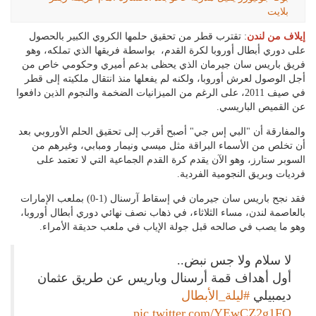
بلايت
إيلاف من لندن
: تقترب قطر من تحقيق حلمها الكروي الكبير بالحصول
على دوري أبطال أوروبا لكرة القدم، بواسطة فريقها الذي تملكه، وهو
فريق باريس سان جيرمان الذي يحظى بدعم أميري وحكومي خاص من
أجل الوصول لعرش أوروبا، ولكنه لم يفعلها منذ انتقال ملكيته إلى قطر
في صيف 2011، على الرغم من الميزانيات الضخمة والنجوم الذين دافعوا
عن القميص الباريسي.
والمفارقة أن "البي إس جي" أصبح أقرب إلى تحقيق الحلم الأوروبي بعد
أن تخلص من الأسماء البراقة مثل ميسي ونيمار ومبابي، وغيرهم من
السوبر ستارز، وهو الآن يقدم كرة القدم الجماعية التي لا تعتمد على
فرديات وبريق النجومية الفردية.
فقد نجح باريس سان جيرمان في إسقاط آرسنال (1-0) بملعب الإمارات
بالعاصمة لندن، مساء الثلاثاء، في ذهاب نصف نهائي دوري أبطال أوروبا،
وهو ما يصب في صالحه قبل جولة الإياب في ملعب حديقة الأمراء.
لا سلام ولا جس نبض..
أول أهداف قمة أرسنال وباريس عن طريق عثمان
ديمبيلي
#ليلة_الأبطال
pic.twitter.com/YEwCZ2g1FQ