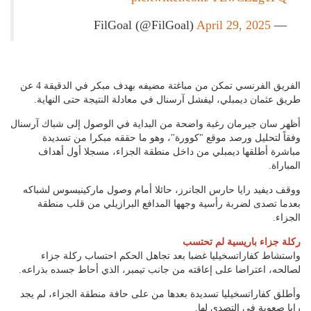
April 29, 2025
— FilGoal (@FilGoal)
الفريق الفرنسي تمكن من مباغتة مضيفه بهدف مبكر في الدقيقة 4 عن
طريق عثمان ديمبلي، ليفشل آرسنال في معادلة النتيجة حتى النهاية.
أظهر سان جيرمان رغبة واضحة من البداية في الوصول إلى شباك آرسنال
وفقاً لتحليل ورصد موقع "كوورة"، وهو ما حققه مبكرا من تسديدة
مباشرة أطلقها ديمبلي من داخل منطقة الجزاء، مسجلا أول أهداف
المباراة.
ووقف ديفيد رايا حارس الجانرز، حائلا أمام وصول ماركينيسوس لشباكه
بعدما تصدى لضربة رأسية وجهها المدافع البرازيلي من قلب منطقة
الجزاء.
ركلة جزاء باريسية لم تحتسب
واستشاط كفاراتسخيليا غضبا بعد تجاهل الحكم احتساب ركلة جزاء
لصالحه، اعتراضا على إعاقته من جانب تيمبر، الذي أحاط جسده بذراعه.
وأطلق كفاراتسخيليا تسديدة بعدها من على حافة منطقة الجزاء، لم يجد
رايا صعوبة في التصدي لها.