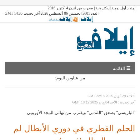
إمتداد أول يومية إليكترونية | صدرت من لندن 4 أكتوبر 2016
العدد 3601 الخميس 06 أغسطس 2026 آخر تحديث GMT 14:35
|
القائمة
من عناوين اليوم:
GMT الثلاثاء 29 أبريل 2025 22:15
: آخر تحديث
GMT الأحد 04 مايو 2025 18:12
"الباريسي" يصعق "اللندني" ويقترب من نهائي المجد الأوروبي
الحلم القطري في دوري الأبطال لم