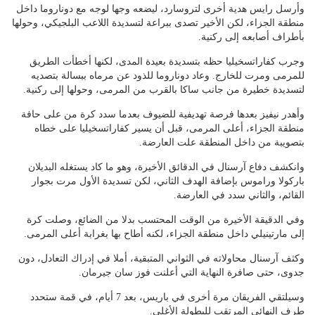
وأرسل رايس هدية أخرى لتروسارد، ليضعه وجها لوجه مع دوناروما داخل
منطقة الجزاء، لكن الأخير تصدى ببراعة لتسديدة اللاعب البلجيكي، وحولها
بأطراف أصابعه إلى ركنية.
وجرب كفاراتسخيليا حظه بتسديدة بعيدة المدى، لكنها أخطأت الطريق
للمرمى ومرت للخارج. وعاد دوناروما للذود عن مرماه ببسالة بتصديه
لتسديدة خطيرة من جانب ساكا بالقرب من المرمى، وحولها إلى ركنية.
وأهدر نيفيز بعدها فرصة تهديفية للضيوف بعدما سدد كرة من على حافة
منطقة الجزاء، أعلى المرمى، قبل أن يسير كفاراتسخيليا على خطاه
بتصويبة من داخل المنطقة علت العارضة.
وانكشف دفاع آرسنال في الدقائق الأخيرة، وهو ما كاد يستغله البديلان
باركولا وراموس بإضافة الهدف الثاني، لكن تسديدة الأول مرت بجوار
القائم، والثاني سدد في العارضة.
وفي الدقيقة الأخيرة من الوقت المحتسب بدلا من الضائع، وصلت كرة
إلى مارتينيلي داخل منطقة الجزاء، لكنه أطاح بها بغرابة أعلى المرمى.
وكثف آرسنال محاولاته في الثواني المتبقية، أملا في إدراك التعادل، دون
جدوى، حتى صافرة النهاية التي أعلنت فوز سان جيرمان.
وسيلتقي الفريقان مرة أخرى في باريس، بعد 7 أيام، في قمة ستحدد
طرف النهائي المرتقب للبطولة الأغلى.