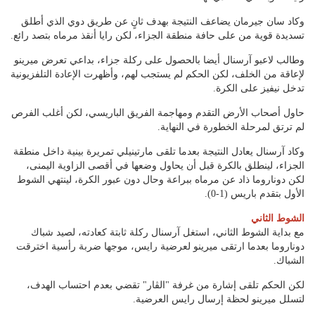
وكاد سان جيرمان يضاعف النتيجة بهدف ثانٍ عن طريق دوي الذي أطلق
تسديدة قوية من على حافة منطقة الجزاء، لكن رايا أنقذ مرماه بتصد رائع.
وطالب لاعبو آرسنال أيضا بالحصول على ركلة جزاء، بداعي تعرض ميرينو
لإعاقة من الخلف، لكن الحكم لم يستجب لهم، وأظهرت الإعادة التلفزيونية
تدخل نيفيز على الكرة.
حاول أصحاب الأرض التقدم ومهاجمة الفريق الباريسي، لكن أغلب الفرص
لم ترتق لمرحلة الخطورة في النهاية.
وكاد آرسنال يعادل النتيجة بعدما تلقى مارتينيلي تمريرة بينية داخل منطقة
الجزاء، لينطلق بالكرة قبل أن يحاول وضعها في أقصى الزاوية اليمنى،
لكن دوناروما ذاد عن مرماه ببراعة وحال دون عبور الكرة، لينتهي الشوط
الأول بتقدم باريس (1-0).
الشوط الثاني
مع بداية الشوط الثاني، استغل آرسنال ركلة ثابتة كعادته، لصيد شباك
دوناروما بعدما ارتقى ميرينو لعرضية رايس، موجها ضربة رأسية اخترقت
الشباك.
لكن الحكم تلقى إشارة من غرفة "الڤار" تقضي بعدم احتساب الهدف،
لتسلل ميرينو لحظة إرسال رايس العرضية.