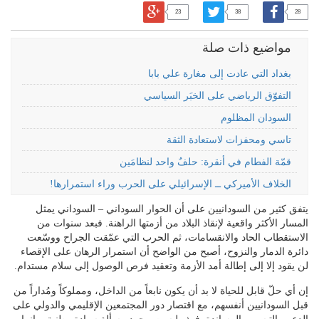
23
38
28
مواضيع ذات صلة
بغداد التي عادت إلى مغارة علي بابا
التفوّق الرياضي على الخبَر السياسي
السودان المظلوم
تاسي ومحفزات لاستعادة الثقة
قمّة الفطام في أنقرة: حلفٌ واحد لنظامَين
الخلاف الأميركي ــ الإسرائيلي على الحرب وراء استمرارها!
يتفق كثير من السودانيين على أن الحوار السوداني – السوداني يمثل
المسار الأكثر واقعية لإنقاذ البلاد من أزمتها الراهنة. فبعد سنوات من
الاستقطاب الحاد والانقسامات، ثم الحرب التي عمّقت الجراح ووسّعت
دائرة الدمار والنزوح، أصبح من الواضح أن استمرار الرهان على الإقصاء
لن يقود إلا إلى إطالة أمد الأزمة وتعقيد فرص الوصول إلى سلام مستدام.
إن أي حلّ قابل للحياة لا بد أن يكون نابعاً من الداخل، ومملوكاً ومُداراً من
قبل السودانيين أنفسهم، مع اقتصار دور المجتمعين الإقليمي والدولي على