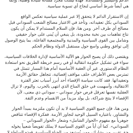
الدعم والتيسير والمساندة. فهذه ليست مجرد مسألة سيادة وطنية، وإنما
هي أيضاً شرط أساسي لنجاح أي تسوية سياسية.
إن الاستقرار الدائم لا يتحقق إلا عبر عملية سياسية تعكس الواقع
السوداني بكل تعقيداته، وتأخذ في الاعتبار مصالح الشعب السوداني قبل
مصالح أي طرف آخر. ومن هنا، فإن السلام المستدام لا يمكن أن يكون
نتاج تفاهمات بين نخبة محدودة، بل ينبغي أن يُبنى على حوار حقيقي
وشامل بين القوى السياسية والمدنية والمجتمعية الفاعلة، بما يتيح الوصول
إلى توافق وطني واسع حول مستقبل الدولة ونظام الحكم.
ويقتضي ذلك أن يصبح الحوار هو الآلية الأساسية لإدارة الخلافات السياسية،
سواء في تشكيل حكومة انتقالية أو في رسم خريطة الطريق نحو استعادة
النظام الدستوري. غير أن العقبة الأساسية أمام هذا المسار تتمثل في
تمترس بعض الأطراف خلف مواقف إقصائية، تتجاهل حقائق الأزمة
وتعقيداتها. فقد كانت سياسة الإقصاء أحد أبرز أسباب تعثر الفترة
الانتقالية، وأسهمت في خلق المناخ الذي انتهى بالحرب. واليوم، لا تزال
العقلية نفسها تعرقل فرص حوار سوداني – سوداني ذي معنى، لأن
الإقصاء لا ينتج شراكة، بل يولد مزيداً من الانقسام وعدم الثقة.
ومن هنا، فإن جميع القوى السياسية لا بد أن تكون ملتزمة بمبدأ الحوار
والتشاور، باعتباره السبيل الوحيد لتجاوز الأزمة. ففكرة الإقصاء تتناقض
جوهرياً مع مفهوم «الحوار الشامل» وشعار «الحوار السوداني –
السوداني». كما أن أياً من القوى السياسية لا يملك تفويضاً شعبياً يخوله
حق تقرير من يشارك، ومن يُستبعد من الحياة السياسية. فهذه السلطة لا