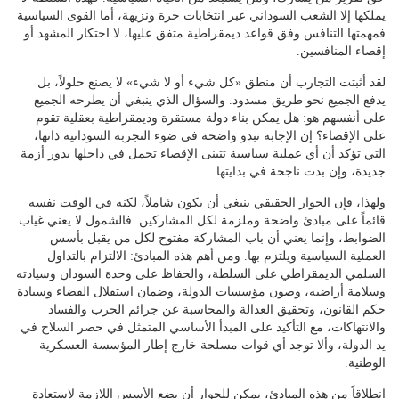
يملكها إلا الشعب السوداني عبر انتخابات حرة ونزيهة، أما القوى السياسية
فمهمتها التنافس وفق قواعد ديمقراطية متفق عليها، لا احتكار المشهد أو
إقصاء المنافسين.
لقد أثبتت التجارب أن منطق «كل شيء أو لا شيء» لا يصنع حلولاً، بل
يدفع الجميع نحو طريق مسدود. والسؤال الذي ينبغي أن يطرحه الجميع
على أنفسهم هو: هل يمكن بناء دولة مستقرة وديمقراطية بعقلية تقوم
على الإقصاء؟ إن الإجابة تبدو واضحة في ضوء التجربة السودانية ذاتها،
التي تؤكد أن أي عملية سياسية تتبنى الإقصاء تحمل في داخلها بذور أزمة
جديدة، وإن بدت ناجحة في بدايتها.
ولهذا، فإن الحوار الحقيقي ينبغي أن يكون شاملاً، لكنه في الوقت نفسه
قائماً على مبادئ واضحة وملزمة لكل المشاركين. فالشمول لا يعني غياب
الضوابط، وإنما يعني أن باب المشاركة مفتوح لكل من يقبل بأسس
العملية السياسية ويلتزم بها. ومن أهم هذه المبادئ: الالتزام بالتداول
السلمي الديمقراطي على السلطة، والحفاظ على وحدة السودان وسيادته
وسلامة أراضيه، وصون مؤسسات الدولة، وضمان استقلال القضاء وسيادة
حكم القانون، وتحقيق العدالة والمحاسبة عن جرائم الحرب والفساد
والانتهاكات، مع التأكيد على المبدأ الأساسي المتمثل في حصر السلاح في
يد الدولة، وألا توجد أي قوات مسلحة خارج إطار المؤسسة العسكرية
الوطنية.
انطلاقاً من هذه المبادئ، يمكن للحوار أن يضع الأسس اللازمة لاستعادة