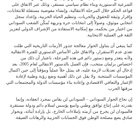
الشرعية الدستورية وبناء نظام سياسي مستقر، وذلك عبر الاتفاق على
قواعد الحكم خلال المرحلة الانتقالية، وإنشاء مفوضية مستقلة للانتخابات،
وإقرار وثيقة للحقوق والحريات، وتنظيم الحياة الحزبية، وإعداد سجل
انتخابي موثوق، وصولاً إلى انتخابات حرة ونزيهة تُمكّن الشعب السوداني
من اختيار من يحكمه، مع إمكانية الاستفادة من الإشراف الدولي لتعزيز
الثقة في العملية الانتخابية.
كما ينبغي أن يتناول الحوار معالجة جذور الأزمات التاريخية التي ظلت
تغذي عدم الاستقرار، والاتفاق على الأساس الدستوري للفترة الانتقالية.
ولأنه يتعذر وضع دستور دائم في هذه المرحلة، باعتبار أن ذلك من
اختصاص برلمان منتخب، فإن العمل بالدستور الانتقالي لعام 2005، بعد
إدخال أي تعديلات لازمة عليه، قد يمثل حلاً عملياً ومؤقتاً إلى حين اكتمال
المؤسسات المنتخبة. ولا يقل عن ذلك أهمية وضع رؤية وطنية لإعادة
الإعمار والتعافي الاقتصادي وإعادة بناء مؤسسات الدولة والمجتمعات التي
مزقتها الحرب.
إن نجاح الحوار السوداني – السوداني لن يقاس بمجرد انعقاده، وإنما
بقدرته على إنتاج توافق وطني واسع يؤسس لسلام دائم ودولة مستقرة.
فالسودان لن يخرج من أزمته بإملاءات الخارج، بل بإرادة أبنائه، وبحوار
صادق يضع مصلحة الوطن فوق الحسابات الحزبية والرهانات الضيقة.