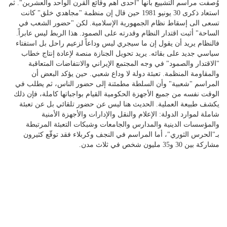
وُصفت مراسم التشييع بأنها "احدى أهم وقائع القرن الواحد والعشرين". ثم
استعاد ذكرى 30 يونيو 1981 حين قال إن منظمة "مجاهدي خلق" كانت
تسعى الى إسقاط نظام الجمهورية الإسلامية. لكن "حضور الشعب في
الساحة" أثبت اقتدار النظام وقدرته على الصمود. هذا الربط ليس عابراً.
فالنظام يريد أن يقول إن ما سيجري ليس وداعاً لزعيم راحل بل استفتاء
سياسي جديد على بقائه. يريد تحويل الجنازة منصة لإعادة إنتاج خطاب
"الاقتدار والصمود" في وجه المجتمع الإيراني والانتفاضات المتعاقبة
والمقاومة المنظمة. تعبئة دولة لا وداع شعبي. حين يؤكد البعض أن
المراسم "شعبية" وأن السلطة مطمئنة إلى حضور الناس، ثم يطلب في
الوقت نفسه من جميع الأجهزة الحكومية القيام بواجباتها كاملة، فإن ذلك
يكشف طبيعة العملية. الحديث هنا ليس عن حضور تلقائي بل عن تعبئة
شاملة لموارد الدولة: الإعلام والنقل والإدارات والأجهزة الأمنية
والمؤسسات الدينية والمدارس والجامعات وشبكات التعبئة المرتبطة
بـ"الحرس الثوري"، أما المراسم في النجف وكربلاء فقد توقّع كثيرون
مشاركة بين 30 و35 مليون شخص في ثلاث مدن.