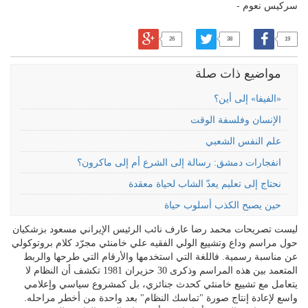
سركيس نعوم -
26
38
19
مواضيع ذات صلة
«الفيفا» إلى أين؟
الإنسان وفلسفة الوقت
علم النفس الشعبي
انفجارات دمشق: رسالة إلى الشرع أم إلى ماكرون؟
نحتاج إلى تعليم يعدّ الشاب لحياة معقدة
حين يصبح الكذب أسلوب حياة
ليست تصريحات محمد رضا عارف نائب الرئيس الإيراني مسعود بزشكيان
حول مراسم وداع وتشييع الولي الفقيه علي خامنئي مجرّد كلام بروتوكولي
عن مناسبة رسمية. فاللغة التي استخدمها والأرقام التي طرحها والربط
المتعمد بين هذه المراسم وذكرى 30 حزيران 1981 تكشف أن النظام لا
يتعامل مع تشييع خامنئي كحدث جنائزي، بل كمشروع سياسي وإعلامي
واسع لإعادة إنتاج صورة "تماسك النظام" بعد واحدة من أخطر مراحله.