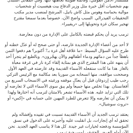
مستشار الأمن القومي، وقائمة طويلة تجاهلها كلها. وفي المقابل استبدل
بهم شخصيات أقل خبرة مثل وزير الدفاع بيت هيغسيث أو شخصيات
موالية بحماسة وهوس مثل كاش باتيل، المرشح لمنصب مدير مكتب
التحقيقات الفيدرالي. السبب واضح الآن، خصوصاً بعدما سمعنا مقترح
تهجير سكان غزة وتحويلها إلى «ريفييرا».
ترمب يريد أن يحكم قبضته بالكامل على الإدارة من دون معارضة.
لا أحد من أعضاء الإدارة الجديدة عارضه، أو حتى صحح له أو عدّل خطته أو
طرح عليه السؤال البسيط: «ما علاقة أهل غزة بـ7 أكتوبر؟ هم دفعوا الثمن
باهظاً جداً من دمائهم ودماء أطفالهم والآن يهجّرون». وبالطبع لم يتجرأ أحد
أن ينبهه على هذا المقترح الذي هو بمثابة إلقاء كرة نار في غرفة معبأة
بالغاز. هذا ما كانت ستفعله الأسماء القديمة وقد عارضته في العهد الأول
وصححت مواقفه، منها انسحابه من سوريا بعد مكالمة مع الرئيس التركي
رجب طيب إردوغان قبل أن يعدّل موقفه ورغبته في الانسحاب السريع من
أفغانستان. بهذا تخلص منها جميعاً ولم يبق سوى الأسماء التي لا تعارضه أو
تلك التي تزايد عليه. هذه الأسماء تشعر بالامتنان لترمب أنه اختارها ولهذا
لا يمكن أن تعارضه وإلا تتعرض للطرد المهين على حسابه في «إكس» أو
«تروث سوشيال».
يعتقد ترمب الجديد أن الأسماء القديمة تسببت في تقييده وإفشاله ولم
تحقق له أي إنجازات، بل انقلبت عليه وأجبرته على الدخول في نسق
المؤسسة ودفعته لخيارات غير جيدة. كل هذا لا يناسب العهد الجديد. نحن
الآن أمام العرض الحقيقي لمسرحية ترمب.