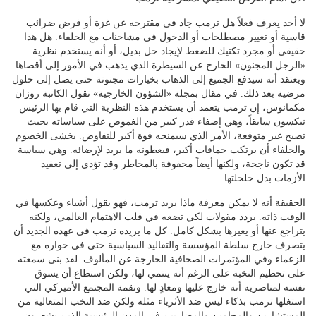
لا أحد يعرف فعلاً هل ترمب جاد في مقترحه عن غزة أو فرض ضرائب
قاسية أو تغيير مصطلحات أو الدخول في مشاحنات مع الحلفاء. هل هذا
حقيقي أو مجرد تكتيك للضغط لإيجاد حل بديل، أو أنه يستخدم نظرية
«الرجل المجنون» الخارج عن السيطرة الذي يذهب في الأمور إلى أقصاها
ويعتقد أنه سيدفع الجميع إلى الذهاب بخيارات مجنونة حتى يصل إلى حلول
مرضية بعد ذلك. في مقال بمجلة «الشؤون الخارجية» تقول الكاتبة روزان
مكمانوس، إن ترمب يتعمد أن يستخدم هذه النظرية التي قام بها الرئيس
نيكسون سابقاً، وهي إضفاء قدر كبير من الغموض على سياساته بحيث
تصبح غير متوقعة، الأمر الذي سيمنحه قوة أكبر للتفاوض. يخشى الخصوم
والحلفاء أن يرتكب حماقات أكبر، فيعطونه ما يريد لإرضائه. وهي سياسة
قد تكون ناجحة، ولكنها أيضاً محفوفة بالمخاطر وقد تؤدي إلى تعقيد
الأزمات بدل حلحلتها.
الحقيقة أنه لا يمكن معرفة ماذا يريد ترمب، فهو يقول أشياء وعكسها في
الوقت ذاته. يردد مقولات لكي تضعه في قلب الاهتمام العالمي، ولكنه
يتراجع عنها أو يغيرها بشكل كامل. كل ما يريده ترمب في عهده الجديد أن
يتصرف خارج سلطة المؤسسة والتقاليد السياسية حتى في حواره مع
الزعماء وفي المؤتمرات الصحافية الخارجة عن المألوف. لقد بنى سمعته
على تحطيم النخبة على الرغم أنه ينتمي لها، ولكن استطاع أن يسوق
نفسه لمناصريه أنه خارج عليها ومعادٍ لها. ونقمة المجتمع الأميركي التي
استغلها ترمب بذكاء ليس ضد الأثرياء مثله ولكن ضد النخب المتعالية من
المستشارين والمحامين والمضاربين في المدن الرئيسية الذين يشعرون