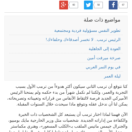
60
58
67
مواضيع ذات صلة
تطوير النفس مسؤولية فردية ومجتمعية
الرئيس ترمب.. لا تخسر أصدقاءك وحلفاءك!
العودة إلى الجاهلية
صرخة ميرفت أمين
في يوم النمر العربي
ليلة العمر
كنا نتوقع أن ترمب الثاني سيكون أكثر هدوءاً من ترمب الأول بسبب
التجربة والعمر، ولكننا لم نكمل شهراً من بدء حكمه ولم يمنحنا الرئيس
الأميركي الجديد فرصة لالتقاط الأنفاس من قراراته وتعييناته وتصريحاته،
يمكن لنا أن ندخل عقله ونتوقع ماذا سيحدث خلال السنوات المقبلة.
الآن فهمنا لماذا اختار ترمب أن يستبعد كل الشخصيات ذات الخبرة
والكفاءة من إداراته الجديدة. شخصيات مثل وزير الخارجية مايك بومبيو،
والجنرال جيمس ماتيس الملقب بـ«الكلب المسعور»، وهنري مكماستر