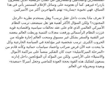
بازدراء غيرهم. كما أن هجومه على وسائل الإعلام المستمر يأتي في هذا
السياق، فهي نخبوية «يسارية» تهتم بالمهاجرين أكثر من الأميركيين.
لا نعرف ماذا يحدث داخل عقل ترمب؟ وهل يستخدم نظرية «الرجل
المجنون»؟ ولكن السؤال الأكثر أهمية هو: هل سيضعف ترمب النظام
الأميركي العالمي الذي قام على عقد تحالفات سياسية واقتصادية قوية
عززت النظام الرأسمالي ورفعت معدلات التنمية وربطت العالم ببعضه
عبر التقنية والسفر بشكل غير مسبوق ومنحت العالم إجازة طويلة من
الحروب الكبرى. ترمب شخصية غير مؤدلجة في السياسة الخارجية وكل
ما يتحدث عنه الآن فرض ضرائب واعتماد سياسات حمائية وكأنه قادم من
«المرحلة الميركانتيلية» حيث كان التفكير منصباً على مراكمة الأموال
والاستيلاء على الأراضي. ولكن من المؤكد أن المؤدلجين داخل إدارته
يسعون لتفكيك هذه القوة بحجة العودة للماضي وجعل أميركا «سعيدة»
وبعيدة ومعزولة عن العالم.