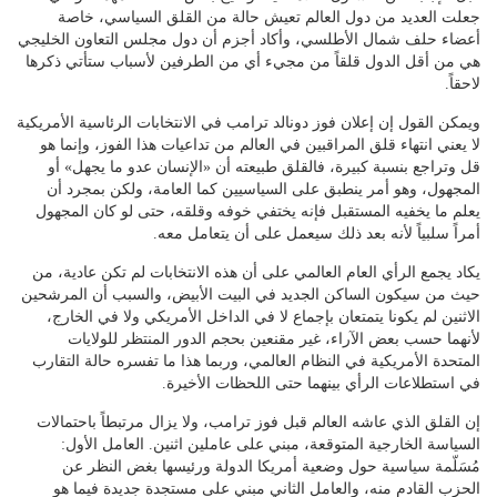
جعلت العديد من دول العالم تعيش حالة من القلق السياسي، خاصة
أعضاء حلف شمال الأطلسي، وأكاد أجزم أن دول مجلس التعاون الخليجي
هي من أقل الدول قلقاً من مجيء أي من الطرفين لأسباب ستأتي ذكرها
لاحقاً.
ويمكن القول إن إعلان فوز دونالد ترامب في الانتخابات الرئاسية الأمريكية
لا يعني انتهاء قلق المراقبين في العالم من تداعيات هذا الفوز، وإنما هو
قل وتراجع بنسبة كبيرة، فالقلق طبيعته أن «الإنسان عدو ما يجهل» أو
المجهول، وهو أمر ينطبق على السياسيين كما العامة، ولكن بمجرد أن
يعلم ما يخفيه المستقبل فإنه يختفي خوفه وقلقه، حتى لو كان المجهول
أمراً سلبياً لأنه بعد ذلك سيعمل على أن يتعامل معه.
يكاد يجمع الرأي العام العالمي على أن هذه الانتخابات لم تكن عادية، من
حيث من سيكون الساكن الجديد في البيت الأبيض، والسبب أن المرشحين
الاثنين لم يكونا يتمتعان بإجماع لا في الداخل الأمريكي ولا في الخارج،
لأنهما حسب بعض الآراء، غير مقنعين بحجم الدور المنتظر للولايات
المتحدة الأمريكية في النظام العالمي، وربما هذا ما تفسره حالة التقارب
في استطلاعات الرأي بينهما حتى اللحظات الأخيرة.
إن القلق الذي عاشه العالم قبل فوز ترامب، ولا يزال مرتبطاً باحتمالات
السياسة الخارجية المتوقعة، مبني على عاملين اثنين. العامل الأول:
مُسَلّمة سياسية حول وضعية أمريكا الدولة ورئيسها بغض النظر عن
الحزب القادم منه، والعامل الثاني مبني على مستجدة جديدة فيما هو