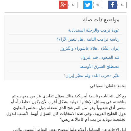
57
58
61
مواضيع ذات صلة
عودة ترمب والرحلة السندبادية
رئاسة ترامب الثانية.. هل تتغير الآراء؟
إيران الشّاه.. هلالا عاشوراء والنَّيرُوز
قيد الصعود.. قيد النزول
مصطلح الشرق الأوسط
تغيّر «حزب الله» ولم تتغيّر إيران!
محمد خلفان الصوافي
مع كل انتخابات رئاسية أمريكية هناك سؤال تقليدي يتزامن معها، ويتم
مناقشته في وسائل الإعلام الدولية بشكل أقرب لأن يكون «عاطفياً» أو
بمعنى أدق شعبوياً وهو: مَن المرشح الذي تفضله دول مجلس التعاون
لدول الخليج العربية، وفي هذه الانتخابات كان السؤال أيهما الأنسب للدول
الخليجية دونالد ترامب أم كامالا هاريس؟
قبل الإجابة عن التساؤل أعلاه علينا توضيح بعض النقاط المهمة، والتي