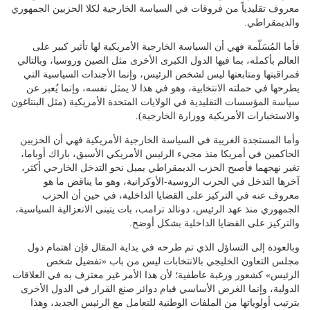
معروف تقليدياً من فروقات في السياسة الخارجية لكلا الحزبين الجمهوري
والديمقراطي.
فأما المُسَلّمة فهي أن السياسة الخارجية الأمريكية لها تأثير كبير على
العالم بأكمله، بما فيها الدول الكبرى الأخرى مثل الصين وروسيا، وبالتالي
فمراقبتها ومتابعتها ليس لشخص الرئيس، وإنما الأجندات السياسية التي
يطرحها في حملته الانتخابية، وهو في هذا لا يمثل نفسه، وإنما يُعبر عن
سياسة المؤسسات التقليدية في الولايات المتحدة الأمريكية (مثل البنتاغون
والاستخبارات الأمريكية ووزارة الخارجية).
وأما المستجدة الغريبة في السياسة الخارجية الأمريكية فهي أن الحزبين
الحاكمين في أمريكا منذ مجيء الرئيس الأمريكي الأسبق، باراك أوباما،
تغير نهجهما فأصبح الحزب الديمقراطي يميل نحو التدخل الخارجي أكثر،
آخرها التدخل في الحرب الروسية-الأوكرانية، وهو ما يناقض ما هو
معروف عنه في التركيز على القضايا الداخلية، في حين أن الحزب
الجمهوري منذ عهد الرئيس، دونالد ترامب، بات يتبنى الانعزالية السياسية،
والتركيز على القضايا الداخلية بشكل أوضح.
وبالعودة إلى التساؤل الذي تم طرحه في بداية المقال فإن اهتمام دول
مجلس التعاون الخليجي بالانتخابات ليس من باب «تفضيل شخص
الرئيس» كشعور ورغبة عاطفية؛ لأن هذا الأمر غير معترف به في العلاقات
الدولية، وإنما الغرض الأساسي قيام دوائر صنع القرار في الدول الأخرى
بترتيب أولوياتها من الملفات الوطنية للتعامل مع الرئيس الجديد، وهذا