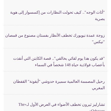
"أثاث الوجه".. كيف تحولت النظارات من إكسسوار إلى هوية
بصرية
زوجة عمدة نيويورك تخطف الأنظار بفستان مصنوع من قمصان
"نيكس"
"قد يكون هذا يوم لقائي بخالقي".. قصة الكابتن التي أنقذت
بأعصاب فولاذية حياة 148 شخصاً في السماء
رحيل المصممة العالمية سميرة حدوشي "أيقونة" القفطان
المغربي
تشارليز ثيرون تخطف الأضواء في العرض الأول لـ«The
Odyssey»