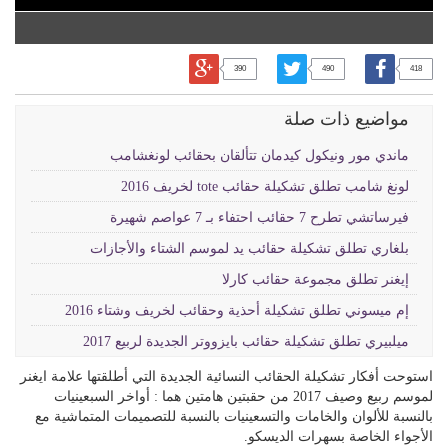
390
490
418
مواضيع ذات صلة
ماندي مور ونيكول كيدمان تتألقان بحقائب لونغشامب
لونغ شامب تطلق تشكيلة حقائب tote لخريف 2016
فيرساتشي تطرح 7 حقائب احتفاء بـ 7 عواصم شهيرة
بلغاري تطلق تشكيلة حقائب يد لموسم الشتاء والأجازات
إيغنر تطلق مجموعة حقائب كارلا
إم ميسوني تطلق تشكيلة أحذية وحقائب لخريف وشتاء 2016
ميلبيري تطلق تشكيلة حقائب بايزووتر الجديدة لربيع 2017
استوحت أفكار تشكيلة الحقائب النسائية الجديدة التي أطلقتها علامة ايغنر
لموسم ربيع وصيف 2017 من حقبتين هامتين هما : أواخر السبعينيات
بالنسبة للألوان والخامات والتسعينيات بالنسبة للتصميمات المتماشية مع
الأجواء الخاصة بسهرات الديسكو.