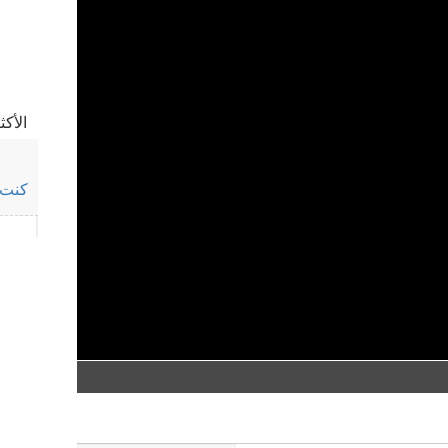
في كت
الأك
كنت 