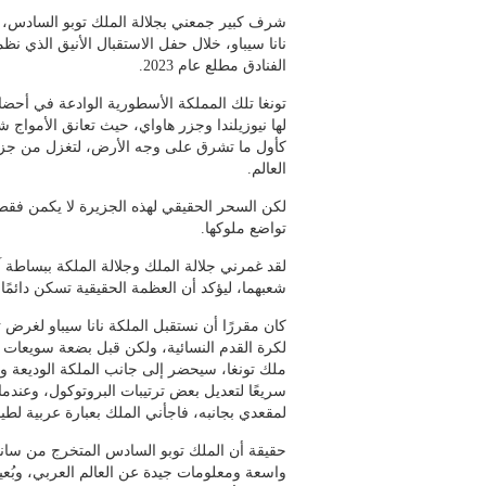
شرف كبير جمعني بجلالة الملك توبو السادس، م
نانا سيباو، خلال حفل الاستقبال الأنيق الذي نظم
الفنادق مطلع عام 2023.
تونغا تلك المملكة الأسطورية الوادعة في أحض
لها نيوزيلندا وجزر هاواي، حيث تعانق الأمو
كأول ما تشرق على وجه الأرض، لتغزل من جز
العالم.
لكن السحر الحقيقي لهذه الجزيرة لا يكمن فقط
تواضع ملوكها.
لقد غمرني جلالة الملك وجلالة الملكة ببساطة
شعبهما، ليؤكد أن العظمة الحقيقية تسكن دائمًا 
كان مقررًا أن نستقبل الملكة نانا سيباو لغرض ت
لكرة القدم النسائية، ولكن قبل بضعة سويعات أ
ملك تونغا، سيحضر إلى جانب الملكة الوديعة وا
سريعًا لتعديل بعض ترتيبات البروتوكول، وعندما
لمقعدي بجانبه، فاجأني الملك بعبارة عربية لطي
حقيقة أن الملك توبو السادس المتخرج من ساند
واسعة ومعلومات جيدة عن العالم العربي، وبُع