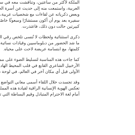
الملكة لأكثر من ساعتين، وتناقشت معه في س
العربية، واستمعت منه إلى حديث عن أسرة الح
وبعض ذكرياته عن لقاءات مع شخصيات عربية،
سفيره بعد يوم أن أكون مستشارًا ومبعوثًا خاص
كبيرتين حالت دون ذلك، فاعتذرت.
ذكرى استثنائية ولحظات لا تُنسى تلخص رقي الل
ما شد الحضور من دبلوماسيين وقيادات نسائية ب
كلمتها، مع ابتسامة عريضة لاحت على محياه.
كما جاءت هذه المناسبة لتسليط الضوء على مملك
الأرخبيل الشاعري القابع في قلب المحيط الهاد
الأولى قبل أي مكان آخر في العالم، في لوحة طب
وقد تجسدت خلال اللقاء أسمى معاني التواضع ال
تعكس الهوية الإنسانية الراقية لقيادة هذه الم
أمام لغة الاحترام المتبادل وقيم البساطة التي ت