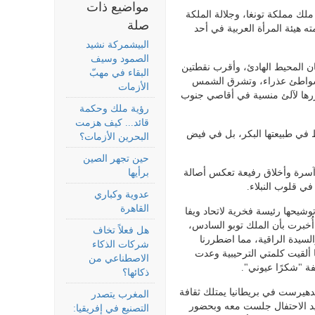
مواضيع ذات
لك مملكة تونغا، وجلالة الملكة
صلة
ته هيئة المرأة العربية في أحد
البيشمركة نشيد
الصمود وسيف
ان المحيط الهادئ، وأقرب نقطتين
البقاء في مهبّ
اج شواطئ عذراء، وتشرق الشمس
الأزمات
رها لآلئ منسية في أقاصي جنوب
رؤية ملك وحكمة
قائد... كيف هزمت
 في طبيعتها البكر، بل في فيض
البحرين الأزمات؟
حين تجهر الصين
 آسرة وأخلاق رفيعة تعكس أصالة
برأيها
في قلوب النبلاء.
عدوية وكباري
القاهرة
وشيحها رئيسة فخرية لاتحاد ويفا
ُخبرت بأن الملك توبو السادس،
هل فعلاً تخاف
لسيدة الراقية، مما اضطررنا
شركات الذكاء
 ألقيت كلمتي الترحيبية وعدت
الاصطناعي من
فة "شكرًا عيوني".
ذكائها؟
هيرست في بريطانيا يمتلك ثقافة
المغرب يتصدر
يد الاحتفال جلست معه وبحضور
التصنيع في إفريقيا: