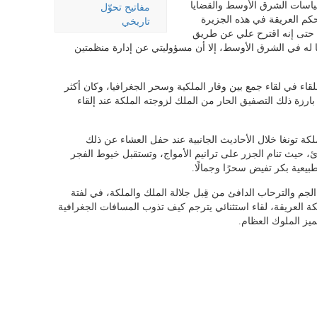
ياسات الشرق الأوسط والقضايا
مفاتيح تحوّل
كم العريقة في هذه الجزيرة
تاريخي
 حتى إنه اقترح علي عن طريق
ًا له في الشرق الأوسط، إلا أن مسؤوليتي عن إدارة منظمتين
قاء في لقاء جمع بين وقار الملكية وسحر الجغرافيا، وكان أكثر
ارزة ذلك التصفيق الحار من الملك لزوجته الملكة عند إلقاء
ة تونغا خلال الأحاديث الجانبية عند حفل العشاء عن ذلك
ئ، حيث تنام الجزر على ترانيم الأمواج، وتستقبل خيوط الفجر
يعية بكر تفيض سحرًا وجمالًا.
جم والترحاب الدافئ من قِبل جلالة الملك والملكة، في لفتة
ملكة العريقة، لقاء استثنائي يترجم كيف تذوب المسافات الجغرافية
ميز الملوك العظام.